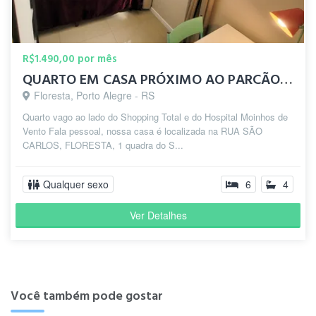
R$1.490,00 por mês
QUARTO EM CASA PRÓXIMO AO PARCÃO / MOINHOS DE VENTO /SHOPING
Floresta, Porto Alegre - RS
Quarto vago ao lado do Shopping Total e do Hospital Moinhos de
Vento Fala pessoal, nossa casa é localizada na RUA SÃO
CARLOS, FLORESTA, 1 quadra do S...
Qualquer sexo
6
4
Ver Detalhes
Você também pode gostar