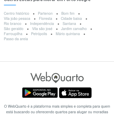
Centro histórico
Partenon
Bom fim
Vila joão pessoa
Floresta
Cidade baixa
Rio branco
Independência
Santana
São geraldo
Vila são josé
Jardim carvalho
Farroupilha
Petrópolis
Mário quintana
Passo da areia
O WebQuarto é a plataforma mais simples e completa para quem
está buscando ou oferecendo quartos para alugar ou moradias