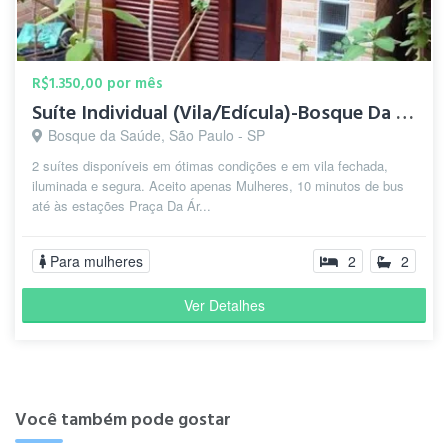
R$1.350,00 por mês
Suíte Individual (Vila/Edícula)-Bosque Da Saúde-5 min.Metrô
Bosque da Saúde, São Paulo - SP
2 suítes disponíveis em ótimas condições e em vila fechada,
iluminada e segura. Aceito apenas Mulheres, 10 minutos de bus
até às estações Praça Da Ár...
Para mulheres
2
2
Ver Detalhes
Você também pode gostar