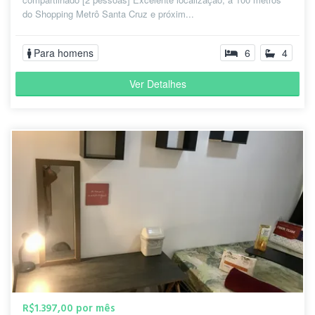
do Shopping Metrô Santa Cruz e próxim...
Para homens
6
4
Ver Detalhes
R$1.397,00 por mês