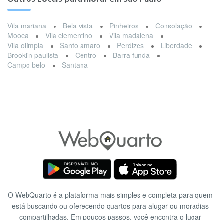
Vila mariana
Bela vista
Pinheiros
Consolação
Mooca
Vila clementino
Vila madalena
Vila olímpia
Santo amaro
Perdizes
Liberdade
Brooklin paulista
Centro
Barra funda
Campo belo
Santana
O WebQuarto é a plataforma mais simples e completa para quem
está buscando ou oferecendo quartos para alugar ou moradias
compartilhadas. Em poucos passos, você encontra o lugar