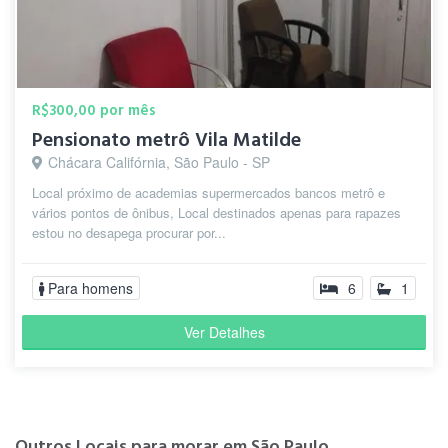
R$300,00 por mês
Pensionato metrô Vila Matilde
Chácara Califórnia, São Paulo - SP
Local próximo de academias supermercados bancos metrô e
vários pontos de ônibus, Local destinados apenas para rapazes
estou no desapega procurar por...
Para homens
6
1
Ver Detalhes
Outros Locais para morar em São Paulo