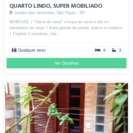
QUARTO LINDO, SUPER MOBILIADO
Jardim das Vertentes, São Paulo - SP
MOBÍLIAS: 1 "Cama de casal" c/roupa de cama e até um
travesseiro de corpo 1 Arara grande de parede, prático e moderno
1 Frigobar 2 arandelas, trás...
Qualquer sexo
6
3
Ver Detalhes