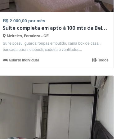
R$ 2.000,00 por mês
Suíte completa em apto à 100 mts da Beira Mar
Meireles, Fortaleza - CE
Suíte possui guarda roupas embutido, cama box de casal,
bancada para notebook, cadeira e ventilador....
Quarto Individual
Todos