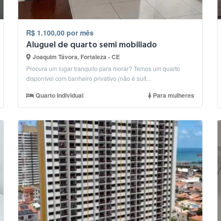
R$ 1.100,00 por mês
Aluguel de quarto semi mobiliado
Joaquim Távora, Fortaleza - CE
Procura um lugar tranquilo para morar? Temos um quarto
disponível com banheiro privativo (não é suít...
Quarto Individual
Para mulheres