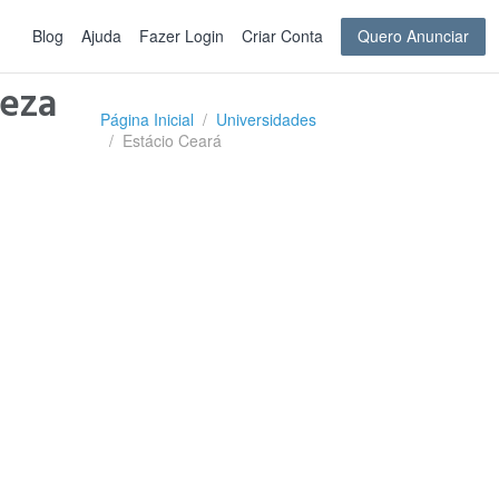
Blog
Ajuda
Fazer Login
Criar Conta
Quero Anunciar
leza
Página Inicial
Universidades
Estácio Ceará