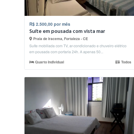
R$ 2.500,00 por mês
Suíte em pousada com vista mar
Praia de Iracema, Fortaleza - CE
Suíte mobiliada com TV, ar-condicionado e chuveiro elétrico
em pousada com portaria 24h. A apenas 50...
Quarto Individual
Todos