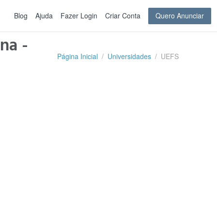
Blog
Ajuda
Fazer Login
Criar Conta
Quero Anunciar
na -
Página Inicial
Universidades
UEFS