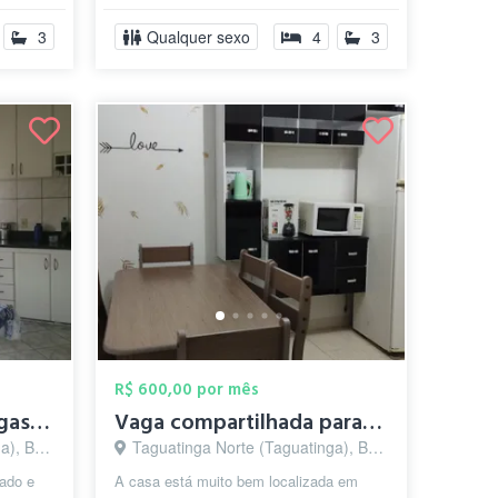
3
Qualquer sexo
4
3
R$ 600,00 por mês
Taguatinga norte - Vagas para moças - Pe...
Vaga compartilhada para mulheres - conta...
ia - DF
Taguatinga Norte (Taguatinga), Brasília - DF
jado e
A casa está muito bem localizada em