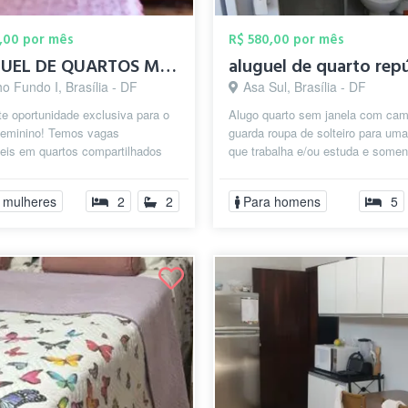
,00 por mês
R$ 580,00 por mês
ALUGUEL DE QUARTOS MULHERES
aluguel de quarto rep
o Fundo I, Brasília - DF
Asa Sul, Brasília - DF
e oportunidade exclusiva para o
Alugo quarto sem janela com cam
 feminino! Temos vagas
guarda roupa de solteiro para um
veis em quartos compartilhados
que trabalha e/ou estuda e somen
ores que cabem no seu bolso: o
homens, tenho na cozinha geladeir
 mulheres
2
2
Para homens
5