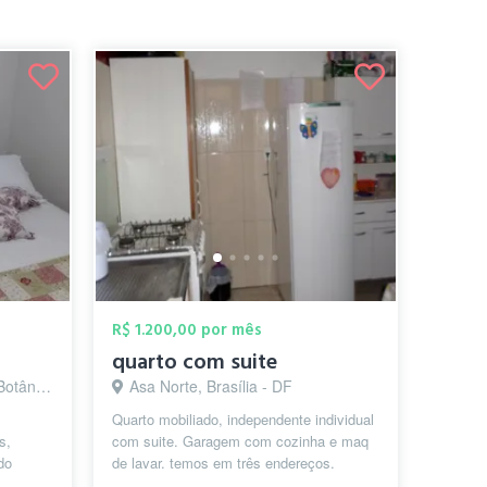
R$ 1.200,00 por mês
quarto com suite
lia - DF
Asa Norte, Brasília - DF
Quarto mobiliado, independente individual
s,
com suite. Garagem com cozinha e maq
do
de lavar. temos em três endereços.
Comércio local ótimo. mercado farmá...