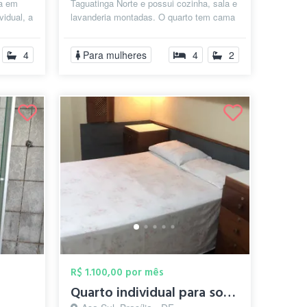
ga em
Taguatinga Norte e possui cozinha, sala e
vidual, a
lavanderia montadas. O quarto tem cama
de solteiro e guarda roupas e é c...
4
Para mulheres
4
2
R$ 1.100,00 por mês
Quarto individual para solteiro ou casal