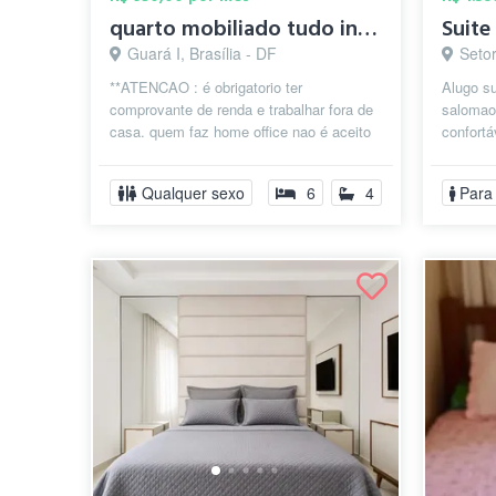
quarto mobiliado tudo insluso com piscin...
Guará I, Brasília - DF
Setor d
**ATENCAO : é obrigatorio ter
Alugo su
comprovante de renda e trabalhar fora de
salomao
casa. quem faz home office nao é aceito
confortáv
por conta das contas que sao todas
paga...
Qualquer sexo
6
4
Para