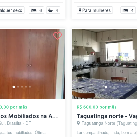
estudo,ventilador de ...
alquer sexo
6
4
Para mulheres
4
00,00 por mês
R$ 600,00 por mês
Quartos Mobiliados na Asa Sul
ul, Brasília - DF
Taguatinga Norte (Taguatinga), Brasíl
quartos mobiliados. Ótima
Lar compartilhado, lindo, bem are