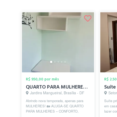
R$ 950,00 por mês
R$ 2.5
QUARTO PARA MULHERES – CONFORTO, SEGURAN...
Jardins Mangueiral, Brasília - DF
Setor d
Abrindo nova temporada, apenas para
Suíte pr
MULHERES! 🏡 ALUGA-SE QUARTO
em casa
PARA MULHERES – CONFORTO,
lazer co
SEGURANÇA E COMODIDADE! 🔹
armário,