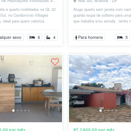
e Habitações Individuais Sul, Brasília - DF
Asa Sul, Brasília - DF
ite e quarto mobiliados na QL 32
Alugo quarto sem janela com cam
 Sul, no Condomínio Villages
guarda roupa de solteiro para um
, ideal para quem valoriza
que trabalha e/ou estuda , tenho 
idade, conforto e segurança. ...
cozinha geladeira, microondas de 
alquer sexo
6
4
Para homens
5
80,00 por mês
R$ 2.600,00 por mês