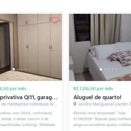
00,00 por mês
R$ 1.250,00 por mês
Suíte privativa Qi11, garagem, mobília, ...
Aluguel de quarto!
e Habitações Individuais Norte, Brasília - DF
Jardins Mangueiral (Jardim Botânico), Brasí
ivativa, com 25m2, confortável,
Abrindo nova temporada " hoje
 térrea, e áreas comum e de
01/08/2026 "Apenas para mulhere
mpartilhadas (coliving). Mobilada:
aluga-se excelente quarto mobilia
 cama, colchão, climati...
+cama de casal, TV, mesa de