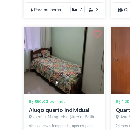
Quarto solteiro mobiliado com ...
Para mulheres
3
2
Qu
R$ 950,00 por mês
R$ 1.2
Alugo quarto individual
Jardins Mangueiral (Jardim Botânico), Brasília - DF
Asa S
Abrindo nova temporada, apenas para
Ótimos 