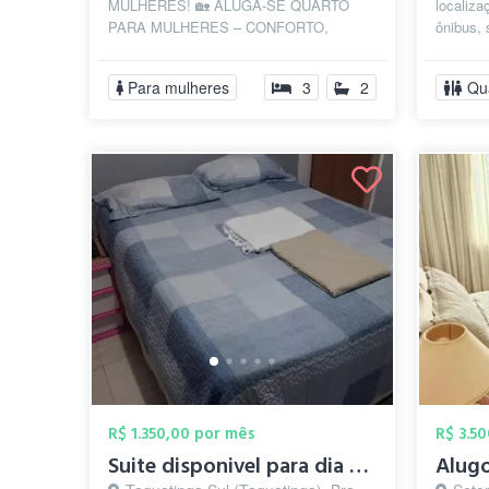
MULHERES! 🏡 ALUGA-SE QUARTO
localiza
PARA MULHERES – CONFORTO,
ônibus,
SEGURANÇA E COMODIDADE! 🔹
demais 
Quarto solteiro mobiliado com ...
UDF.
Para mulheres
3
2
Qu
R$ 1.350,00 por mês
R$ 3.5
Suite disponivel para dia 27 de Agosto