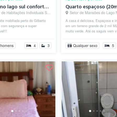
Suite no lago sul confortavel e lugar se...
e Habitações Individuais Sul, Brasília - DF
Setor de Mansões do Lago Norte, Brasí
ite mobiliada perto do Gilberto
A casa é deliciosa. Espaçosa e i
 com segurança e super
em um terreno grande de 2 mil M
el!!!
muito verde. Até os saguis vem vi
araras entre outros animais. O q..
 homens
4
3
Qualquer sexo
5