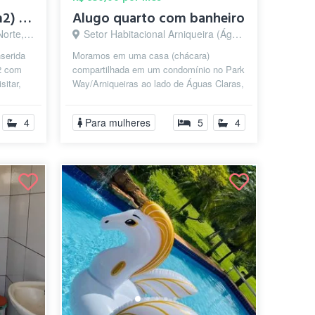
Quarto espaçoso (20m2) com banheiro priv...
Alugo quarto com banheiro
lia - DF
Setor Habitacional Arniqueira (Águas Claras), Brasília - DF
nserida
Moramos em uma casa (chácara)
2 com
compartilhada em um condomínio no Park
sitar,
Way/Arniqueiras ao lado de Águas Claras,
.
bem próximo ao fórum. Somos 3
integrante...
4
Para mulheres
5
4