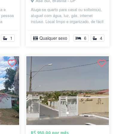
Asa Sul, Brasília - DF
a e
Aluga-se quarto para casal ou solteiro(a),
a pessoa
aluguel com água, luz, gás, internet
na
incluso. Local limpo e organizado, de fácil
uso c...
acesso, boa convivência. D...
1
Qualquer sexo
6
4
R$ 950,00 por mês