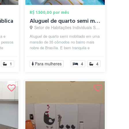
R$ 1.500,00 por mês
ública
Aluguel de quarto semi mobiliado
Setor de Habitações Individuais Sul, Brasília - DF
a e
Aluguel de quarto semi mobiliado em uma
a pessoa
mansão de 35 cômodos no bairro mais
te
nobre de Brasília. E bem tranquila e
a, mi...
aconchegante, segura, somente para ...
1
Para mulheres
4
4