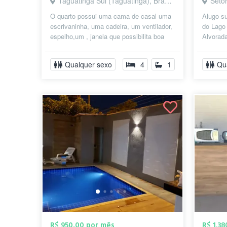
Taguatinga Sul (Taguatinga), Brasília - DF
Setor d
O quarto possui uma cama de casal uma
Alugo su
escrivaninha, uma cadeira, um ventilador,
do Lago
espelho,um , janela que possibilita boa
Alvorada
ventilação. Nossa casa ...
tranquil
Qualquer sexo
4
1
Qu
R$ 950,00 por mês
R$ 1.3