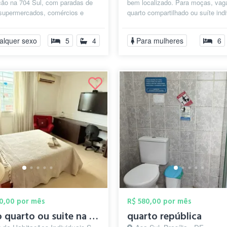
ção na 704 Sul, com paradas de
bem localizado. Para moças, va
 supermercados, comércios e
quarto compartilhado ou suíte indi
comodidades. De frente para a
partir de 600 reais! A casa ...
alquer sexo
5
4
Para mulheres
6
00,00 por mês
R$ 580,00 por mês
Alugo quarto ou suite na QL.32 do Lago s...
quarto república