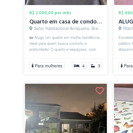
R$ 2.000,00 por mês
R$ 460
Quarto em casa de condomínio
Setor Habitacional Arniqueira, Brasília - DF
Riach
🏡 Alugo um quarto em minha residência,
Excelent
ideal para quem busca conforto e
público
praticidade! O quarto é espaçoso, com
disponí
cama de casal, guarda roupa , espelhos...
com val
quar...
Para mulheres
4
3
Para