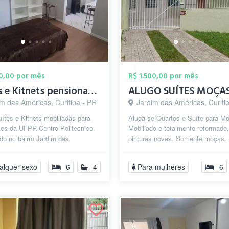
00,00 por mês
R$ 1.500,00 por mês
Suítes e Kitnets pensionato estudantil
ALUGO SUÍTES MOÇA
m das Américas, Curitiba - PR
Jardim das Américas, Curiti
ítes e Kitnets mobiliadas para
Aluga-se Quartos e Suíte para M
tes da UFPR Centro Politecnico.
Mobiliado e totalmente reformado,
do no bairro Jardim das
pinturas novas. Somente moças.
s, na rua Doutor Juarez de
seguro e equipado. Região tranquil
alquer sexo
6
4
Para mulheres
6