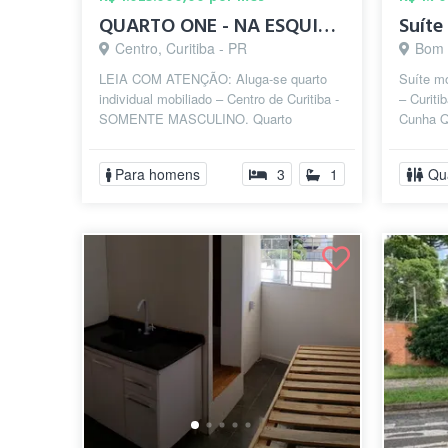
QUARTO ONE - NA ESQUINA DA REITORIA UFPR
Centro, Curitiba - PR
Bom R
LEIA COM ATENÇÃO: Aluga-se quarto
Suíte mo
individual mobiliado – Centro de Curitiba -
– Curiti
SOMENTE MASCULINO. Quarto
Cunha Q
individual totalmente mobiliado,
(podem s
localizado...
Para homens
3
1
Qu