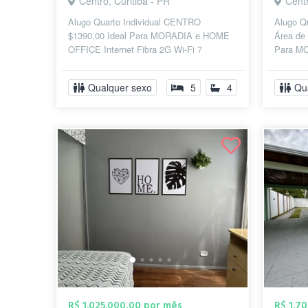
Centro, Curitiba - PR
Centr
Alugo Quarto Individual CENTRO
Alugo Qu
$1390,00 Ideal Para MORADIA e HOME
Área de 
OFFICE Internet Fibra 2G Wi-Fi 7
Para M
Profissional c/ Rede Mesh 1G em Todos
Internet
os Recintos S...
Re...
Qualquer sexo
5
4
Qu
R$ 1.025.000,00 por mês
R$ 1.7