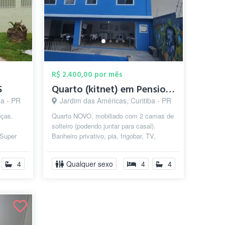
R$ 2.400,00 por mês
S
Quarto (kitnet) em Pensionato Estudantil
ba - PR
Jardim das Américas, Curitiba - PR
oças.
Quarto NOVO, mobiliado com 2 camas de
solteiro (podendo juntar para casal).
 Super
Banheiro privativo, pia, frigobar, TV,
a e s...
micro-ondas. Sala e cozinha compart...
4
Qualquer sexo
4
4