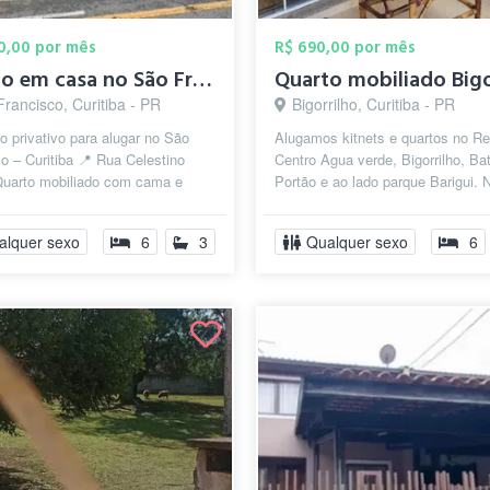
00,00 por mês
R$ 690,00 por mês
Quarto em casa no São Francisco (Centro)
rancisco, Curitiba - PR
Bigorrilho, Curitiba - PR
o privativo para alugar no São
Alugamos kitnets e quartos no R
o – Curitiba 📍 Rua Celestino
Centro Agua verde, Bigorrilho, Bat
 Quarto mobiliado com cama e
Portão e ao lado parque Barigui.
odem ser retirados). Casa ...
quarto possui banheiro privativ...
alquer sexo
6
3
Qualquer sexo
6