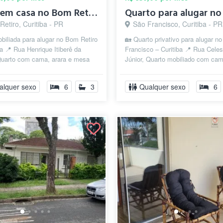
Suíte em casa no Bom Retiro (Centro Cívi...
etiro, Curitiba - PR
São Francisco, Curitiba - PR
biliada para alugar no Bom Retiro
🏡 Quarto privativo para alugar n
ba 📍 Rua Henrique Itiberê da
Francisco – Curitiba 📍 Rua Celes
uarto com cama, arara e mesa
Júnior, Quarto mobiliado com ca
er retirados se preferir...
arara (podem ser retirados). Casa 
alquer sexo
6
3
Qualquer sexo
6