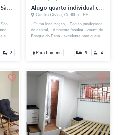
Quarto para alugar no São Francisco (Cen...
Alugo quarto individual c banheiro
Centro Cívico, Curitiba - PR
o São
- Otima localização, - Região privilegiada
tino
da capital, - Ambiente familiar - 200mt do
ma e
Bosque do Papa - excelente para quem
...
deseja paz e tranquilidade...
3
Para homens
5
4