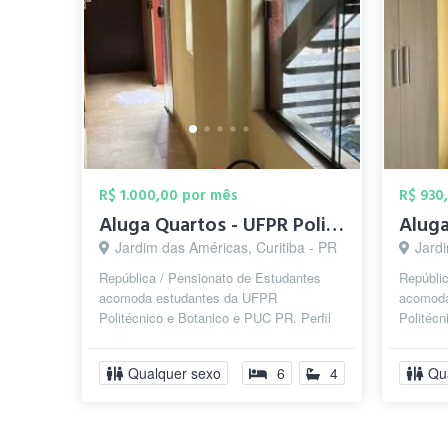
R$ 1.000,00 por mês
R$ 930
Aluga Quartos - UFPR Politécnico e Botan...
Jardim das Américas, Curitiba - PR
Jardi
República / Pensionato de Estudantes
Repúbli
acomoda estudantes da UFPR
acomoda
Politécnico e Botanico e PUC PR. Perfil
Politécn
dos moradores jovens , calouros e
dos mora
veteranos ,...
veterano
Qualquer sexo
6
4
Qu