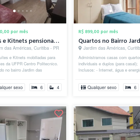
00,00 por mês
R$ 899,00 por mês
Suítes e Kitnets pensionato estudantil
m das Américas, Curitiba - PR
Jardim das Américas, Curiti
ítes e Kitnets mobiliadas para
Administramos casas com quarto
tes da UFPR Centro Politecnico.
individuais e duplos (para casal);
do no bairro Jardim das
Inclusos: - Internet, água e energi
s, na rua Doutor Juarez de
Lavanderia já equipada; - Cozinha
complet...
alquer sexo
6
4
Qualquer sexo
6