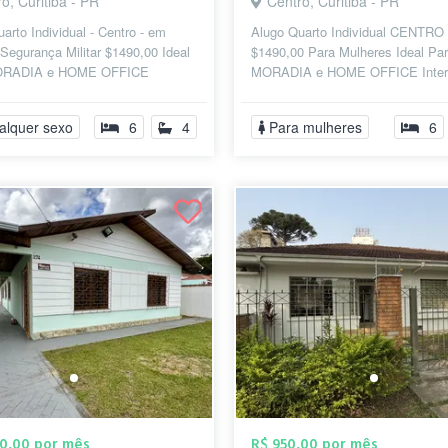
o, Curitiba - PR
Centro, Curitiba - PR
arto Individual - Centro - em
Alugo Quarto Individual CENTRO
Segurança Militar $1490,00 Ideal
$1490,00 Para Mulheres Ideal Pa
ORADIA e HOME OFFICE
MORADIA e HOME OFFICE Inter
 Fibra 2G Wi-Fi 7 Profissional c/
Fibra 1G Wi-Fi 7 Profissional c/ 
Mesh em Todos os...
alquer sexo
6
4
Para mulheres
6
00,00 por mês
R$ 950,00 por mês