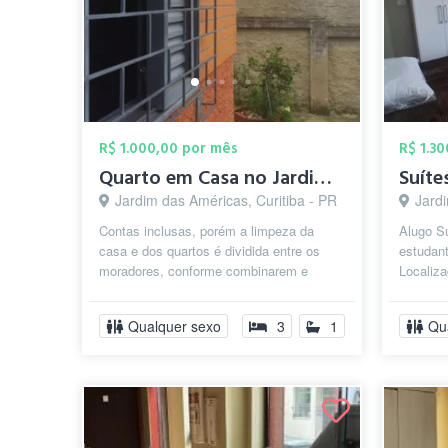
R$ 1.000,00 por mês
R$ 1.3
Quarto em Casa no Jardim das Américas
Jardim das Américas, Curitiba - PR
Jardi
Contas inclusas, porém a limpeza da
Alugo Su
casa e dos quartos é dividida entre os
estudan
moradores, conforme combinarem e
Localiza
necessidade. Na casa tem Quintal,
América
Máquina...
Olive...
Qualquer sexo
3
1
Qu