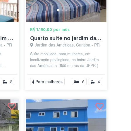
R$ 1.190,00 por mês
Quartos no Bairro Jardim das Américas co...
Quarto suite no jardim das Américas
ba - PR
Jardim das Américas, Curitiba - PR
s
Suíte mobiliada, para mulheres, em
localização privilegiada, no bairro Jardim
a; -
das Américas a 1500 metros da UFPR (
Centro Politécnico), em rua princip...
2
Para mulheres
6
4