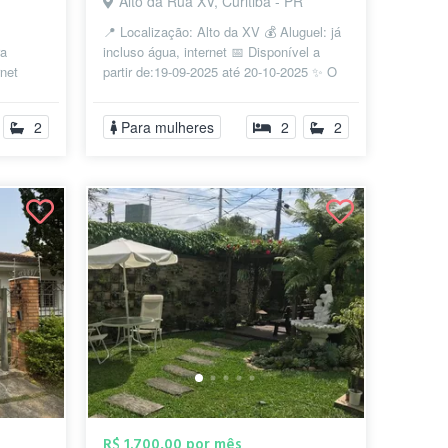
Alto da Rua XV, Curitiba - PR
📍 Localização: Alto da XV 💰 Aluguel: já
ra
incluso água, internet 📅 Disponível a
net
partir de:19-09-2025 até 20-10-2025 ✨ O
Rede
que oferecemos: • Quarto i...
2
Para mulheres
2
2
R$ 1.700,00 por mês