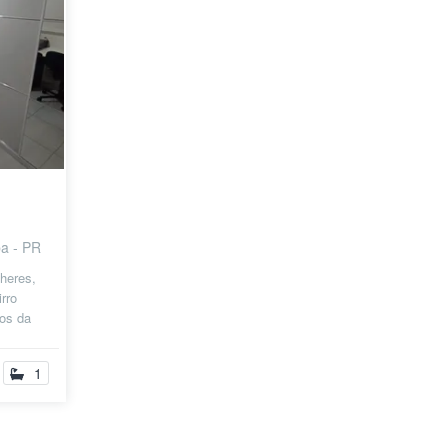
ba - PR
lheres,
irro
os da
...
1