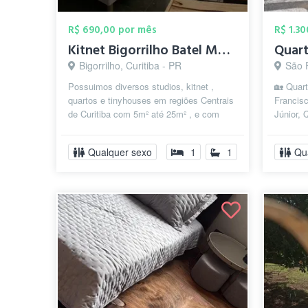
R$ 690,00 por mês
R$ 1.3
Kitnet Bigorrilho Batel Mobiliado Quart...
Bigorrilho, Curitiba - PR
São F
Possuimos diversos studios, kitnet ,
🏡 Quart
quartos e tinyhouses em regiões Centrais
Francisc
de Curitiba com 5m² até 25m² , e com
Júnior,
valores de R$590 a R$1250/mês com c...
arara (p
Qualquer sexo
1
1
Qu