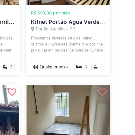
R$ 690,00 por mês
Quarto mobiliado Bigorrilho Solteiro ou ...
Kitnet Portão Agua Verde Mobiliado Quart...
Portão, Curitiba - PR
ebouças,
Possuimos diversos studios, kitnet ,
el ,
quartos e tinyhouses (banheiro e cozinha
 Nenhum
privativa) em regiões Centrais de Curitiba
com 5m² até 25m² , e com valo...
2
Qualquer sexo
6
1