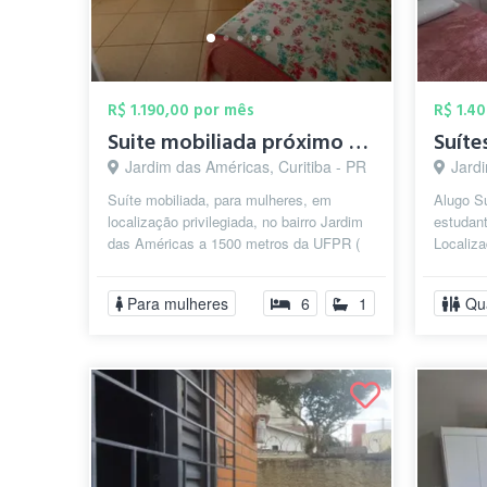
R$ 1.190,00 por mês
R$ 1.4
Suite mobiliada próximo a UFPR centro po...
Jardim das Américas, Curitiba - PR
Jardi
Suíte mobiliada, para mulheres, em
Alugo Su
localização privilegiada, no bairro Jardim
estudan
das Américas a 1500 metros da UFPR (
Localiza
Centro Politécnico), em rua princip...
América
Olive...
Para mulheres
6
1
Qu