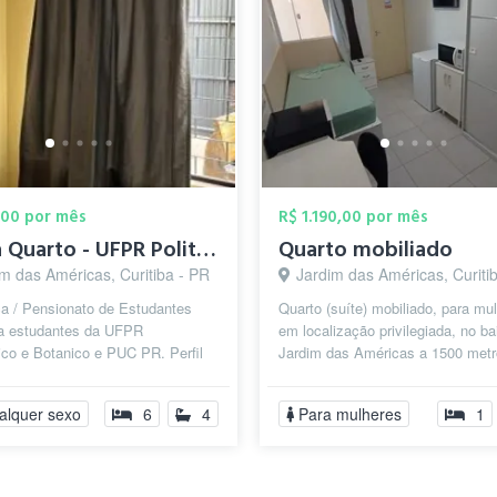
,00 por mês
R$ 1.190,00 por mês
Aluga Quarto - UFPR Politécnico e Botani...
Quarto mobiliado
m das Américas, Curitiba - PR
Jardim das Américas, Curiti
ca / Pensionato de Estudantes
Quarto (suíte) mobiliado, para mu
 estudantes da UFPR
em localização privilegiada, no ba
ico e Botanico e PUC PR. Perfil
Jardim das Américas a 1500 metr
dores jovens , calouros e
UFPR ( Centro Politécnico), em ru
s ,...
alquer sexo
6
4
Para mulheres
1