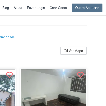
Blog
Ajuda
Fazer Login
Criar Conta
Quero Anunciar
erar cidade
Ver Mapa