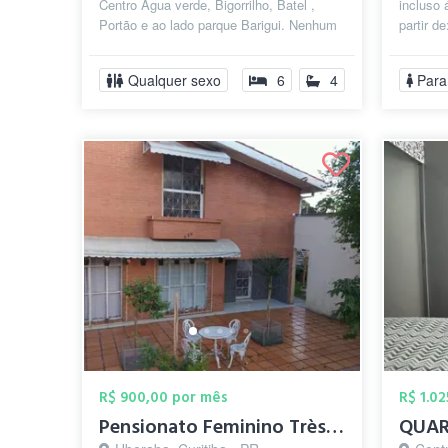
Centro Agua verde, Bigorrilho, Batel ,
incluso 
Portão e ao lado parque Barigui. Nenhum
partir d
quarto possui banheiro privativ...
que ofer
Qualquer sexo
6
4
Para
R$ 900,00 por mês
R$ 1.0
Pensionato Feminino Très Jolie - QUITINE...