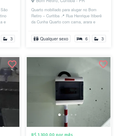
Bom Retiro, Curitiba - PR
o São
Quarto mobiliado para alugar no Bom
tino
Retiro – Curitiba 📍 Rua Henrique Itiberê
ma e
da Cunha Quarto com cama, arara e
...
mesa (podem ser retirados se preferi...
3
Qualquer sexo
6
3
R$ 1.300,00 por mês