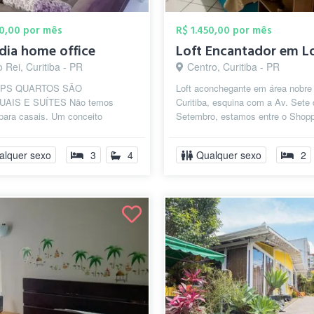
00,00 por mês
R$ 1.450,00 por mês
ia home office
o Rei, Curitiba - PR
Centro, Curitiba - PR
 PS QUARTOS SÃO
Loft aconchegante em área nobre
DUAIS E SUÍTES Não temos
Curitiba, esquina com a Av. Sete
para casais. Um conceito
Setembro, estamos entre o Shopp
raído de hospedagem em um dos
Curitiba e o Shopping Estação,
 bairros de Curit...
oferecendo o...
alquer sexo
3
4
Qualquer sexo
2