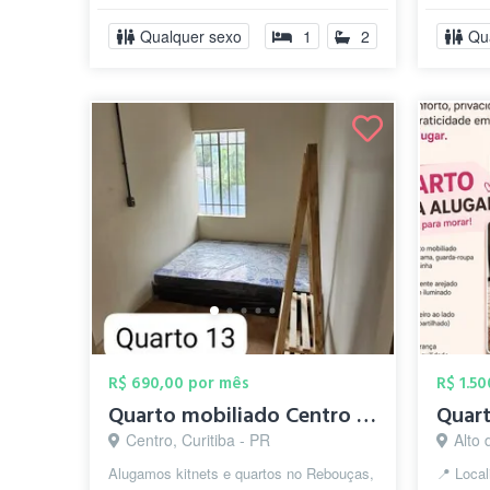
sala de e...
os Recin
Qualquer sexo
1
2
Qu
R$ 690,00 por mês
R$ 1.5
Quarto mobiliado Centro Rebouças Agua ve...
Centro, Curitiba - PR
Alto 
Alugamos kitnets e quartos no Rebouças,
📍 Local