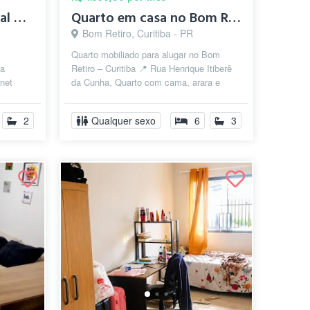
Alugo Quarto Individual CENTRO $1490,00
Quarto em casa no Bom Retiro (Centro Cív...
Bom Retiro, Curitiba - PR
Quarto mobiliado para alugar no Bom
ra
Retiro – Curitiba 📍 Rua Henrique Itiberê
net
da Cunha, Quarto com cama, arara e
Rede
mesa (podem ser retirados se prefe...
2
Qualquer sexo
6
3