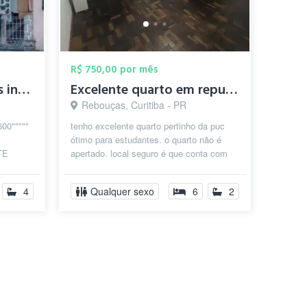
R$ 750,00 por mês
#REPÚBLICA / Quartos individuais
Excelente quarto em republica na ria da ...
Rebouças, Curitiba - PR
00"""""
tenho excelente quarto pertinho da puc
ótimo para estudantes. o quarto não é
TE
apertado. local seguro é que conta com
E
muros altos e câmera de monitoram...
..
4
Qualquer sexo
6
2