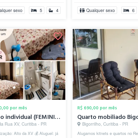
tos S...
alquer sexo
5
4
Qualquer sexo
6
00,00 por mês
R$ 690,00 por mês
Quarto individual (FEMININO)
da Rua XV, Curitiba - PR
Bigorrilho, Curitiba - PR
ização: Alto da XV 💰 Aluguel: já
Alugamos kitnets e quartos no R