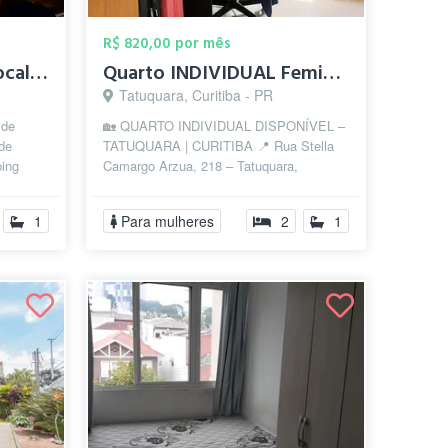
R$ 820,00 por mês
Loft Encantador em Localização Privilegi...
Quarto INDIVIDUAL Feminino tudo incluso
Tatuquara, Curitiba - PR
 de
🏡 QUARTO INDIVIDUAL DISPONÍVEL –
 de
TATUQUARA | CURITIBA 📍 Rua Stella
ing
Camargo Arzua, 218 – Tatuquara,
Curitiba/PR 💰 Valor: R$ 800,00 mensais
✔ Água, ...
1
Para mulheres
2
1