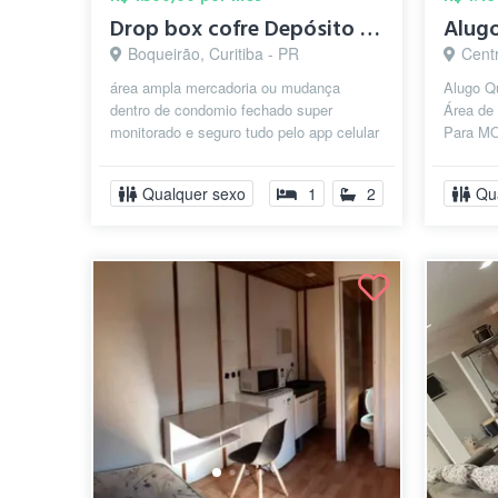
Drop box cofre Depósito ou garagem 3 car...
Boqueirão, Curitiba - PR
Centr
área ampla mercadoria ou mudança
Alugo Qu
dentro de condomio fechado super
Área de 
monitorado e seguro tudo pelo app celular
Para M
cadastro de morador até abrir o portão
Internet
fác...
Re...
Qualquer sexo
1
2
Qu