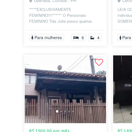
Uberaba, Curitiba - PR
Centr
*****EXCLUSIVAMENTE
LEIA CO
FEMININO!!!!****** O Pensionato
individu
FEMININO Très Jolie possui quartos
SOMENT
individuais e quitinetes TOTALMENTE
individu
MOBILIADOS com ALUGU...
localizad
Para mulheres
6
4
Para
R$ 1.500,00 por mês
R$ 1.4