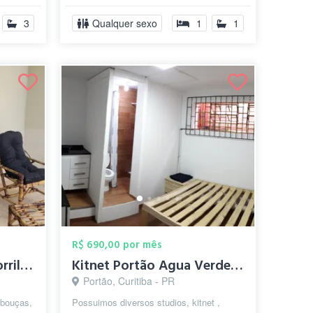
3
Qualquer sexo
1
1
R$ 690,00 por mês
Quarto mobiliado Bigorrilho Solteiro ou ...
Kitnet Portão Agua Verde Mobiliado Quart...
Portão, Curitiba - PR
ebouças,
Possuimos diversos studios, kitnet ,