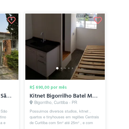
R$ 690,00 por mês
Quarto para alugar no São Francisco (Cen...
Kitnet Bigorrilho Batel Mobiliado Quart...
Bigorrilho, Curitiba - PR
o São
Possuimos diversos studios, kitnet ,
tino
quartos e tinyhouses em regiões Centrais
ma e
de Curitiba com 5m² até 25m² , e com
...
valores de R$590 a R$1250/mês com c...