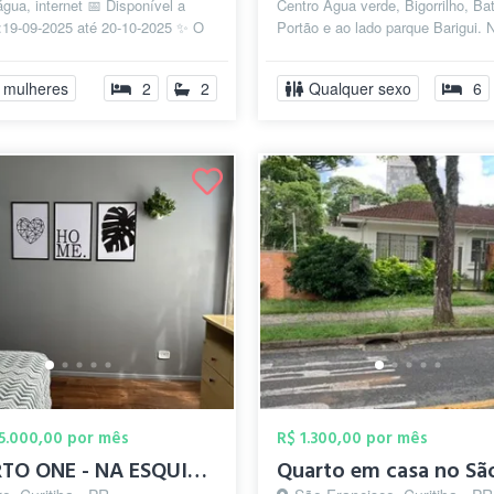
água, internet 📅 Disponível a
Centro Agua verde, Bigorrilho, Bat
e:19-09-2025 até 20-10-2025 ✨ O
Portão e ao lado parque Barigui.
ecemos: • Quarto i...
quarto possui banheiro privativ...
 mulheres
2
2
Qualquer sexo
6
25.000,00 por mês
R$ 1.300,00 por mês
QUARTO ONE - NA ESQUINA DA REITORIA UFPR