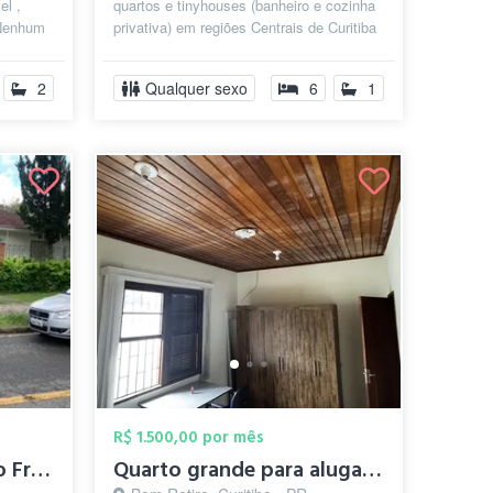
el ,
quartos e tinyhouses (banheiro e cozinha
 Nenhum
privativa) em regiões Centrais de Curitiba
com 5m² até 25m² , e com valo...
2
Qualquer sexo
6
1
R$ 1.500,00 por mês
Quarto em casa no São Francisco (Centro)
Quarto grande para alugar ao lado do Cen...