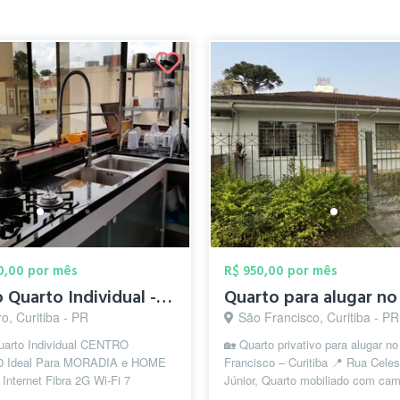
90,00 por mês
R$ 950,00 por mês
Alugo Quarto Individual - Centro - em Ár...
o, Curitiba - PR
São Francisco, Curitiba - PR
uarto Individual CENTRO
🏡 Quarto privativo para alugar n
0 Ideal Para MORADIA e HOME
Francisco – Curitiba 📍 Rua Celes
nternet Fibra 2G Wi-Fi 7
Júnior, Quarto mobiliado com ca
ional c/ Rede Mesh 1G em Todos
arara (podem ser retirados). Casa 