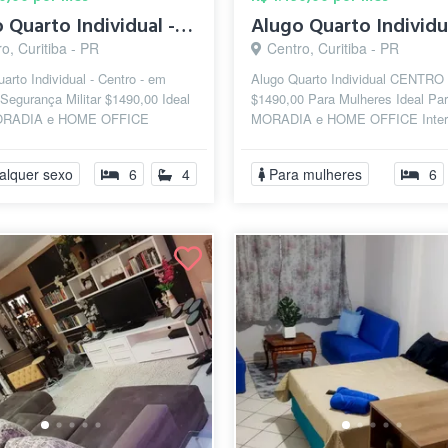
Alugo Quarto Individual - Centro - em Ár...
o, Curitiba - PR
Centro, Curitiba - PR
arto Individual - Centro - em
Alugo Quarto Individual CENTRO
Segurança Militar $1490,00 Ideal
$1490,00 Para Mulheres Ideal Pa
ORADIA e HOME OFFICE
MORADIA e HOME OFFICE Inter
 Fibra 2G Wi-Fi 7 Profissional c/
Fibra 1G Wi-Fi 7 Profissional c/ 
Mesh em Todos os...
alquer sexo
6
4
Para mulheres
6