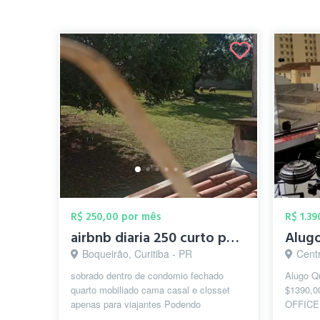
R$ 250,00 por mês
R$ 1.3
airbnb diaria 250 curto periodo
Boqueirão, Curitiba - PR
Centr
sobrado dentro de condomio fechado
Alugo Q
quarto mobiliado cama casal e closset
$1390,0
apenas para viajantes Podendo
OFFICE I
compartilhar as áreas comuns da casa
Profiss