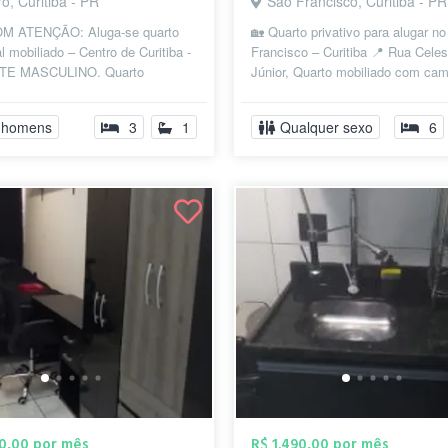
o, Curitiba - PR
São Francisco, Curitiba - PR
M ATENÇÃO: Aluga-se quarto
🏡 Quarto privativo para alugar n
al mobiliado – Centro de Curitiba -
Francisco – Curitiba 📍 Rua Celes
E MASCULINO. Quarto
Júnior, Quarto mobiliado com ca
al totalmente mobiliado,
arara (podem ser retirados). Casa 
o...
 homens
3
1
Qualquer sexo
6
90,00 por mês
R$ 1.490,00 por mês