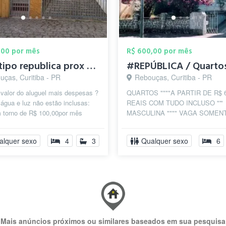
,00 por mês
R$ 600,00 por mês
Casa tipo republica prox da PUC FAMILIAR...
uças, Curitiba - PR
Rebouças, Curitiba - PR
valor do aluguel mais despesas ?
QUARTOS """"A PARTIR DE R$ 6
água e luz não estão inclusas:
REAIS COM TUDO INCLUSO "'"
m torno de R$ 100,00por mês
MASCULINA """" VAGA SOMEN
uplo: R$ 300,00 por pessoa...
P/ESTUDANTE OU PESSOA QU
TRABALHE >> Para >>>>>>> 18.
alquer sexo
4
3
Qualquer sexo
6
Mais anúncios próximos ou similares baseados em sua pesquisa