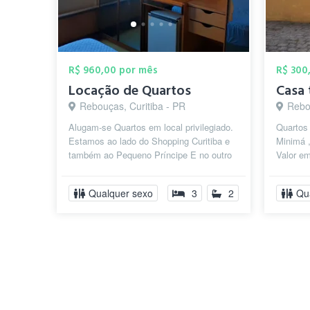
R$ 960,00 por mês
R$ 300
Locação de Quartos
Rebouças, Curitiba - PR
Rebo
Alugam-se Quartos em local privilegiado.
Quartos 
Estamos ao lado do Shopping Curitiba e
Minimá ,
também ao Pequeno Príncipe E no outro
Valor e
prédio estamos próximo da Praç...
Quarto d
Qualquer sexo
3
2
Qu