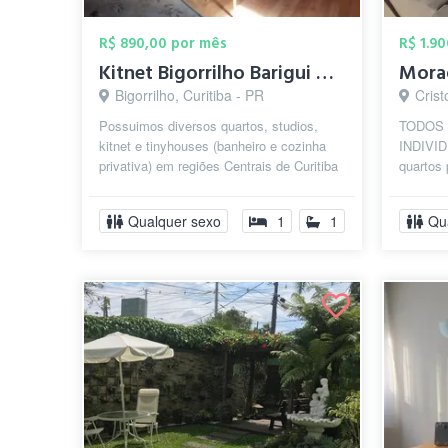
R$ 890,00 por mês
R$ 1.9
Kitnet Bigorrilho Barigui Mobiliado Quar...
Morad
Bigorrilho, Curitiba - PR
Crist
Possuimos diversos quartos, studios,
TODOS
kitnet e tinyhouses (banheiro e cozinha
INDIVI
privativa) em regiões Centrais de Curitiba
quartos 
com 5m² até 25m² , e com valor...
descont
melhores
Qualquer sexo
1
1
Qu