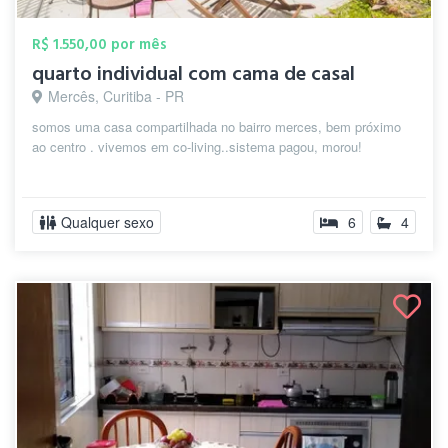
R$ 1.550,00 por mês
quarto individual com cama de casal
Mercês, Curitiba - PR
somos uma casa compartilhada no bairro merces, bem próximo
ao centro . vivemos em co-living..sistema pagou, morou!
Qualquer sexo
6
4