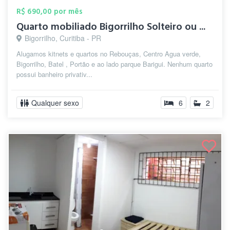
R$ 690,00 por mês
Quarto mobiliado Bigorrilho Solteiro ou ...
Bigorrilho, Curitiba - PR
Alugamos kitnets e quartos no Rebouças, Centro Agua verde,
Bigorrilho, Batel , Portão e ao lado parque Barigui. Nenhum quarto
possui banheiro privativ...
Qualquer sexo
6
2