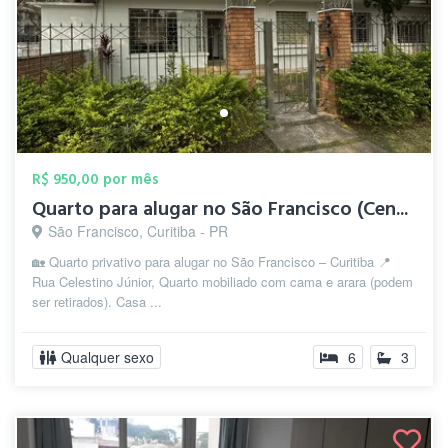
R$ 950,00 por mês
Quarto para alugar no São Francisco (Cen...
São Francisco, Curitiba - PR
🏡 Quarto privativo para alugar no São Francisco – Curitiba 📍
Rua Celestino Júnior, Quarto mobiliado com cama e arara (podem
ser retirados). Casa ...
Qualquer sexo
6
3