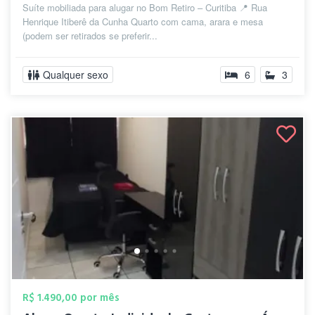
Suíte mobiliada para alugar no Bom Retiro – Curitiba 📍 Rua
Henrique Itiberê da Cunha Quarto com cama, arara e mesa
(podem ser retirados se preferir...
Qualquer sexo
6
3
R$ 1.490,00 por mês