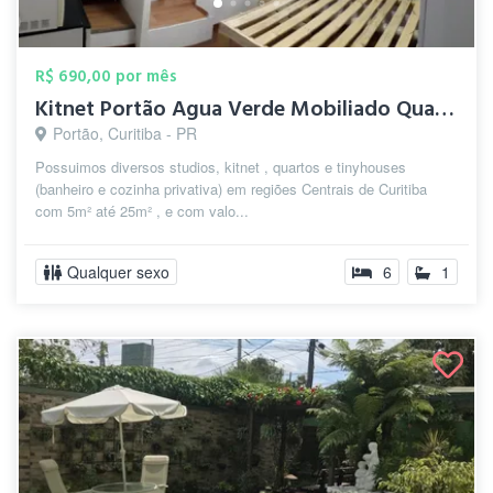
R$ 690,00 por mês
Kitnet Portão Agua Verde Mobiliado Quart...
Portão, Curitiba - PR
Possuimos diversos studios, kitnet , quartos e tinyhouses
(banheiro e cozinha privativa) em regiões Centrais de Curitiba
com 5m² até 25m² , e com valo...
Qualquer sexo
6
1