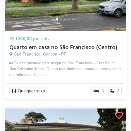
R$ 1.300,00 por mês
Quarto em casa no São Francisco (Centro)
São Francisco, Curitiba - PR
🏡 Quarto privativo para alugar no São Francisco – Curitiba 📍
Rua Celestino Júnior, Quarto mobiliado com cama e arara (podem
ser retirados). Casa ...
Qualquer sexo
6
3