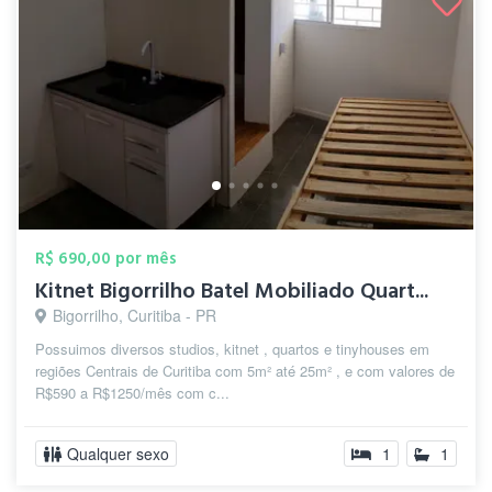
R$ 690,00 por mês
Kitnet Bigorrilho Batel Mobiliado Quart...
Bigorrilho, Curitiba - PR
Possuimos diversos studios, kitnet , quartos e tinyhouses em
regiões Centrais de Curitiba com 5m² até 25m² , e com valores de
R$590 a R$1250/mês com c...
Qualquer sexo
1
1