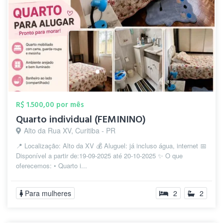
R$ 1.500,00 por mês
Quarto individual (FEMININO)
Alto da Rua XV, Curitiba - PR
📍 Localização: Alto da XV 💰 Aluguel: já incluso água, internet 📅
Disponível a partir de:19-09-2025 até 20-10-2025 ✨ O que
oferecemos: • Quarto i...
Para mulheres
2
2