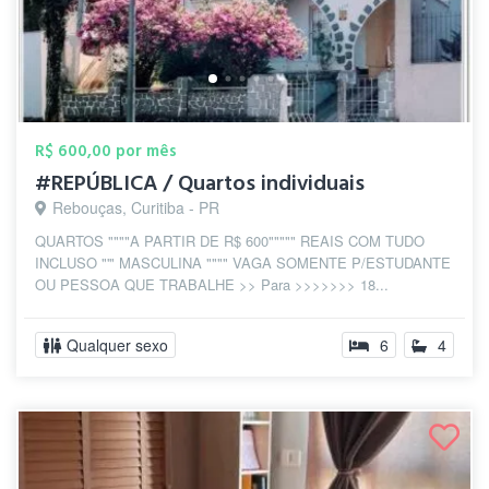
R$ 600,00 por mês
#REPÚBLICA / Quartos individuais
Rebouças, Curitiba - PR
QUARTOS """"A PARTIR DE R$ 600""""" REAIS COM TUDO
INCLUSO "'" MASCULINA """" VAGA SOMENTE P/ESTUDANTE
OU PESSOA QUE TRABALHE >> Para >>>>>>> 18...
Qualquer sexo
6
4