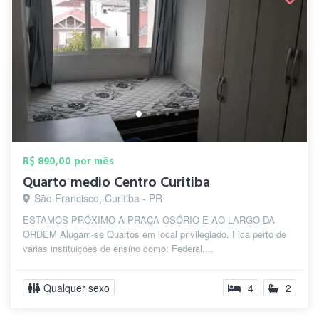
R$ 890,00 por mês
Quarto medio Centro Curitiba
São Francisco, Curitiba - PR
ESTAMOS PRÓXIMO A PRAÇA OSÓRIO E AO LARGO DA
ORDEM Alugam-se Quartos em local privilegiado. Fica perto de
várias instituições de ensino como: Federal,...
Qualquer sexo
4
2