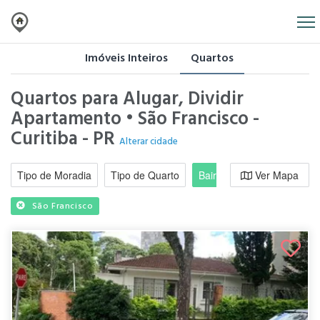
Imóveis Inteiros
Quartos
Quartos para Alugar, Dividir
Apartamento • São Francisco -
Curitiba - PR
Alterar cidade
Tipo de Moradia
Tipo de Quarto
Bairro / Região
Ver Mapa
Moradi
São Francisco