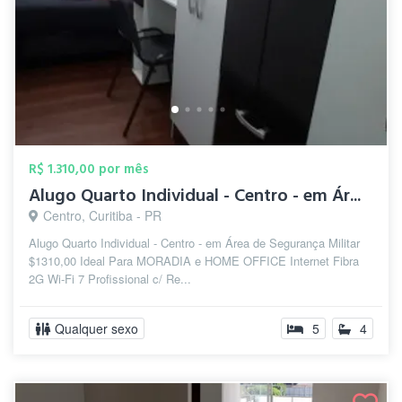
R$ 1.310,00 por mês
Alugo Quarto Individual - Centro - em Ár...
Centro, Curitiba - PR
Alugo Quarto Individual - Centro - em Área de Segurança Militar
$1310,00 Ideal Para MORADIA e HOME OFFICE Internet Fibra
2G Wi-Fi 7 Profissional c/ Re...
Qualquer sexo
5
4