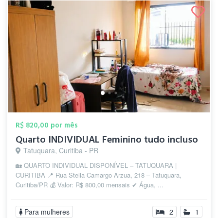
R$ 820,00 por mês
Quarto INDIVIDUAL Feminino tudo incluso
Tatuquara, Curitiba - PR
🏡 QUARTO INDIVIDUAL DISPONÍVEL – TATUQUARA |
CURITIBA 📍 Rua Stella Camargo Arzua, 218 – Tatuquara,
Curitiba/PR 💰 Valor: R$ 800,00 mensais ✔ Água, ...
Para mulheres
2
1