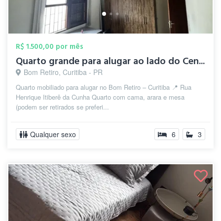
R$ 1.500,00 por mês
Quarto grande para alugar ao lado do Cen...
Bom Retiro, Curitiba - PR
Quarto mobiliado para alugar no Bom Retiro – Curitiba 📍 Rua
Henrique Itiberê da Cunha Quarto com cama, arara e mesa
(podem ser retirados se preferi...
Qualquer sexo
6
3