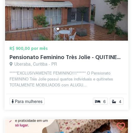
R$ 900,00 por mês
Pensionato Feminino Très Jolie - QUITINE...
Uberaba, Curitiba - PR
*****EXCLUSIVAMENTE FEMININO!!!!****** O Pensionato
FEMININO Très Jolie possui quartos individuais e quitinetes
TOTALMENTE MOBILIADOS com ALUGU...
Para mulheres
6
4