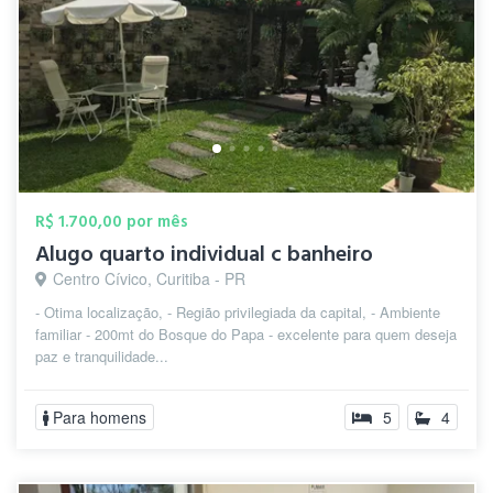
R$ 1.700,00 por mês
Alugo quarto individual c banheiro
Centro Cívico, Curitiba - PR
- Otima localização, - Região privilegiada da capital, - Ambiente
familiar - 200mt do Bosque do Papa - excelente para quem deseja
paz e tranquilidade...
Para homens
5
4