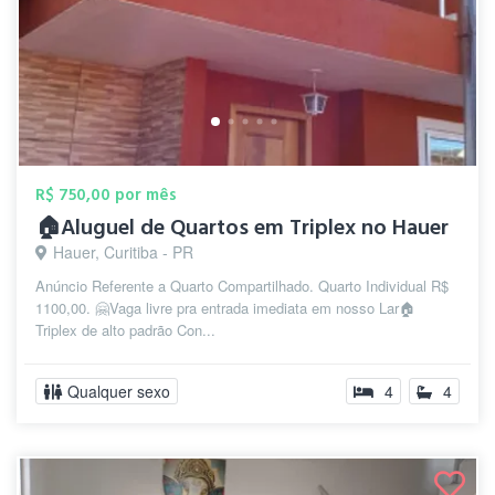
R$ 750,00 por mês
🏠Aluguel de Quartos em Triplex no Hauer
Hauer, Curitiba - PR
Anúncio Referente a Quarto Compartilhado. Quarto Individual R$
1100,00. 🤗Vaga livre pra entrada imediata em nosso Lar🏠
Triplex de alto padrão Con...
Qualquer sexo
4
4