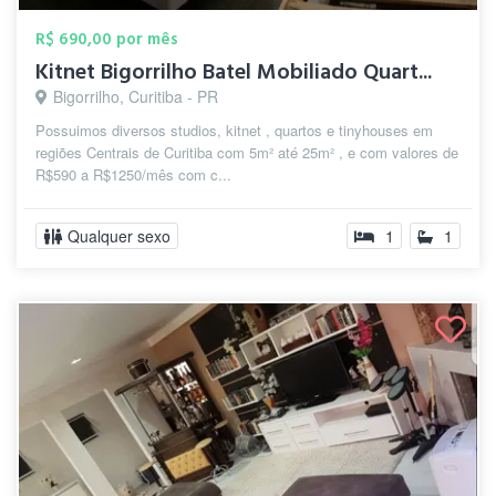
R$ 690,00 por mês
Kitnet Bigorrilho Batel Mobiliado Quart...
Bigorrilho, Curitiba - PR
Possuimos diversos studios, kitnet , quartos e tinyhouses em
regiões Centrais de Curitiba com 5m² até 25m² , e com valores de
R$590 a R$1250/mês com c...
Qualquer sexo
1
1