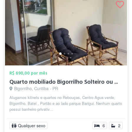
R$ 690,00 por mês
Quarto mobiliado Bigorrilho Solteiro ou ...
Bigorrilho, Curitiba - PR
Alugamos kitnets e quartos no Rebouças, Centro Agua verde,
Bigorrilho, Batel , Portão e ao lado parque Barigui. Nenhum quarto
possui banheiro privativ...
Qualquer sexo
6
2