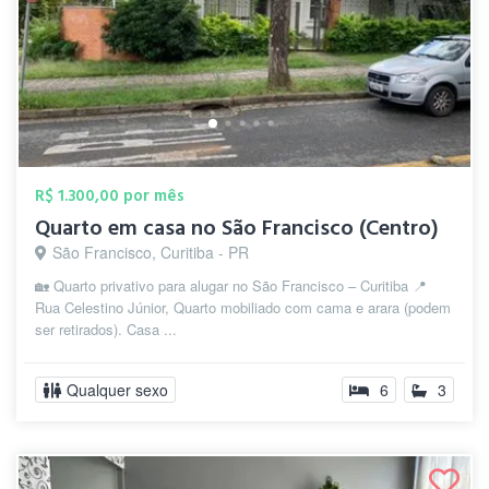
R$ 1.300,00 por mês
Quarto em casa no São Francisco (Centro)
São Francisco, Curitiba - PR
🏡 Quarto privativo para alugar no São Francisco – Curitiba 📍
Rua Celestino Júnior, Quarto mobiliado com cama e arara (podem
ser retirados). Casa ...
Qualquer sexo
6
3