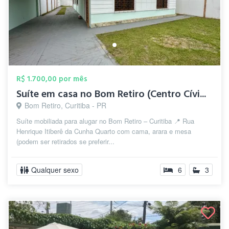
R$ 1.700,00 por mês
Suíte em casa no Bom Retiro (Centro Cívi...
Bom Retiro, Curitiba - PR
Suíte mobiliada para alugar no Bom Retiro – Curitiba 📍 Rua
Henrique Itiberê da Cunha Quarto com cama, arara e mesa
(podem ser retirados se preferir...
Qualquer sexo
6
3