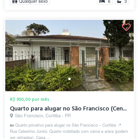
Qualquer sexo
6
3
R$ 950,00 por mês
Quarto para alugar no São Francisco (Cen...
São Francisco, Curitiba - PR
🏡 Quarto privativo para alugar no São Francisco – Curitiba 📍
Rua Celestino Júnior, Quarto mobiliado com cama e arara (podem
ser retirados). Casa ...