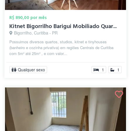
R$ 890,00 por mês
Kitnet Bigorrilho Barigui Mobiliado Quar...
Bigorrilho, Curitiba - PR
Possuimos diversos quartos, studios, kitnet e tinyhouses
(banheiro e cozinha privativa) em regiões Centrais de Curitiba
com 5m² até 25m² , e com valor...
Qualquer sexo
1
1