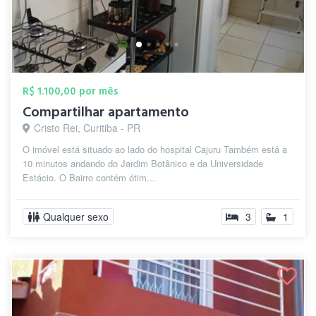
R$ 1.100,00 por mês
Compartilhar apartamento
Cristo Rei, Curitiba - PR
O imóvel está situado ao lado do hospital Cajuru Também está a
10 minutos andando do Jardim Botânico e da Universidade
Estácio. O Bairro contém ótim...
Qualquer sexo
3
1