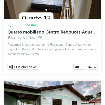
R$ 690,00 por mês
Quarto mobiliado Centro Rebouças Agua ve...
Centro, Curitiba - PR
Alugamos kitnets e quartos no Rebouças, Centro Agua verde,
Bigorrilho, Batel , Portão e ao lado parque Barigui. Nenhum quarto
possui banheiro privativ...
Qualquer sexo
6
4