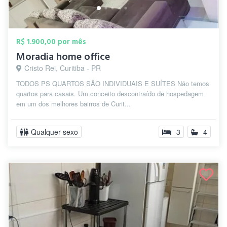
R$ 1.900,00 por mês
Moradia home office
Cristo Rei, Curitiba - PR
TODOS PS QUARTOS SÃO INDIVIDUAIS E SUÍTES Não temos
quartos para casais. Um conceito descontraído de hospedagem
em um dos melhores bairros de Curit...
Qualquer sexo
3
4