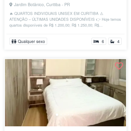
Jardim Botânico, Curitiba - PR
🔥 QUARTOS INDIVIDUAIS UNISEX EM CURITIBA ⚠️
ATENÇÃO – ÚLTIMAS UNIDADES DISPONÍVEIS 👉 Hoje temos
quartos disponíveis de R$ 1.200,00; R$ 1.250,00; R$...
Qualquer sexo
6
4