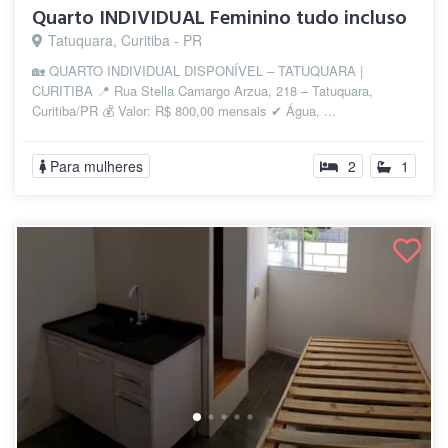
Quarto INDIVIDUAL Feminino tudo incluso
Tatuquara, Curitiba - PR
🏡 QUARTO INDIVIDUAL DISPONÍVEL – TATUQUARA |
CURITIBA 📍 Rua Stella Camargo Arzua, 218 – Tatuquara,
Curitiba/PR 💰 Valor: R$ 800,00 mensais ✔ Água, ...
Para mulheres
2
1