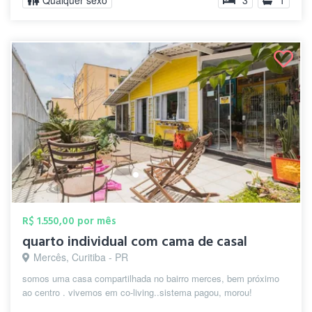
Qualquer sexo
3
1
R$ 1.550,00 por mês
quarto individual com cama de casal
Mercês, Curitiba - PR
somos uma casa compartilhada no bairro merces, bem próximo
ao centro . vivemos em co-living..sistema pagou, morou!