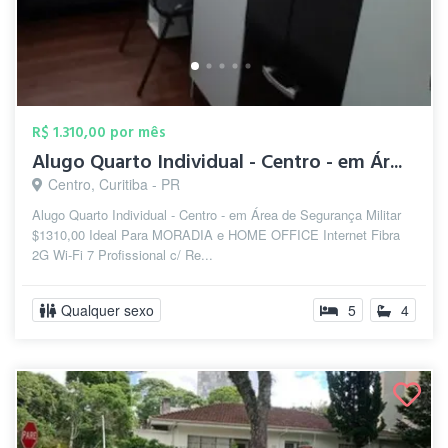
R$ 1.310,00 por mês
Alugo Quarto Individual - Centro - em Ár...
Centro, Curitiba - PR
Alugo Quarto Individual - Centro - em Área de Segurança Militar
$1310,00 Ideal Para MORADIA e HOME OFFICE Internet Fibra
2G Wi-Fi 7 Profissional c/ Re...
Qualquer sexo
5
4