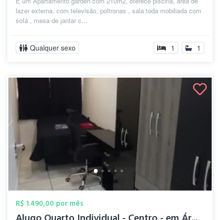
E um Apartamento garden com 210m2, oferece piscina, area de
lazer externa, com televisão, poltronas , sala toda mobiliada com
sofá , mesa de jantar c...
Qualquer sexo
1
1
R$ 1.490,00 por mês
Alugo Quarto Individual - Centro - em Ár...