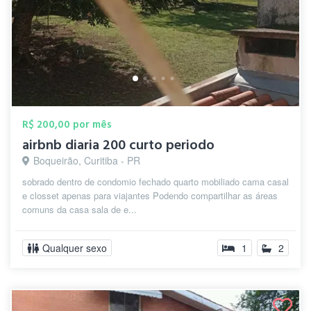
R$ 200,00 por mês
airbnb diaria 200 curto periodo
Boqueirão, Curitiba - PR
sobrado dentro de condomio fechado quarto mobiliado cama casal
e closset apenas para viajantes Podendo compartilhar as áreas
comuns da casa sala de e...
Qualquer sexo
1
2