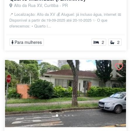
Alto da Rua XV, Curitiba - PR
📍 Localização: Alto da XV 💰 Aluguel: já incluso água, internet 📅
Disponível a partir de:19-09-2025 até 20-10-2025 ✨ O que
oferecemos: • Quarto i...
Para mulheres
2
2