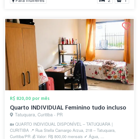
Para mulheres
2
1
R$ 820,00 por mês
Quarto INDIVIDUAL Feminino tudo incluso
Tatuquara, Curitiba - PR
🏡 QUARTO INDIVIDUAL DISPONÍVEL – TATUQUARA |
CURITIBA 📍 Rua Stella Camargo Arzua, 218 – Tatuquara,
Curitiba/PR 💰 Valor: R$ 800,00 mensais ✔ Água, ...