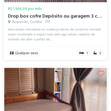
R$ 1.500,00 por mês
Drop box cofre Depósito ou garagem 3 car...
Boqueirão, Curitiba - PR
área ampla mercadoria ou mudança dentro de condomio fechado
super monitorado e seguro tudo pelo app celular cadastro de
morador até abrir o portão fác...
Qualquer sexo
1
2