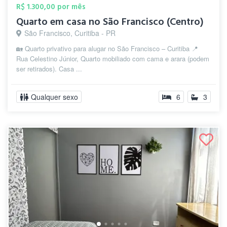
R$ 1.300,00 por mês
Quarto em casa no São Francisco (Centro)
São Francisco, Curitiba - PR
🏡 Quarto privativo para alugar no São Francisco – Curitiba 📍
Rua Celestino Júnior, Quarto mobiliado com cama e arara (podem
ser retirados). Casa ...
Qualquer sexo
6
3