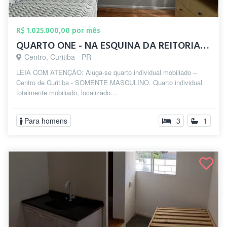
R$ 1.025.000,00 por mês
QUARTO ONE - NA ESQUINA DA REITORIA UFPR
Centro, Curitiba - PR
LEIA COM ATENÇÃO: Aluga-se quarto individual mobiliado –
Centro de Curitiba - SOMENTE MASCULINO. Quarto individual
totalmente mobiliado, localizado...
Para homens
3
1