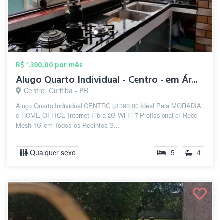
R$ 1.390,00 por mês
Alugo Quarto Individual - Centro - em Ár...
Centro, Curitiba - PR
Alugo Quarto Individual CENTRO $1390,00 Ideal Para MORADIA
e HOME OFFICE Internet Fibra 2G Wi-Fi 7 Profissional c/ Rede
Mesh 1G em Todos os Recintos S...
Qualquer sexo
5
4