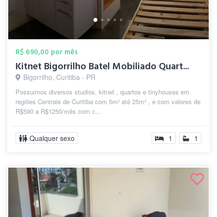
R$ 690,00 por mês
Kitnet Bigorrilho Batel Mobiliado Quart...
Bigorrilho, Curitiba - PR
Possuimos diversos studios, kitnet , quartos e tinyhouses em
regiões Centrais de Curitiba com 5m² até 25m² , e com valores de
R$590 a R$1250/mês com c...
Qualquer sexo
1
1