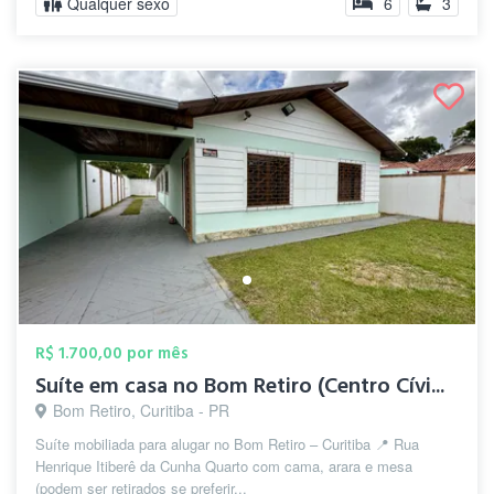
Qualquer sexo
6
3
R$ 1.700,00 por mês
Suíte em casa no Bom Retiro (Centro Cívi...
Bom Retiro, Curitiba - PR
Suíte mobiliada para alugar no Bom Retiro – Curitiba 📍 Rua
Henrique Itiberê da Cunha Quarto com cama, arara e mesa
(podem ser retirados se preferir...