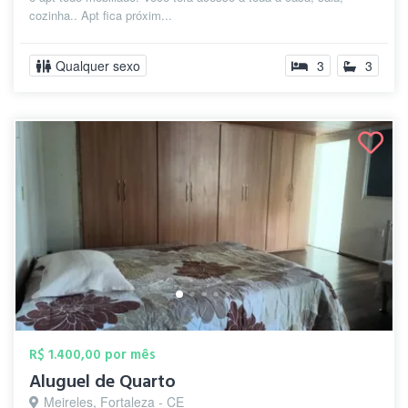
cozinha.. Apt fica próxim...
Qualquer sexo
3
3
R$ 1.400,00 por mês
Aluguel de Quarto
Meireles, Fortaleza - CE