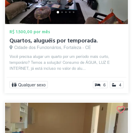
R$ 1.500,00 por mês
Quartos, aluguéis por temporada.
Cidade dos Funcionários, Fortaleza - CE
Você precisa alugar um quarto por um período mais curto,
temporário? Temos a solução! Consumo de ÁGUA, LUZ E
INTERNET, já está incluso no valor do alu...
Qualquer sexo
6
4