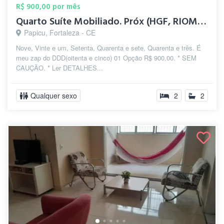
R$ 900,00 por mês
Quarto Suíte Mobiliado. Próx (HGF, RIOMA...
Papicu, Fortaleza - CE
Nove, Vinte e um, Setenta, Quarenta e sete, Quarenta e três. É
meu zap do DDD(oitenta e cinco) 01 Opção R$ 900,00. * SEM
CAUÇÃO. * Ler DETALHES...
Qualquer sexo
2
2