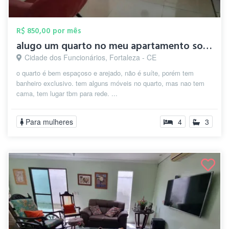
R$ 850,00 por mês
alugo um quarto no meu apartamento so pa...
Cidade dos Funcionários, Fortaleza - CE
o quarto é bem espaçoso e arejado, não é suíte, porém tem
banheiro exclusivo. tem alguns móveis no quarto, mas nao tem
cama, tem lugar tbm para rede. ...
Para mulheres
4
3