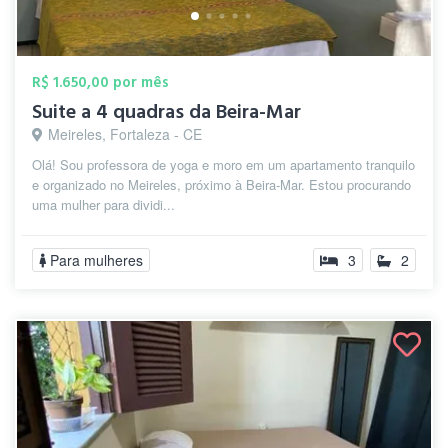
R$ 1.650,00 por mês
Suite a 4 quadras da Beira-Mar
Meireles, Fortaleza - CE
Olá! Sou professora de yoga e moro em um apartamento tranquilo
e organizado no Meireles, próximo à Beira-Mar. Estou procurando
uma mulher para dividi...
Para mulheres
3
2