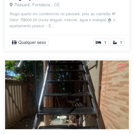
Passaré, Fortaleza - CE
Alugo quarto em condomínio no passaré, próx ao castelão 💸
Valor: R$500,00 (inclui aluguel, internet, água e energia) 🏠 o
apartamento possui: - S...
Qualquer sexo
1
1