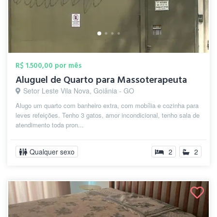
R$ 1.500,00 por mês
Aluguel de Quarto para Massoterapeuta
Setor Leste Vila Nova, Goiânia - GO
Alugo um quarto com banheiro extra, com mobília e cozinha para
leves refeições. Tenho 3 gatos, amor incondicional, tenho sala de
atendimento toda pron...
Qualquer sexo
2
2