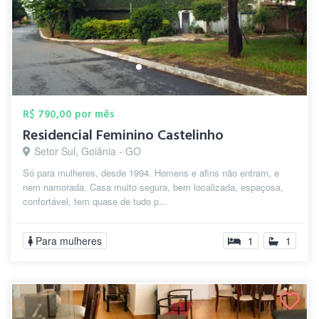
R$ 790,00 por mês
Residencial Feminino Castelinho
Setor Sul, Goiânia - GO
Só para mulheres, desde 1994. Homens e afins não entram, e
nem namorada. Casa muito segura, bem localizada, espaçosa,
confortável, tem quase de tudo p...
Para mulheres
1
1