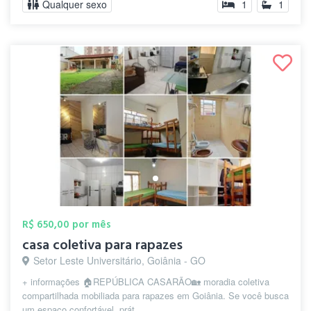
Qualquer sexo
1
1
R$ 650,00 por mês
casa coletiva para rapazes
Setor Leste Universitário, Goiânia - GO
+ informações 🏠REPÚBLICA CASARÃO🏡 moradia coletiva
compartilhada mobiliada para rapazes em Goiânia. Se você busca
um espaço confortável, prát...