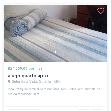
R$ 1.000,00 por mês
alugo quarto apto
Setor Bela Vista, Goiânia - GO
local tranquilo familiar sem barulhos sem vícios sem animais na
rua da faculdade URV