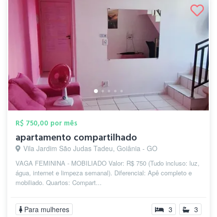
R$ 750,00 por mês
apartamento compartilhado
Vila Jardim São Judas Tadeu, Goiânia - GO
VAGA FEMININA - MOBILIADO Valor: R$ 750 (Tudo incluso: luz,
água, internet e limpeza semanal). Diferencial: Apê completo e
mobiliado. Quartos: Compart...
Para mulheres
3
3