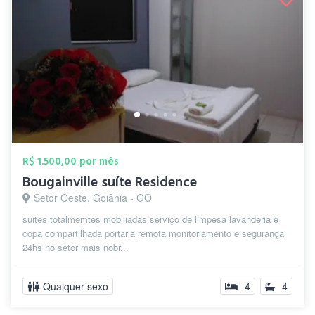
R$ 1.500,00 por mês
Bougainville suíte Residence
Setor Oeste, Goiânia - GO
suites totalmemtes mobiliadas serviço de limpesa lavanderia e
copa compartilhada portaria remota monitoriamento e segurança
24hs no setor mais nobr...
Qualquer sexo
4
4