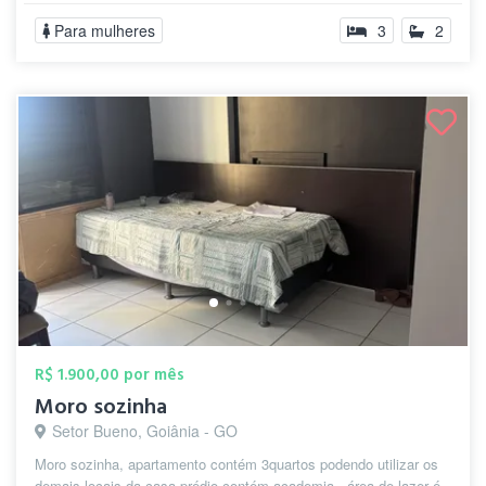
Para mulheres
3
2
R$ 1.900,00 por mês
Moro sozinha
Setor Bueno, Goiânia - GO
Moro sozinha, apartamento contém 3quartos podendo utilizar os
demais locais da casa prédio contém academia , área de lazer é