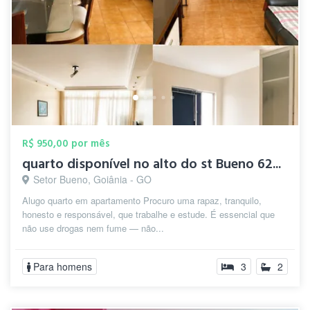
R$ 950,00 por mês
quarto disponível no alto do st Bueno 62...
Setor Bueno, Goiânia - GO
Alugo quarto em apartamento Procuro uma rapaz, tranquilo,
honesto e responsável, que trabalhe e estude. É essencial que
não use drogas nem fume — não...
Para homens
3
2