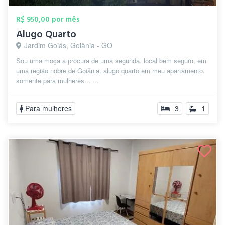
R$ 950,00 por mês
Alugo Quarto
Jardim Goiás, Goiânia - GO
Sou uma moça a procura de uma segunda. local bem seguro, em
uma região nobre de Goiânia. alugo quarto em meu apartamento.
somente para mulheres... ...
Para mulheres
3
1