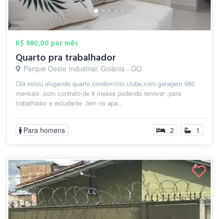
R$ 980,00 por mês
Quarto pra trabalhador
Parque Oeste Industrial, Goiânia - GO
Olá estou alugando quarto condomínio clube,com garagem 980
mensais ,com contrato de 8 meses podendo renovar ,para
trabalhador e estudante ,tem no apa...
Para homens
2
1