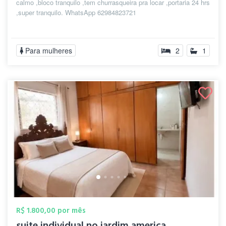
calmo ,bloco tranquilo ,tem churrasqueira pra locar ,portaria 24 hrs
,super tranquilo. WhatsApp 62984823721
Para mulheres
2
1
R$ 1.800,00 por mês
suite individual no jardim america