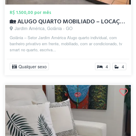
R$ 1.500,00 por mês
🏡 ALUGO QUARTO MOBILIADO – LOCAÇÃO MEN...
Jardim América, Goiânia - GO
Goiânia – Setor Jardim América Alugo quarto individual, com
banheiro privativo em frente, mobiliado, com ar condicionado, tv
smart no quarto, escriva...
Qualquer sexo
4
4