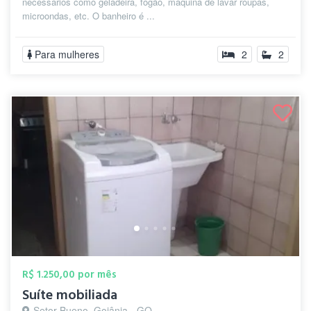
necessários como geladeira, fogão, máquina de lavar roupas,
microondas, etc. O banheiro é ...
Para mulheres
2
2
R$ 1.250,00 por mês
Suíte mobiliada
Setor Bueno, Goiânia - GO