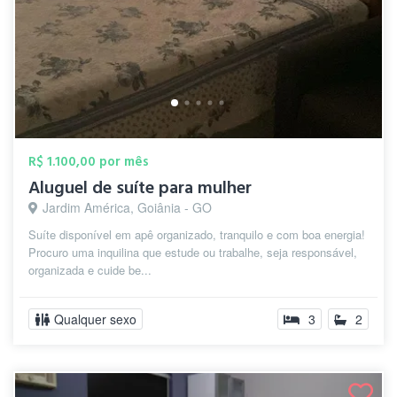
R$ 1.100,00 por mês
Aluguel de suíte para mulher
Jardim América, Goiânia - GO
Suíte disponível em apê organizado, tranquilo e com boa energia!
Procuro uma inquilina que estude ou trabalhe, seja responsável,
organizada e cuide be...
Qualquer sexo
3
2