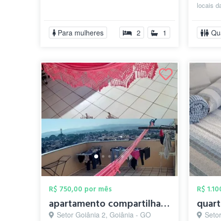
locais d
área de 
Para mulheres
2
1
Qu
R$ 750,00 por mês
R$ 1.1
apartamento compartilhado para mulheres
quart
Setor Goiânia 2, Goiânia - GO
Setor