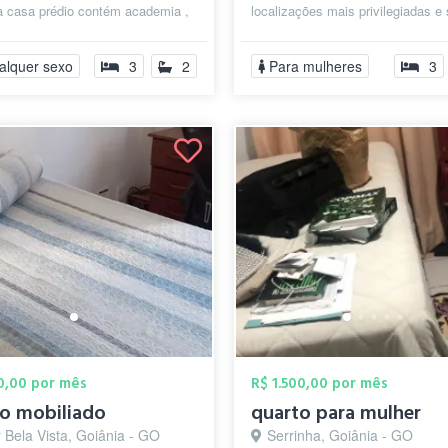
a casa prédio contém academia ,
localizações mais privilegiadas e
lazer é bem localizado.
de Goiânia! Próximo a conveniê...
alquer sexo
3
2
Para mulheres
3
00,00 por mês
R$ 1.500,00 por mês
o mobiliado
quarto para mulher
 Bela Vista, Goiânia - GO
Serrinha, Goiânia - GO