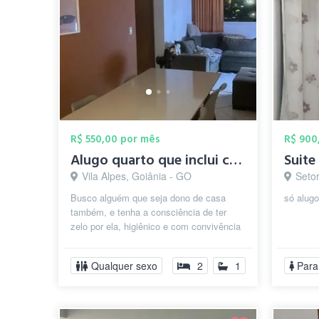
R$ 550,00 por mês
R$ 900
Alugo quarto que inclui casa mobiliada (...
Suite
Vila Alpes, Goiânia - GO
Seto
Busco alguém que seja dono de casa
só alug
também, e tenha a consciência de ter
zelo por ela, higiênico e com convivência
harmônica e que goste de gatos (tenh...
Qualquer sexo
2
1
Para