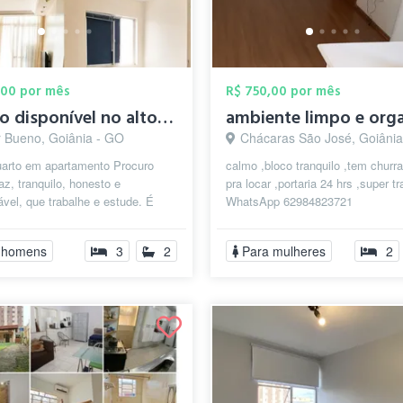
,00 por mês
R$ 750,00 por mês
quarto disponível no alto do st Bueno 62...
r Bueno, Goiânia - GO
Chácaras São José, Goiâni
uarto em apartamento Procuro
calmo ,bloco tranquilo ,tem churr
z, tranquilo, honesto e
pra locar ,portaria 24 hrs ,super tr
vel, que trabalhe e estude. É
WhatsApp 62984823721
al que não use drogas nem fume
.
 homens
3
2
Para mulheres
2