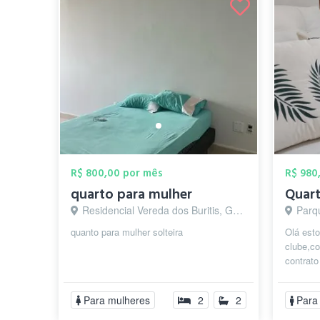
R$ 800,00 por mês
R$ 980
quarto para mulher
Quart
Residencial Vereda dos Buritis, Goiânia - GO
Parqu
quanto para mulher solteira
Olá est
clube,c
contrat
,para tr
apa...
Para mulheres
2
2
Para