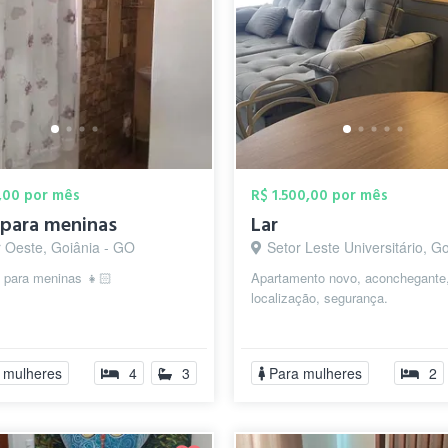
,00 por mês
R$ 1.500,00 por mês
 para meninas
Lar
r Oeste, Goiânia - GO
Setor Leste Universitário, Goiâni
o para meninas 👧🏻
Apartamento novo, aconchegante
localização, segurança.
 mulheres
4
3
Para mulheres
2