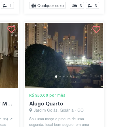
p...
1
Qualquer sexo
3
3
R$ 950,00 por mês
Alugo Quarto no Setor Marista (Av. 85)
Alugo Quarto
Jardim Goiás, Goiânia - GO
85) 📍 ​
Sou uma moça a procura de uma
 das
segunda. local bem seguro, em uma