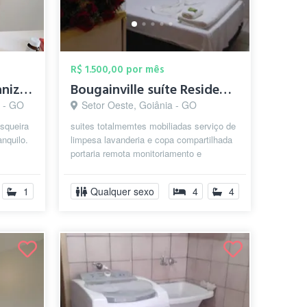
R$ 1.500,00 por mês
ambiente limpo e organizado
Bougainville suíte Residence
a - GO
Setor Oeste, Goiânia - GO
asqueira
suites totalmemtes mobiliadas serviço de
anquilo.
limpesa lavanderia e copa compartilhada
portaria remota monitoriamento e
segurança 24hs no setor mais nobr...
1
Qualquer sexo
4
4