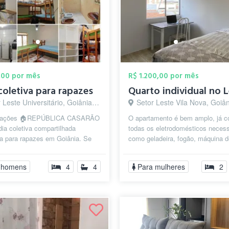
,00 por mês
R$ 1.200,00 por mês
coletiva para rapazes
Leste Universitário, Goiânia - GO
Setor Leste Vila Nova, Goiâ
rmações 🏠REPÚBLICA CASARÃO
O apartamento é bem amplo, já 
ia coletiva compartilhada
todas os eletrodomésticos necess
da para rapazes em Goiânia. Se
como geladeira, fogão, máquina d
ca um espaço confortável, prát...
roupas, microondas, etc. O banhei
 homens
4
4
Para mulheres
2