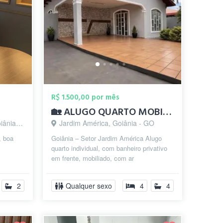
R$ 1.500,00 por mês
🏡 ALUGO QUARTO MOBILIADO – LOCAÇÃO MEN...
a - GO
Jardim América, Goiânia - GO
, boa
Goiânia – Setor Jardim América Alugo
quarto individual, com banheiro privativo
em frente, mobiliado, com ar
condicionado, tv smart no quarto,
escriva...
2
Qualquer sexo
4
4