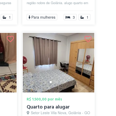
 seguras
região nobre de Goiânia. alugo quarto em
meu apartamento. somente para
mulheres... ...
1
Para mulheres
3
1
R$ 1.500,00 por mês
Quarto para alugar
Setor Leste Vila Nova, Goiânia - GO