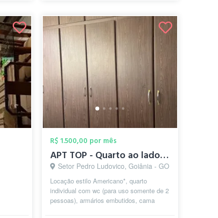
R$ 1.500,00 por mês
APT TOP - Quarto ao lado do Hospital HU...
Setor Pedro Ludovico, Goiânia - GO
Locação estilo Americano*, quarto
individual com wc (para uso somente de 2
pessoas), armários embutidos, cama
solteirão em apartamento confortável 2