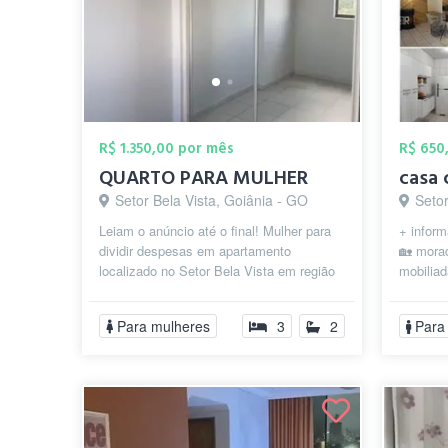
R$ 1.350,00 por mês
R$ 650
QUARTO PARA MULHER
casa 
Setor Bela Vista, Goiânia - GO
Setor 
Leiam o anúncio até o final! Mulher para
+ info
dividir despesas em apartamento
🏡 morad
localizado no Setor Bela Vista em região
mobilia
privilegiada e segura, próximo à Fa...
você bus
Para mulheres
3
2
Para