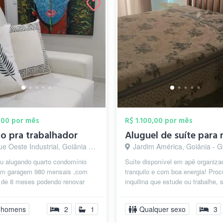
,00 por mês
R$ 1.100,00 por mês
o pra trabalhador
e Oeste Industrial, Goiânia - GO
Jardim América, Goiânia - 
ou alugando quarto condomínio
Suíte disponível em apê organiza
om garagem 980 mensais ,com
tranquilo e com boa energia! Pro
o de 8 meses podendo renovar
inquilina que estude ou trabalhe, 
abalhador e estudante ,tem no
responsável, organizada e cuide b
 homens
2
1
Qualquer sexo
3