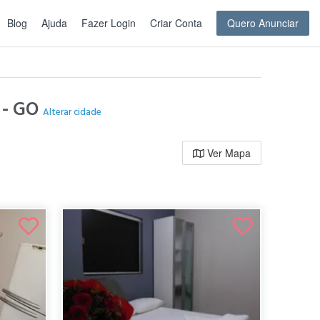
Blog
Ajuda
Fazer Login
Criar Conta
Quero Anunciar
a - GO
Alterar cidade
Ver Mapa