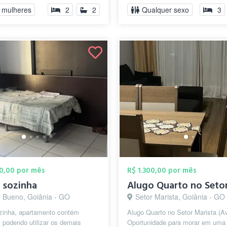
espesas ...
 mulheres
2
2
Qualquer sexo
3
00,00 por mês
R$ 1.300,00 por mês
 sozinha
r Bueno, Goiânia - GO
Setor Marista, Goiânia - GO
zinha, apartamento contém
Alugo Quarto no Setor Marista (Av. 
 podendo utilizar os demais
Oportunidade para morar em uma