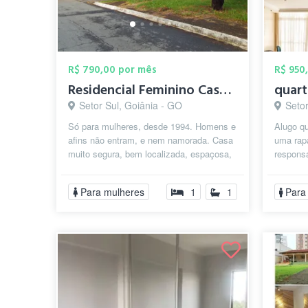
R$ 790,00 por mês
R$ 950
Residencial Feminino Castelinho
Setor Sul, Goiânia - GO
Seto
Só para mulheres, desde 1994. Homens e
Alugo q
afins não entram, e nem namorada. Casa
uma rapa
muito segura, bem localizada, espaçosa,
responsá
confortável, tem quase de tudo p...
essenci
— não..
Para mulheres
1
1
Para