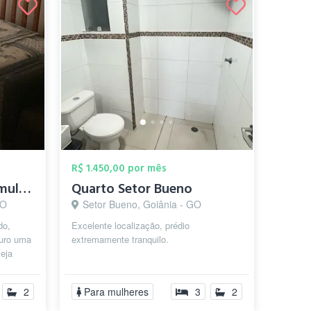
R$ 1.450,00 por mês
Aluguel de suíte para mulher
Quarto Setor Bueno
GO
Setor Bueno, Goiânia - GO
do,
Excelente localização, prédio
curo uma
extremamente tranquilo.
seja
e...
2
Para mulheres
3
2