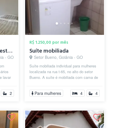
R$ 1.250,00 por mês
Quarto individual no Leste Vila Nova
Suíte mobiliada
nia - GO
Setor Bueno, Goiânia - GO
com
Suíte mobiliada individual para mulheres
ários
localizada na rua t-65, no alto do setor
e lavar
Bueno. A suíte é mobiliada com cama de
ro é ...
solteiro, mesa de estudos, a...
2
Para mulheres
4
4