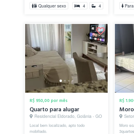
R$650 D
Qualquer sexo
4
4
Para
R$ 950,00 por mês
R$ 1.9
Quarto para alugar
Moro
Residencial Eldorado, Goiânia - GO
Seto
Local bem localizado, apto todo
Moro so
mobiliado.
3quartos