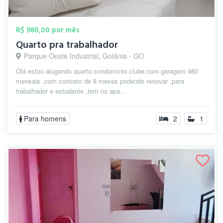
R$ 980,00 por mês
Quarto pra trabalhador
Parque Oeste Industrial, Goiânia - GO
Olá estou alugando quarto condomínio clube,com garagem 980
mensais ,com contrato de 8 meses podendo renovar ,para
trabalhador e estudante ,tem no apa...
Para homens
2
1