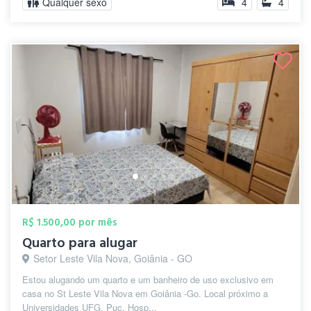
Qualquer sexo
4
4
R$ 1.500,00 por mês
Quarto para alugar
Setor Leste Vila Nova, Goiânia - GO
Estou alugando um quarto e um banheiro de uso exclusivo em
casa no St Leste Vila Nova em Goiânia -Go. Local próximo a
Universidades UFG, Puc, Hosp...