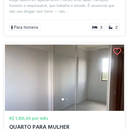
honesto e responsável, que trabalhe e estude. É essencial que
não use drogas nem fume — não...
Para homens
3
2
R$ 1.350,00 por mês
QUARTO PARA MULHER