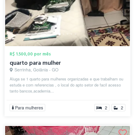
R$ 1.500,00 por mês
quarto para mulher
Serrinha, Goiânia - GO
Aluga se 1 quarto para mulheres organizadas e que trabalham ou
estuda e com referencias , o local do apto setor de facil acesso
tanto bancos,academia...
Para mulheres
2
2