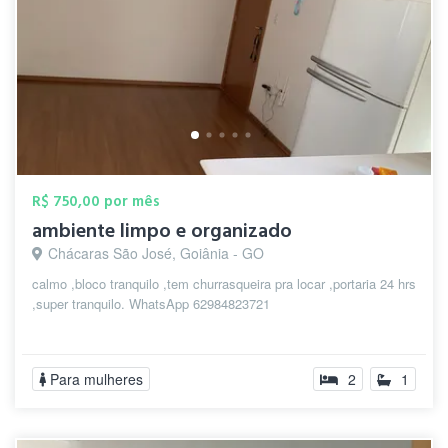
R$ 750,00 por mês
ambiente limpo e organizado
Chácaras São José, Goiânia - GO
calmo ,bloco tranquilo ,tem churrasqueira pra locar ,portaria 24 hrs
,super tranquilo. WhatsApp 62984823721
Para mulheres
2
1