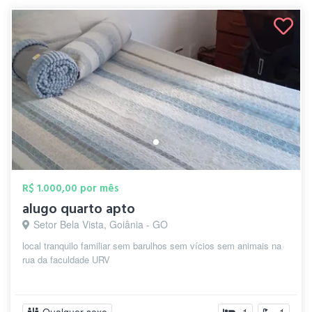
R$ 1.000,00 por mês
alugo quarto apto
Setor Bela Vista, Goiânia - GO
local tranquilo familiar sem barulhos sem vícios sem animais na
rua da faculdade URV