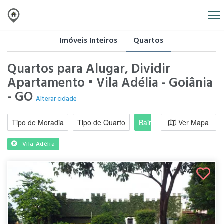
Imóveis Inteiros
Quartos
Quartos para Alugar, Dividir
Apartamento • Vila Adélia - Goiânia
- GO
Alterar cidade
Tipo de Moradia
Tipo de Quarto
Bairro / Região
Ver Mapa
Moradi
Vila Adélia