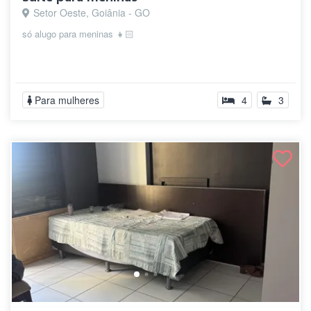
Setor Oeste, Goiânia - GO
só alugo para meninas 👧🏻
Para mulheres
4
3