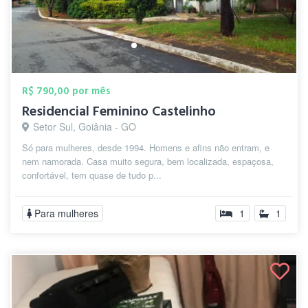
R$ 790,00 por mês
Residencial Feminino Castelinho
Setor Sul, Goiânia - GO
Só para mulheres, desde 1994. Homens e afins não entram, e
nem namorada. Casa muito segura, bem localizada, espaçosa,
confortável, tem quase de tudo p...
Para mulheres
1
1