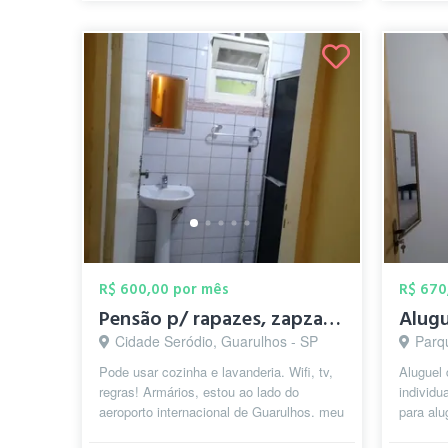
R$ 600,00 por mês
R$ 670
Pensão p/ rapazes, zapzap no final
Cidade Seródio, Guarulhos - SP
Parqu
Pode usar cozinha e lavanderia. Wifi, tv,
Aluguel
regras! Armários, estou ao lado do
individu
aeroporto internacional de Guarulhos. meu
para alu
zap é onze, nove, sete, três, q...
Republic