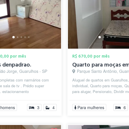
00,00 por mês
R$ 670,00 por mês
s denpadrao.
São Jorge, Guarulhos - SP
Parque Santo Antônio, Guarulho
completas com narmários com
Aluguel de quartos em Guarulhos,
e sala de tv . Prédio super
individual, Quarto para moças, Qu
o. estacionamento
para alugar, Pensionato, Dividir m
Republica Estudantil, Pensão F...
 homens
3
4
Para mulheres
6