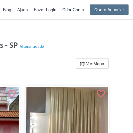
Blog
Ajuda
Fazer Login
Criar Conta
Quero Anunciar
s - SP
Alterar cidade
Ver Mapa