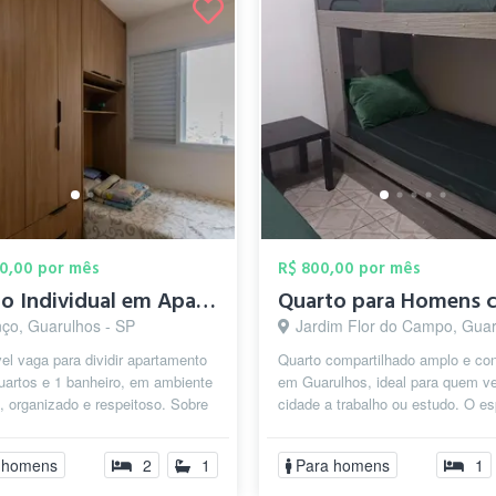
00,00 por mês
R$ 800,00 por mês
Quarto Individual em Apartamento Compart...
nço, Guarulhos - SP
Jardim Flor do Campo, Guarulhos
el vaga para dividir apartamento
Quarto compartilhado amplo e con
uartos e 1 banheiro, em ambiente
em Guarulhos, ideal para quem v
o, organizado e respeitoso. Sobre
cidade a trabalho ou estudo. O e
mento: 2 quartos 1 ...
conta com camas e beliches, além
 homens
2
1
Para homens
1