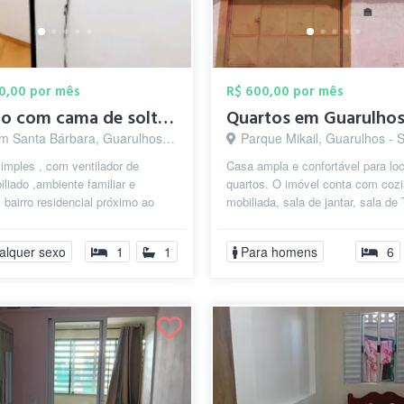
00,00 por mês
R$ 600,00 por mês
Quarto com cama de solteiro
Quartos em Guarulho
m Santa Bárbara, Guarulhos - SP
Parque Mikail, Guarulhos - 
imples , com ventilador de
Casa ampla e confortável para lo
iliado ,ambiente familiar e
quartos. O imóvel conta com coz
, bairro residencial próximo ao
mobiliada, sala de jantar, sala de
to de Guarulhos, Sesc de
quatro banheiros com box, lavande
..
alquer sexo
1
1
Para homens
6