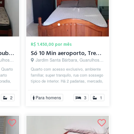
R$ 1.450,00 por mês
Quarto individual - Republica Feminina G...
Só 10 Min aeroporto, Trem/Metrô, Sesc, C...
s - SP
Jardim Santa Bárbara, Guarulhos - SP
 Quarto
Quarto com acesso exclusivo, ambiente
arto
familiar, super tranquilo, rua com sossego
oradia,
típico de interior. Há 2 padarias, mercado,
feira livre, farmácia, c...
2
Para homens
3
1