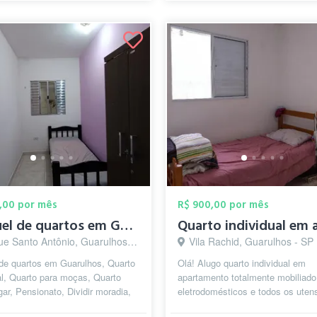
,00 por mês
R$ 900,00 por mês
Aluguel de quartos em Guarulhos (Feminin...
e Santo Antônio, Guarulhos - SP
Vila Rachid, Guarulhos - SP
 de quartos em Guarulhos, Quarto
Olá! Alugo quarto individual em
al, Quarto para moças, Quarto
apartamento totalmente mobiliad
gar, Pensionato, Dividir moradia,
eletrodomésticos e todos os utens
a Estudantil, Pensão F...
necessários. Localizado na melho