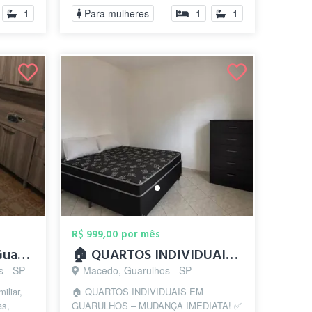
1
Para mulheres
1
1
R$ 999,00 por mês
República Feminina - Guarulhos/SP (prox....
🏠 QUARTOS INDIVIDUAIS EM GUARULHOS – MU...
s - SP
Macedo, Guarulhos - SP
iliar,
🏠 QUARTOS INDIVIDUAIS EM
as,
GUARULHOS – MUDANÇA IMEDIATA! ✅