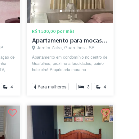
R$ 1.500,00 por mês
s
Apartamento para mocas em ambiente famil...
SP
Jardim Zaira, Guarulhos - SP
cação de
Apartamento em condomínio no centro de
inha
Guarulhos, próximo a faculdades, bairro
 TV,
hoteleiro! Proprietaria mora no
r...
apartamento e aluga 2 suítes para
moça...
4
Para mulheres
3
4