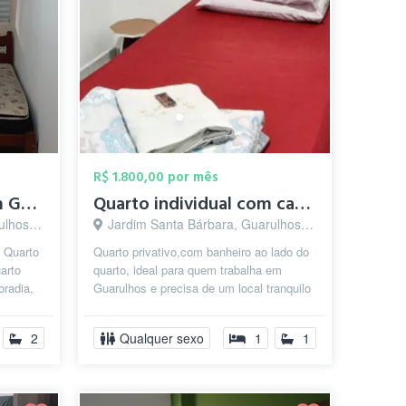
R$ 1.800,00 por mês
Quarto para moças em Guarulhos - Pension...
Quarto individual com cama de solteiro,S...
s - SP
Jardim Santa Bárbara, Guarulhos - SP
 Quarto
Quarto privativo,com banheiro ao lado do
arto
quarto, ideal para quem trabalha em
oradia,
Guarulhos e precisa de um local tranquilo
para descansar. A cozinha é d...
2
Qualquer sexo
1
1