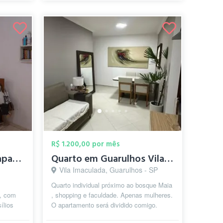
R$ 1.200,00 por mês
Quarto individual em apartamento totalme...
Quarto em Guarulhos Vila Rio
Vila Imaculada, Guarulhos - SP
Quarto individual próximo ao bosque Maia
o, com
, shopping e faculdade. Apenas mulheres.
ílios
O apartamento será dividido comigo.
r região
Valor das contas de água, luz e ...