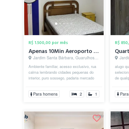
R$ 1.500,00 por mês
R$ 850
Apenas 10Min Aeroporto Trem/Metrô Sesc C...
Jardim Santa Bárbara, Guarulhos - SP
Jard
Ambiente familiar, acesso exclusivo, rua
alugo qu
calma lembrando cidades pequenas do
selecion
interior, puro sossego, padaria mercado
de qualq
farmácia caixa eletrônico feira l...
e trabal
Para homens
2
1
Para