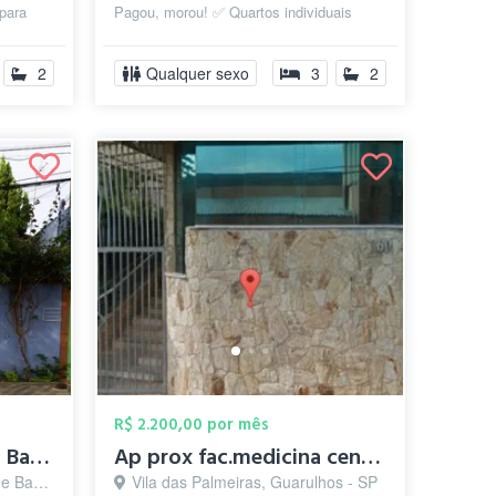
para
Pagou, morou! ✅ Quartos individuais
al, v...
mobiliados ✅ Cama e cômoda ✅ Cozinha
com fogão e gelade...
2
Qualquer sexo
3
2
R$ 2.200,00 por mês
Quarto Individual com Banheiro Privativo...
Ap prox fac.medicina centro de guarulhos
hos - SP
Vila das Palmeiras, Guarulhos - SP