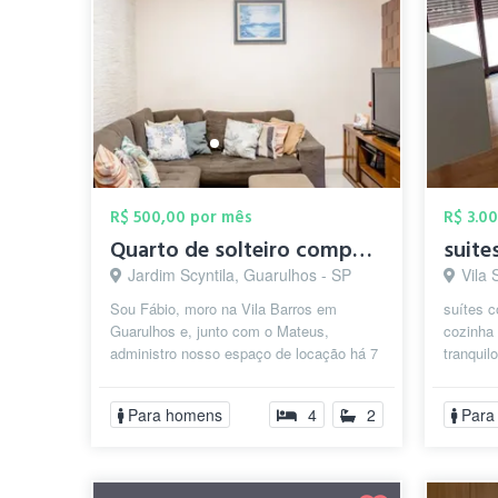
R$ 500,00 por mês
R$ 3.0
Quarto de solteiro compartilhado, soment...
suite
Jardim Scyntila, Guarulhos - SP
Vila 
Sou Fábio, moro na Vila Barros em
suítes 
Guarulhos e, junto com o Mateus,
cozinha 
administro nosso espaço de locação há 7
tranquil
anos com excelente reputação. Temos
empres...
Para homens
4
2
Para