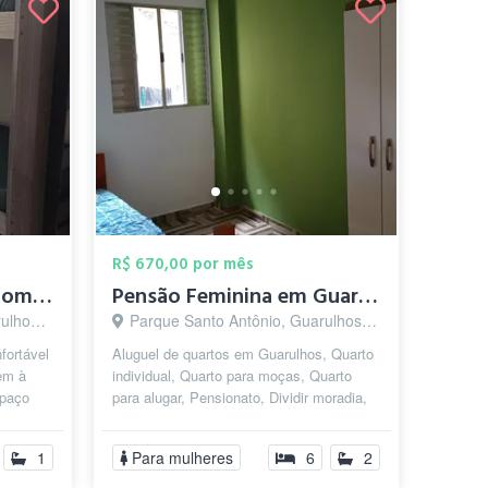
R$ 670,00 por mês
Quarto para Homens compartilhado com cam...
Pensão Feminina em Guarulhos
 - SP
Parque Santo Antônio, Guarulhos - SP
fortável
Aluguel de quartos em Guarulhos, Quarto
em à
individual, Quarto para moças, Quarto
spaço
para alugar, Pensionato, Dividir moradia,
 de...
Republica Estudantil, Pensão F...
1
Para mulheres
6
2