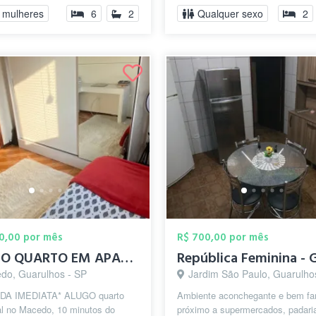
...
 mulheres
6
2
Qualquer sexo
2
00,00 por mês
R$ 700,00 por mês
ALUGO QUARTO EM APARTAMENTO PROX CENTRO ...
do, Guarulhos - SP
Jardim São Paulo, Guarulho
DA IMEDIATA* ALUGO quarto
Ambiente aconchegante e bem fam
al no Macedo, 10 minutos do
próximo a supermercados, padari