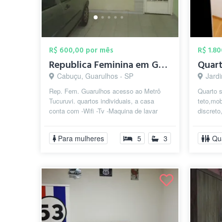
R$ 600,00 por mês
R$ 1.8
Republica Feminina em Guarulhos (Contine...
Cabuçu, Guarulhos - SP
Jardi
Rep. Fem. Guarulhos acesso ao Metrô
Quarto s
Tucuruvi. quartos individuais, a casa
teto,mob
conta com -Wifi -Tv -Maquina de lavar
discreto
roupas -2 banheiros incluso água,luz e...
aeropor
Guarulh.
Para mulheres
5
3
Qu