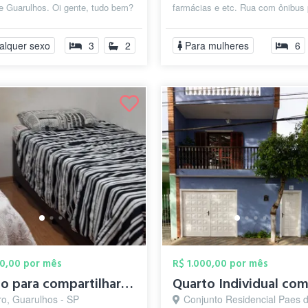
e Guarulhos. Oi gente, tudo bem?
farmácias e etc. Rua com ônibus 
 um apto mobiliado de 3
centro, shopping maia e internacion
..
alquer sexo
3
2
Para mulheres
6
00,00 por mês
R$ 1.000,00 por mês
Quarto para compartilhar 2 pessoas valor...
ro, Guarulhos - SP
Conjunto Residencial Paes de Barros, Guarul