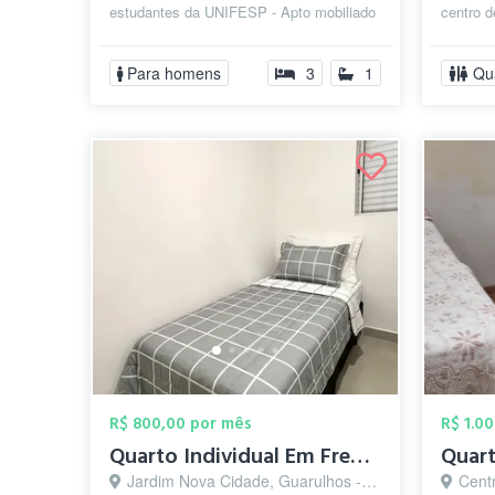
estudantes da UNIFESP - Apto mobiliado
centro d
completo com cozinha, lavanderia,
Moro em
banheiro e 3 quart...
quartos.
Para homens
3
1
Qu
R$ 800,00 por mês
R$ 1.0
Quarto Individual Em Frente a UNIFESP - ...
Jardim Nova Cidade, Guarulhos - SP
Cent