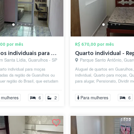
,00 por mês
R$ 670,00 por mês
Quartos individuais para mulheres
im Santa Lídia, Guarulhos - SP
Parque Santo Antônio, Guarulho
arto individual para moças
Aluguel de quartos em Guarulhos,
adas da região de Guarulhos ou
individual, Quarto para moças, Qu
uer região do Brasil, que estudam
para alugar, Pensionato, Dividir m
ham na região de Guarulhos...
Republica Estudantil, Pensão F...
 mulheres
6
2
Para mulheres
6