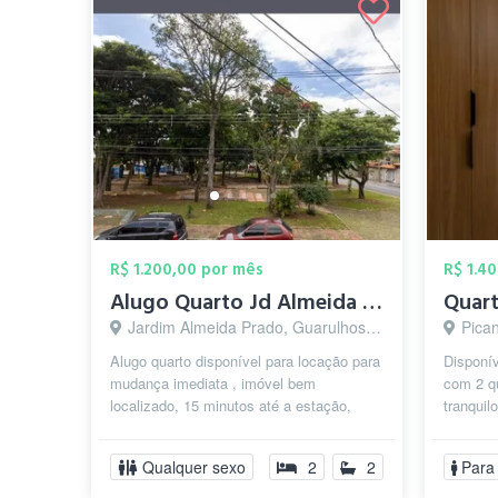
R$ 1.200,00 por mês
R$ 1.4
Alugo Quarto Jd Almeida Prado Proximo ao...
Jardim Almeida Prado, Guarulhos - SP
Pica
Alugo quarto disponível para locação para
Disponív
mudança imediata , imóvel bem
com 2 q
localizado, 15 minutos até a estação,
tranquil
próximo ao Otávio Braga de Mesquita, ...
o aparta
Qualquer sexo
2
2
Para