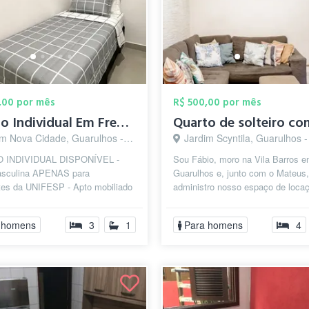
,00 por mês
R$ 500,00 por mês
Quarto Individual Em Frente a UNIFESP - ...
m Nova Cidade, Guarulhos - SP
Jardim Scyntila, Guarulhos 
 INDIVIDUAL DISPONÍVEL -
Sou Fábio, moro na Vila Barros 
sculina APENAS para
Guarulhos e, junto com o Mateus,
tes da UNIFESP - Apto mobiliado
administro nosso espaço de loca
o com cozinha, lavanderia,
anos com excelente reputação. 
 e 3 quart...
empres...
 homens
3
1
Para homens
4