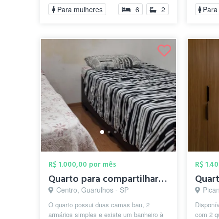
Para mulheres
6
2
Para
R$ 1.000,00 por mês
R$ 1.4
Quarto para compartilhar 2 pessoas valor...
Centro, Guarulhos - SP
Pica
O quarto possui duas camas bau, 2
Disponív
armários simples e existe um banheiro à
com 2 q