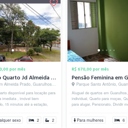
00,00 por mês
R$ 670,00 por mês
Alugo Quarto Jd Almeida Prado Proximo ao...
m Almeida Prado, Guarulhos - SP
Parque Santo Antônio, Guarulho
arto disponível para locação para
Aluguel de quartos em Guarulhos,
 imediata , imóvel bem
individual, Quarto para moças, Qu
do, 15 minutos até a estação,
para alugar, Pensionato, Dividir m
ao Otávio Braga de Mesquita, ...
Republica Estudantil, Pensão F...
alquer sexo
2
2
Para mulheres
6