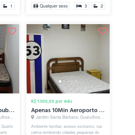
com fogão e gelade...
1
Qualquer sexo
3
2
R$ 1.500,00 por mês
Quarto individual - Republica Feminina G...
Apenas 10Min Aeroporto Trem/Metrô Sesc C...
s - SP
Jardim Santa Bárbara, Guarulhos - SP
 Quarto
Ambiente familiar, acesso exclusivo, rua
arto
calma lembrando cidades pequenas do