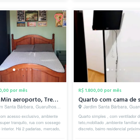
50,00 por mês
R$ 1.800,00 por mês
Só 10 Min aeroporto, Trem/Metrô, Sesc, C...
m Santa Bárbara, Guarulhos - SP
Jardim Santa Bárbara, Guarulho
com acesso exclusivo, ambiente
Quarto simples , com ventilador 
, super tranquilo, rua com sossego
teto,mobiliado ,ambiente familiar 
e interior. Há 2 padarias, mercado,
discreto, bairro residencial próxi
re, farmácia, c...
aeroporto de Guarulhos, Sesc de