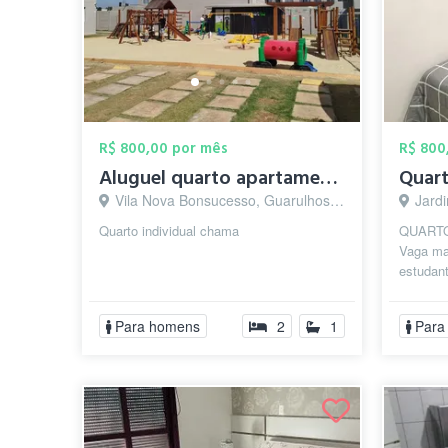
R$ 800,00 por mês
R$ 800
Aluguel quarto apartamento
Vila Nova Bonsucesso, Guarulhos - SP
Jardi
Quarto individual chama
QUARTO
Vaga ma
estudan
complet
banheiro
Para homens
2
1
Para