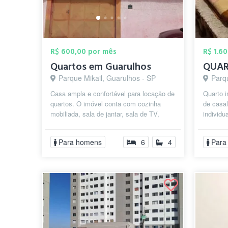
R$ 600,00 por mês
R$ 1.6
Quartos em Guarulhos
Parque Mikail, Guarulhos - SP
Parq
Casa ampla e confortável para locação de
Quarto 
quartos. O imóvel conta com cozinha
de casal
mobiliada, sala de jantar, sala de TV,
individu
quatro banheiros com box, lavander...
a 14 min
Para homens
6
4
Para