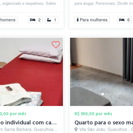
o, organizado e respeitoso. Sobre
para alugar, Pensionato, Dividir m
mento: 2 quartos 1 ...
Republica Estudantil, Pensão F...
 homens
2
1
Para mulheres
6
00,00 por mês
R$ 950,00 por mês
Quarto individual com cama de solteiro,S...
m Santa Bárbara, Guarulhos - SP
Vila São João, Guarulhos - 