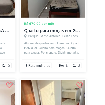
R$ 670,00 por mês
Quarto individual CAMA QUEEN SIZE muito ...
Quarto para moças em Guarulhos - Pension...
Parque Santo Antônio, Guarulhos - SP
para
Aluguel de quartos em Guarulhos, Quarto
to
individual, Quarto para moças, Quarto
paço
para alugar, Pensionato, Dividir moradia,
Republica Estudantil, Pensão F...
2
Para mulheres
6
2