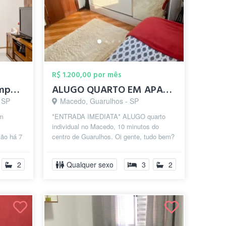
R$ 1.200,00 por mês
Quarto de solteiro compartilhado, soment...
ALUGO QUARTO EM APARTAMENTO PROX CENTRO ...
- SP
Macedo, Guarulhos - SP
em
*ENTRADA IMEDIATA* ALUGO quarto
individual no Macedo, 10 minutos do
ção há 7
centro de Guarulhos. Oi gente, tudo bem?
Temos
Moro em um apto mobiliado de 3
quartos...
2
Qualquer sexo
3
2