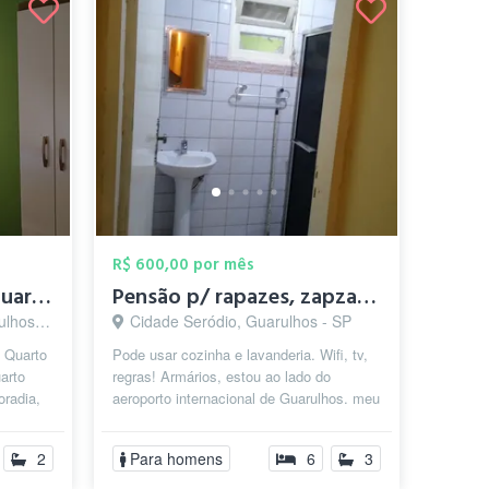
R$ 600,00 por mês
Pensão Feminina em Guarulhos
Pensão p/ rapazes, zapzap no final
s - SP
Cidade Seródio, Guarulhos - SP
 Quarto
Pode usar cozinha e lavanderia. Wifi, tv,
arto
regras! Armários, estou ao lado do
oradia,
aeroporto internacional de Guarulhos. meu
zap é onze, nove, sete, três, q...
2
Para homens
6
3