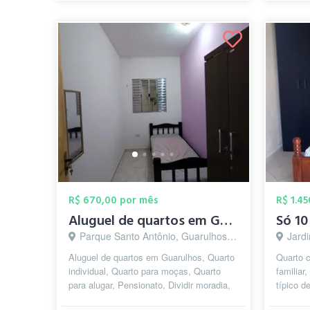
R$ 670,00 por mês
R$ 1.4
Aluguel de quartos em Guarulhos (Feminin...
Parque Santo Antônio, Guarulhos - SP
Jardi
Aluguel de quartos em Guarulhos, Quarto
Quarto 
individual, Quarto para moças, Quarto
familiar
para alugar, Pensionato, Dividir moradia,
típico d
Republica Estudantil, Pensão F...
feira liv