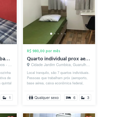
R$ 980,00 por mês
Quarto, cozinha, sala, banheiro privativ...
Quarto individual prox aeroporto/ base ...
 - SP
Cidade Jardim Cumbica, Guarulhos - SP
 cozinha
Local tranquilo, são 7 quartos individuais.
ativa de
Pessoas que trabalham próx (aeroporto,
 quintal
base aérea, caixa econômica federal,
braspress entre outras empresa...
1
Qualquer sexo
6
3