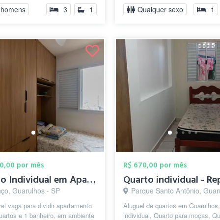
Guarulh...
 homens
3
1
Qualquer sexo
1
00,00 por mês
R$ 670,00 por mês
Quarto Individual em Apartamento Compart...
nço, Guarulhos - SP
Parque Santo Antônio, Guarulho
el vaga para dividir apartamento
Aluguel de quartos em Guarulhos,
uartos e 1 banheiro, em ambiente
individual, Quarto para moças, Qu