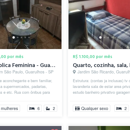
,00 por mês
R$ 1.100,00 por mês
República Feminina - Guarulhos/SP (prox....
im São Paulo, Guarulhos - SP
Jardim São Ricardo, Guarulhos
e aconchegante e bem familiar,
Estrutura: (contas ja inclusas) tv
 a supermercados, padarias,
lavanderia sala de estar area priv
as e etc. Rua com ônibus para
estudo banheiro privativo garagem
shopping maia e internacional, v...
churrasqueira parques...
 mulheres
6
2
Qualquer sexo
2