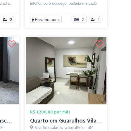
oradia,
interior, puro sossego, padaria mercado
farmácia caixa eletrônico feira l...
2
Para homens
2
1
R$ 1.200,00 por mês
Quarto para o sexo masculino
Quarto em Guarulhos Vila Rio
SP
Vila Imaculada, Guarulhos - SP