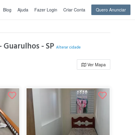
Blog
Ajuda
Fazer Login
Criar Conta
Quero Anunciar
- Guarulhos - SP
Alterar cidade
Ver Mapa