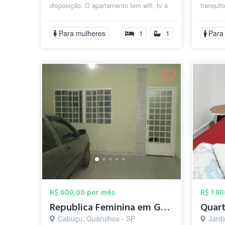
disposição. O apartamento tem wifi, tv a
tranquil
cabo, netflix. Sala, cozinha e are...
o aparta
Para mulheres
1
1
Para
R$ 600,00 por mês
R$ 1.8
Republica Feminina em Guarulhos (Contine...
Cabuçu, Guarulhos - SP
Jardi