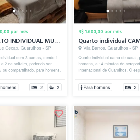
00,00 por mês
R$ 1.600,00 por mês
QUARTO INDIVIDUAL MUITO PERTO DO AEROPOR...
ue Cecap, Guarulhos - SP
Vila Barros, Guarulhos - SP
individual com 3 camas, sendo 1
Quarto individual cama de casal, 
 e 2 de solteiro, podendo ser
homens, a 14 minutos do aeropor
al ou compartilhado, para homens,
internacional de Guarulhos. O es
utos do aeroporto inter...
destinado conta, com fogão,
microondas,...
 homens
2
2
Para homens
2