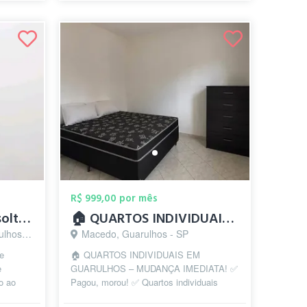
R$ 999,00 por mês
Quarto com cama de solteiro
🏠 QUARTOS INDIVIDUAIS EM GUARULHOS – MU...
s - SP
Macedo, Guarulhos - SP
de
🏠 QUARTOS INDIVIDUAIS EM
e
GUARULHOS – MUDANÇA IMEDIATA! ✅
mo ao
Pagou, morou! ✅ Quartos individuais
mobiliados ✅ Cama e cômoda ✅ Cozinha