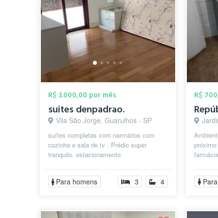
R$ 3.000,00 por mês
R$ 700
suites denpadrao.
Vila São Jorge, Guarulhos - SP
Jard
suítes completas com narmários com
Ambient
cozinha e sala de tv . Prédio super
próximo
tranquilo. estacionamento
farmáci
centro, 
Para homens
3
4
Para