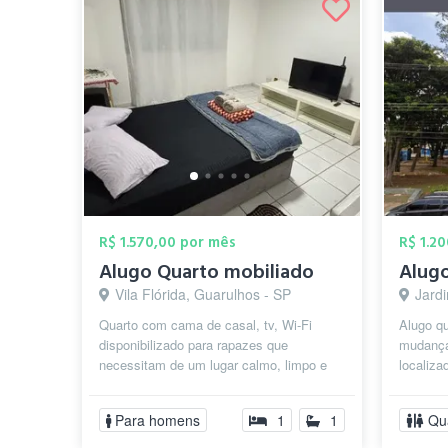
R$ 1.570,00 por mês
R$ 1.2
Alugo Quarto mobiliado
Vila Flórida, Guarulhos - SP
Jardi
Quarto com cama de casal, tv, Wi-Fi
Alugo qu
disponibilizado para rapazes que
mudança
necessitam de um lugar calmo, limpo e
localiza
cuidado para morar ou para passar
próximo 
apenas um...
Para homens
1
1
Qu