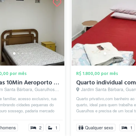
00,00 por mês
R$ 1.800,00 por mês
Apenas 10Min Aeroporto Trem/Metrô Sesc C...
m Santa Bárbara, Guarulhos - SP
Jardim Santa Bárbara, Guarulho
 familiar, acesso exclusivo, rua
Quarto privativo,com banheiro ao 
embrando cidades pequenas do
quarto, ideal para quem trabalha 
, puro sossego, padaria mercado
Guarulhos e precisa de um local t
caixa eletrônico feira l...
para descansar. A cozinha é d...
 homens
2
1
Qualquer sexo
1