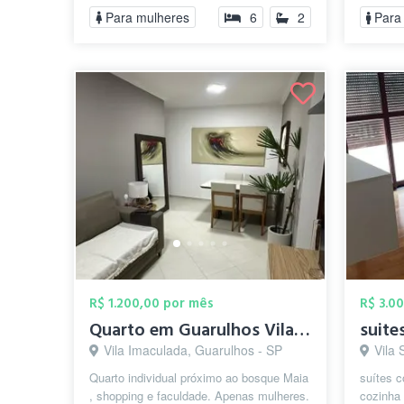
Para mulheres
6
2
Para
R$ 1.200,00 por mês
R$ 3.0
Quarto em Guarulhos Vila Rio
suite
Vila Imaculada, Guarulhos - SP
Vila 
Quarto individual próximo ao bosque Maia
suítes 
, shopping e faculdade. Apenas mulheres.
cozinha 