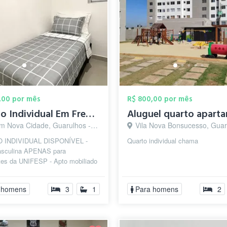
,00 por mês
R$ 800,00 por mês
Quarto Individual Em Frente a UNIFESP - ...
m Nova Cidade, Guarulhos - SP
Vila Nova Bonsucesso, Guarulho
 INDIVIDUAL DISPONÍVEL -
Quarto individual chama
sculina APENAS para
tes da UNIFESP - Apto mobiliado
o com cozinha, lavanderia,
 e 3 quart...
 homens
3
1
Para homens
2