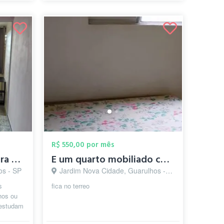
R$ 550,00 por mês
Quartos individuais para mulheres
E um quarto mobiliado com guarda roupa e...
os - SP
Jardim Nova Cidade, Guarulhos - SP
s
fica no terreo
hos ou
 estudam
s...