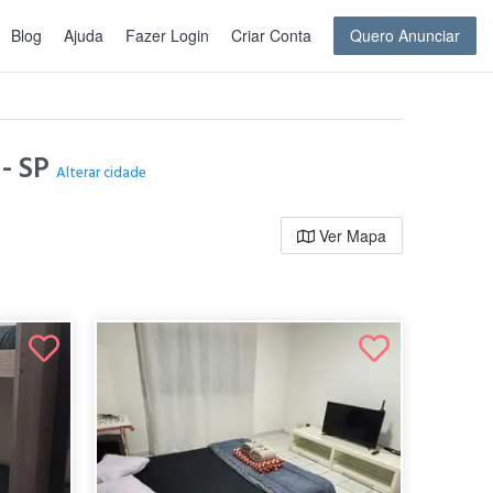
Blog
Ajuda
Fazer Login
Criar Conta
Quero Anunciar
 - SP
Alterar cidade
Ver Mapa