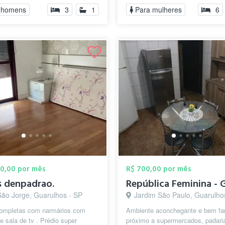
 homens
3
1
Para mulheres
6
00,00 por mês
R$ 700,00 por mês
s denpadrao.
São Jorge, Guarulhos - SP
Jardim São Paulo, Guarulho
completas com narmários com
Ambiente aconchegante e bem fam
e sala de tv . Prédio super
próximo a supermercados, padari