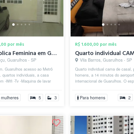
,00 por mês
R$ 1.600,00 por mês
Republica Feminina em Guarulhos (Contine...
çu, Guarulhos - SP
Vila Barros, Guarulhos - SP
m. Guarulhos acesso ao Metrô
Quarto individual cama de casal, 
. quartos individuais, a casa
homens, a 14 minutos do aeropor
m -Wifi -Tv -Maquina de lavar
internacional de Guarulhos. O es
2 banheiros incluso água,luz e...
destinado conta, com fogão,
microondas,...
 mulheres
5
3
Para homens
2