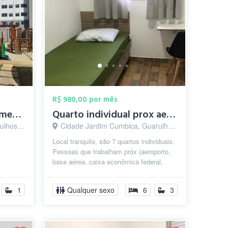
R$ 980,00 por mês
Aluguel quarto apartamento
Quarto individual prox aeroporto/ base ...
s - SP
Cidade Jardim Cumbica, Guarulhos - SP
Local tranquilo, são 7 quartos individuais.
Pessoas que trabalham próx (aeroporto,
base aérea, caixa econômica federal,
braspress entre outras empresa...
1
Qualquer sexo
6
3