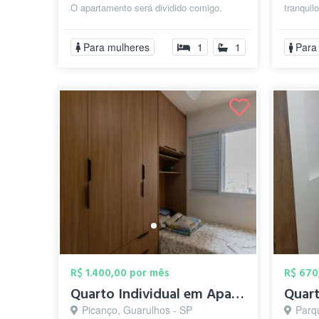
O apartamento será dividido comigo.
tranquil
Valor das contas de água, luz e ...
Para mulheres
1
1
Para
R$ 1.400,00 por mês
R$ 670
Quarto Individual em Apartamento Compart...
Picanço, Guarulhos - SP
Parqu