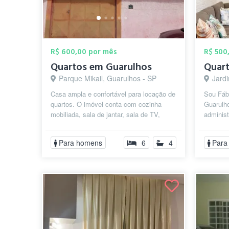
R$ 600,00 por mês
R$ 500
Quartos em Guarulhos
Parque Mikail, Guarulhos - SP
Jardi
Casa ampla e confortável para locação de
Sou Fáb
quartos. O imóvel conta com cozinha
Guarulh
mobiliada, sala de jantar, sala de TV,
adminis
quatro banheiros com box, lavander...
anos co
empres..
Para homens
6
4
Para