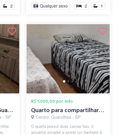
2
Qualquer sexo
2
1
R$ 1.000,00 por mês
República Feminina - Guarulhos/SP (prox....
Quarto para compartilhar 2 pessoas valor...
s - SP
Centro, Guarulhos - SP
iliar,
O quarto possui duas camas bau, 2
as,
armários simples e existe um banheiro à