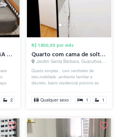
R$ 1.800,00 por mês
Quarto individual CAMA QUEEN SIZE muito ...
Quarto com cama de solteiro
Jardim Santa Bárbara, Guarulhos - SP
para
Quarto simples , com ventilador de
to
teto,mobiliado ,ambiente familiar e
paço
discreto, bairro residencial próximo ao
aeroporto de Guarulhos, Sesc de
Guarulh...
2
Qualquer sexo
1
1