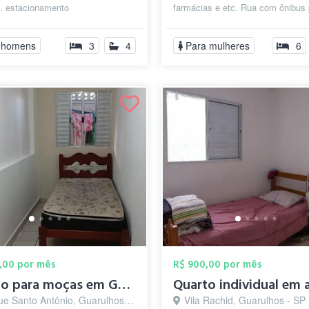
o. estacionamento
farmácias e etc. Rua com ônibus 
centro, shopping maia e internacion
 homens
3
4
Para mulheres
6
,00 por mês
R$ 900,00 por mês
Quarto para moças em Guarulhos - Pension...
e Santo Antônio, Guarulhos - SP
Vila Rachid, Guarulhos - SP