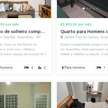
,00 por mês
R$ 800,00 por mês
Quarto de solteiro compartilhado, soment...
m Scyntila, Guarulhos - SP
Jardim Flor do Campo, Guarulhos
io, moro na Vila Barros em
Quarto compartilhado amplo e con
os e, junto com o Mateus,
em Guarulhos, ideal para quem v
tro nosso espaço de locação há 7
cidade a trabalho ou estudo. O e
m excelente reputação. Temos
conta com camas e beliches, além
.
 homens
4
2
Para homens
1