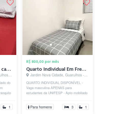
R$ 800,00 por mês
Quarto individual com cama de solteiro,S...
Quarto Individual Em Frente a UNIFESP - ...
s - SP
Jardim Nova Cidade, Guarulhos - SP
lado do
QUARTO INDIVIDUAL DISPONÍVEL -
em
Vaga masculina APENAS para
ranquilo
estudantes da UNIFESP - Apto mobiliado
completo com cozinha, lavanderia,
banheiro e 3 quart...
1
Para homens
3
1