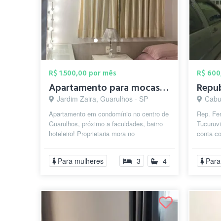
R$ 1.500,00 por mês
R$ 600
Apartamento para mocas em ambiente famil...
Jardim Zaira, Guarulhos - SP
Cabu
Apartamento em condomínio no centro de
Rep. Fe
Guarulhos, próximo a faculdades, bairro
Tucuruvi
hoteleiro! Proprietaria mora no
conta co
apartamento e aluga 2 suítes para
roupas -
moça...
Para mulheres
3
4
Para