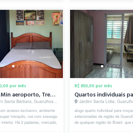
50,00 por mês
R$ 850,00 por mês
Só 10 Min aeroporto, Trem/Metrô, Sesc, C...
m Santa Bárbara, Guarulhos - SP
Jardim Santa Lídia, Guarulh
com acesso exclusivo, ambiente
alugo quarto individual para moça
, super tranquilo, rua com sossego
selecionadas da região de Guarul
e interior. Há 2 padarias, mercado,
de qualquer região do Brasil, que
re, farmácia, c...
e trabalham na região de Guarulho