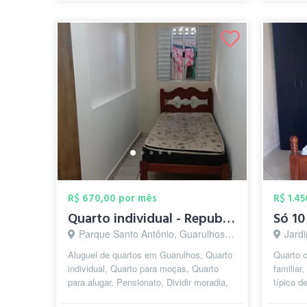
R$ 670,00 por mês
R$ 1.4
Quarto individual - Republica Feminina G...
Parque Santo Antônio, Guarulhos - SP
Jardi
Aluguel de quartos em Guarulhos, Quarto
Quarto 
individual, Quarto para moças, Quarto
familiar
para alugar, Pensionato, Dividir moradia,
típico d
Republica Estudantil, Pensão F...
feira liv