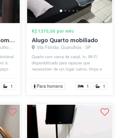
R$ 1.570,00 por mês
Quarto para Homens compartilhado com cam...
Alugo Quarto mobiliado
 - SP
Vila Flórida, Guarulhos - SP
fortável
Quarto com cama de casal, tv, Wi-Fi
em à
disponibilizado para rapazes que
spaço
necessitam de um lugar calmo, limpo e
 de...
cuidado para morar ou para passar
apenas um...
1
Para homens
1
1