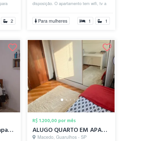
para
disposição. O apartamento tem wifi, tv a
al, v...
cabo, netflix. Sala, cozinha e are...
2
Para mulheres
1
1
R$ 1.200,00 por mês
Quarto individual em apartamento totalme...
ALUGO QUARTO EM APARTAMENTO PROX CENTRO ...
Macedo, Guarulhos - SP