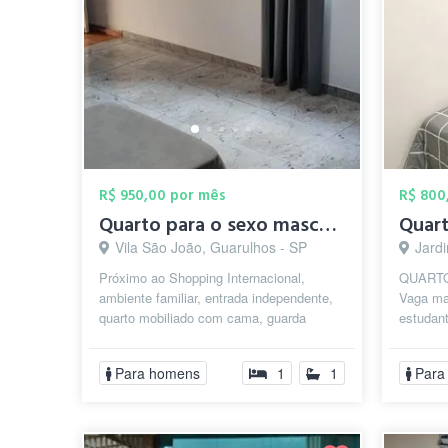
R$ 950,00 por mês
R$ 800
Quarto para o sexo masculino
Vila São João, Guarulhos - SP
Jardi
Próximo ao Shopping Internacional,
QUARTO
ambiente familiar, entrada independente,
Vaga ma
quarto mobiliado com cama, guarda
estudan
roupas, escrivaninha, rack para TV,
complet
mesi...
banheiro
Para homens
1
1
Para