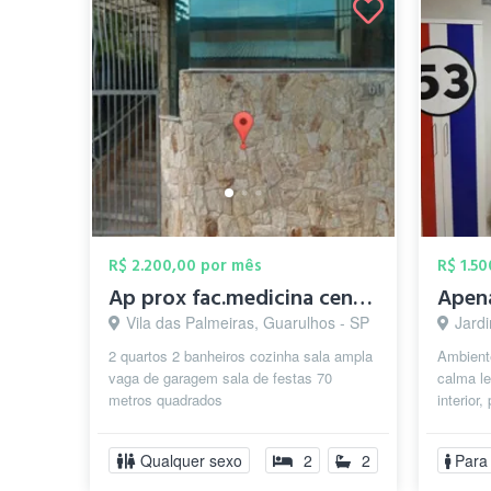
R$ 2.200,00 por mês
R$ 1.5
Ap prox fac.medicina centro de guarulhos
Vila das Palmeiras, Guarulhos - SP
Jardi
2 quartos 2 banheiros cozinha sala ampla
Ambiente
vaga de garagem sala de festas 70
calma l
metros quadrados
interior
farmácia 
Qualquer sexo
2
2
Para