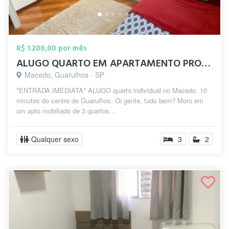
R$ 1.200,00 por mês
ALUGO QUARTO EM APARTAMENTO PROX CENTRO ...
Macedo, Guarulhos - SP
*ENTRADA IMEDIATA* ALUGO quarto individual no Macedo, 10
minutos do centro de Guarulhos. Oi gente, tudo bem? Moro em
um apto mobiliado de 3 quartos...
Qualquer sexo
3
2