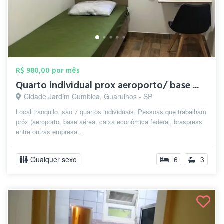
R$ 980,00 por mês
Quarto individual prox aeroporto/ base ...
Cidade Jardim Cumbica, Guarulhos - SP
Local tranquilo, são 7 quartos individuais. Pessoas que trabalham
próx (aeroporto, base aérea, caixa econômica federal, braspress
entre outras empresa...
Qualquer sexo
6
3