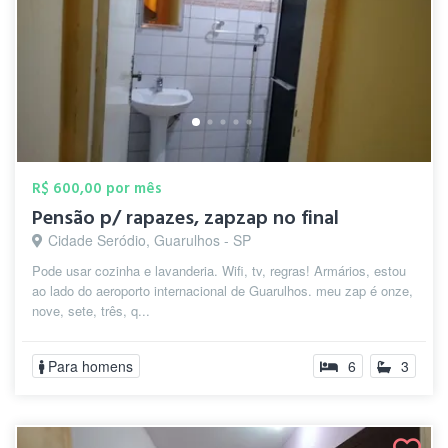
R$ 600,00 por mês
Pensão p/ rapazes, zapzap no final
Cidade Seródio, Guarulhos - SP
Pode usar cozinha e lavanderia. Wifi, tv, regras! Armários, estou
ao lado do aeroporto internacional de Guarulhos. meu zap é onze,
nove, sete, três, q...
Para homens
6
3