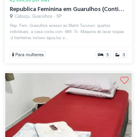
R$ 600,00 por mês
Republica Feminina em Guarulhos (Contine...
Cabuçu, Guarulhos - SP
Rep. Fem. Guarulhos acesso ao Metrô Tucuruvi. quartos
individuais, a casa conta com -Wifi -Tv -Maquina de lavar roupas
-2 banheiros incluso água,luz e...
Para mulheres
5
3