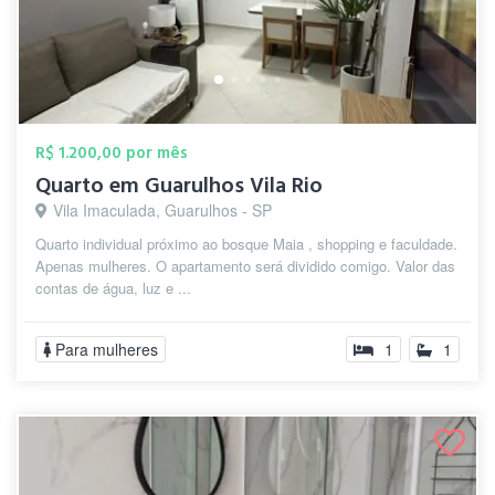
R$ 1.200,00 por mês
Quarto em Guarulhos Vila Rio
Vila Imaculada, Guarulhos - SP
Quarto individual próximo ao bosque Maia , shopping e faculdade.
Apenas mulheres. O apartamento será dividido comigo. Valor das
contas de água, luz e ...
Para mulheres
1
1