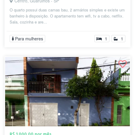
Centro, Guarulhos - SP
O quarto possui duas camas bau, 2 armários simples e existe um
banheiro à disposição. O apartamento tem wifi, tv a cabo, netflix.
Sala, cozinha e are...
Para mulheres
1
1
R$ 1.000,00 por mês