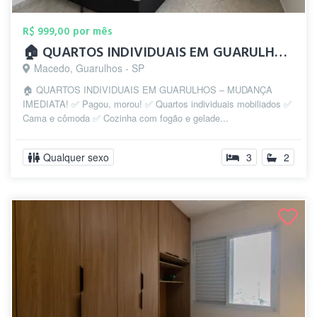
R$ 999,00 por mês
🏠 QUARTOS INDIVIDUAIS EM GUARULHOS – MU...
Macedo, Guarulhos - SP
🏠 QUARTOS INDIVIDUAIS EM GUARULHOS – MUDANÇA
IMEDIATA! ✅ Pagou, morou! ✅ Quartos individuais mobiliados ✅
Cama e cômoda ✅ Cozinha com fogão e gelade...
Qualquer sexo
3
2