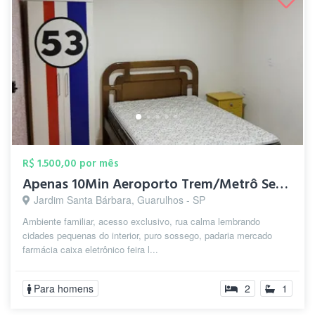
R$ 1.500,00 por mês
Apenas 10Min Aeroporto Trem/Metrô Sesc C...
Jardim Santa Bárbara, Guarulhos - SP
Ambiente familiar, acesso exclusivo, rua calma lembrando
cidades pequenas do interior, puro sossego, padaria mercado
farmácia caixa eletrônico feira l...
Para homens
2
1