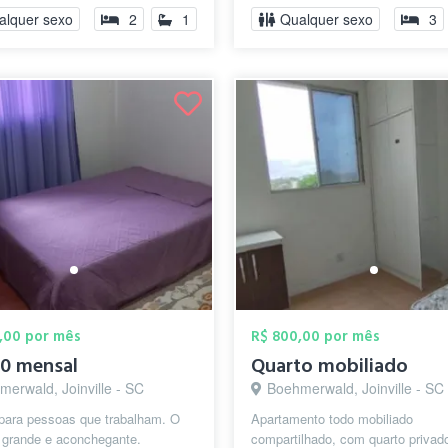
Cria...
alquer sexo
2
1
Qualquer sexo
3
,00 por mês
R$ 800,00 por mês
0 mensal
Quarto mobiliado
erwald, Joinville - SC
Boehmerwald, Joinville - SC
 para pessoas que trabalham. O
Apartamento todo mobiliado
é grande e aconchegante.
compartilhado, com quarto priva