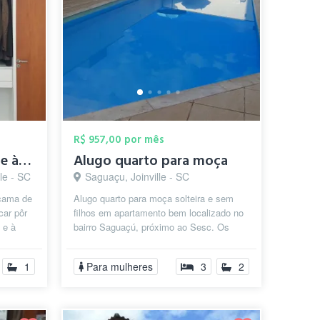
R$ 957,00 por mês
Apartamento em frente à Univille/Udesc
Alugo quarto para moça
lle - SC
Saguaçu, Joinville - SC
(cama de
Alugo quarto para moça solteira e sem
car pôr
filhos em apartamento bem localizado no
 e à
bairro Saguaçú, próximo ao Sesc. Os
quartos são individuaia e mobiliados...
1
Para mulheres
3
2