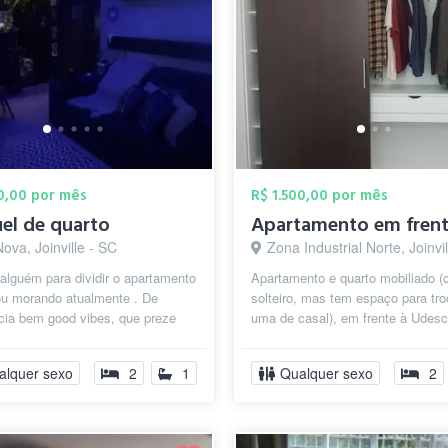
50,00 por mês
R$ 1.500,00 por mês
el de quarto
Nova, Joinville - SC
Zona Industrial Norte, Joinvi
alguém para dividir o apartamento
Apartamento e quarto mobiliado 
ou morando atualmente . De
solteiro, mas tem espaço para tro
cia bem good vibes, que preze
uma de casal), em frente à Udesc
anização e limpeza do e...
Univille (logo, ao lado do Garte...
alquer sexo
2
1
Qualquer sexo
2