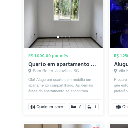
R$ 1.000,00 por mês
R$ 1.2
Quarto em apartamento compartilhado no B...
Alugu
Bom Retiro, Joinville - SC
Vila 
Olá! Alugo um quarto sem mobília em
Procuro 
apartamento compartilhado. As demais
que est
áreas do apartamento se encontram
preferên
mobiliadas. O apartamento será
pela org
compartilhad...
Qualquer sexo
2
1
Qu