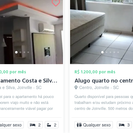
00,00 por mês
R$ 1.200,00 por mês
Apartamento Costa e Silva - Joinville
 e Silva, Joinville - SC
Centro, Joinville - SC
i para o apartamento há pouco
Quarto disponível para pessoas q
orem viajo muito e não está
trabalham e/ou estudam próximo 
nanceiramente viável pagar por
centro de Joinville. 500 metros do
r com dois quartos sendo que
shopping Mueller e faculdade Cató
Apartam...
alquer sexo
2
2
Qualquer sexo
3