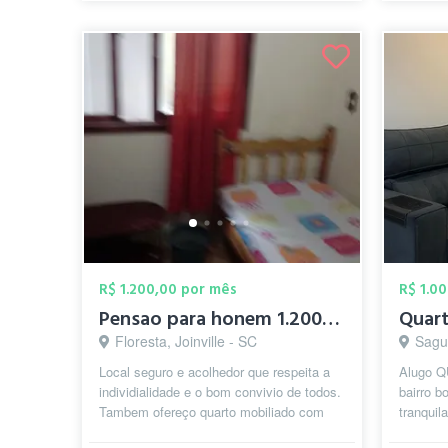
R$ 1.200,00 por mês
R$ 1.0
Pensao para honem 1.200,00 todas taxas i...
Quart
Floresta, Joinville - SC
Sagua
Local seguro e acolhedor que respeita a
Alugo Q
individialidade e o bom convivio de todos.
bairro b
Tambem ofereço quarto mobiliado com
tranquil
cozinha e banheiros de uso cole...
limpeza