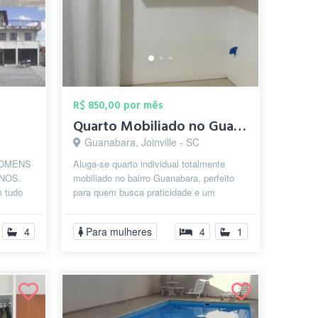
R$ 850,00 por mês
Quarto Mobiliado no Guanabara: Tudo Incl...
Guanabara, Joinville - SC
HOMENS
Aluga-se quarto individual totalmente
ANOS.
mobiliado no bairro Guanabara, perfeito
m tudo
para quem busca praticidade e um
s. Você
ambiente funcional. O espaço conta com
...
4
Para mulheres
4
1