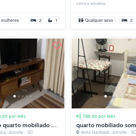
cama e armários
 mulheres
2
1
Qualquer sexo
2
50,00 por mês
R$ 780,00 por mês
Alugo quarto mobiliado para mulher
ca, Joinville - SC
Anita Garibaldi, Joinville - S