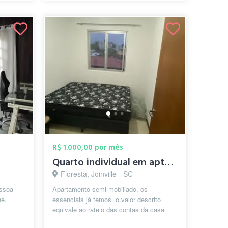
R$ 1.000,00 por mês
Quarto individual em apto compartilhado
Floresta, Joinville - SC
essoa
Apartamento semi mobiliado, os
he.
essenciais já temos. o valor descrito
equivale ao rateio das contas da casa
roupas
dividido pelos moradores.