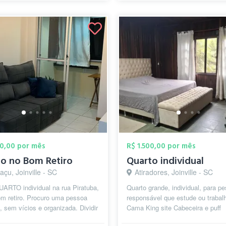
00,00 por mês
R$ 1.500,00 por mês
o no Bom Retiro
Quarto individual
çu, Joinville - SC
Atiradores, Joinville - SC
UARTO individual na rua Piratuba,
Quarto grande, individual, para p
om retiro. Procuro uma pessoa
responsável que estude ou trabal
a, sem vícios e organizada. Dividir
Cama King site Cabeceira e puff
 das áreas comuns,...
Luminárias extras Amarras para 