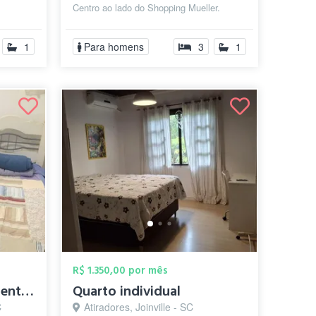
Centro ao lado do Shopping Mueller.
Plano mensal: Quarto quadruplo:
R$850,...
1
Para homens
3
1
R$ 1.350,00 por mês
quarto mobiliado somente para mulheres, ...
Quarto individual
C
Atiradores, Joinville - SC