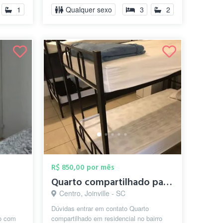
1
Qualquer sexo
3
2
R$ 850,00 por mês
Quarto compartilhado para Masculino no C...
Centro, Joinville - SC
Dúvidas entrar em contato Quarto
do com
compartilhado em residencial no bairro