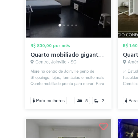
R$ 800,00 por mês
R$ 1.6
Quarto mobiliado gigante para moças
Centro, Joinville - SC
Améri
More no centro de Joinville perto de
✅ Estud
Shoppings, lojas, farmácias e muito mais.
Faculdad
Quarto mobiliado pronto para morar! Para
Carreira
mulheres que trabalham ou est...
fácil ac
escri...
Para mulheres
5
2
Para