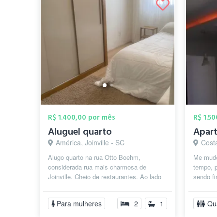
R$ 1.400,00 por mês
R$ 1.5
Aluguel quarto
América, Joinville - SC
Costa
Alugo quarto na rua Otto Boehm,
Me mude
considerada rua mais charmosa de
tempo, p
Joinville. Cheio de restaurantes. Ao lado
sendo fi
do hotel mercure. Próximo Batalhão,
um luga
Shoppin...
ne...
Para mulheres
2
1
Qu