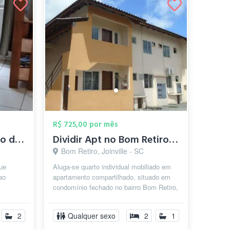
R$ 725,00 por mês
Alugo quarto no centro de Joinville
Dividir Apt no Bom Retiro - Próximo Cent...
Bom Retiro, Joinville - SC
ue
Aluga-se quarto individual mobiliado em
ao
apartamento compartilhado, situado em
condomínio fechado no bairro Bom Retiro,
lica.
lugar seguro, com internet o po...
2
Qualquer sexo
2
1