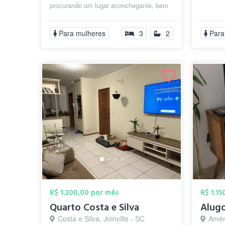
procurando um lugar aconchegante, bem
localizado e com tudo incluso? A...
Para mulheres
3
2
Para
R$ 1.200,00 por mês
R$ 1.1
Quarto Costa e Silva
Costa e Silva, Joinville - SC
Améri