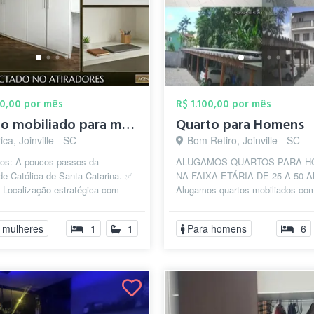
00,00 por mês
R$ 1.100,00 por mês
Quarto mobiliado para mulher
Quarto para Homens
ca, Joinville - SC
Bom Retiro, Joinville - SC
os: A poucos passos da
ALUGAMOS QUARTOS PARA 
e Católica de Santa Catarina. ✅
NA FAIXA ETÁRIA DE 25 A 50 
: Localização estratégica com
Alugamos quartos mobiliados co
esso ao Fórum de Joinville e
incluso para homens profissionai
que pensa e...
 mulheres
1
1
Para homens
6