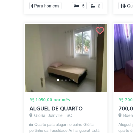
Para homens
5
2
Qu
R$ 1.050,00 por mês
R$ 700
ALGUEL DE QUARTO
700,0
Glória, Joinville - SC
Boehm
🏡 Quarto para alugar no bairro Glória –
Aluguel
pertinho da Faculdade Anhanguera! Está
quarto 