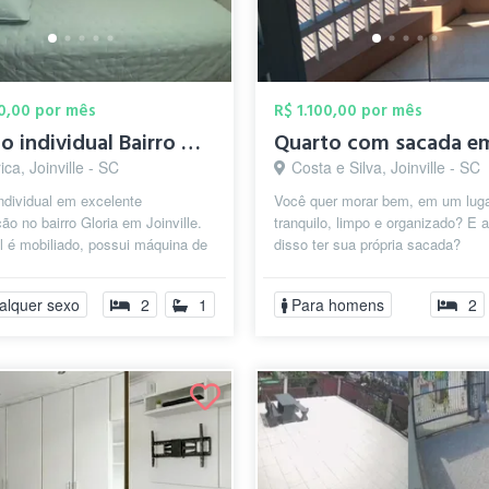
00,00 por mês
R$ 1.100,00 por mês
Quarto individual Bairro Gloria
ca, Joinville - SC
Costa e Silva, Joinville - SC
ndividual em excelente
Você quer morar bem, em um lug
ção no bairro Gloria em Joinville.
tranquilo, limpo e organizado? E 
l é mobiliado, possui máquina de
disso ter sua própria sacada?
cozinha completa. A pessoa q...
Apartamento de 74m2 no quarto a
um prédio...
alquer sexo
2
1
Para homens
2