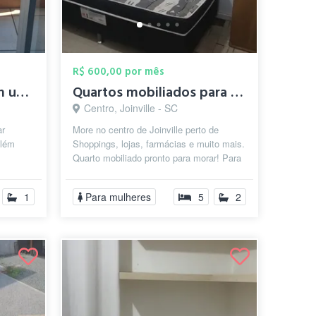
R$ 600,00 por mês
Quarto com sacada em um dos melhores bai...
Quartos mobiliados para mulheres no Cent...
Centro, Joinville - SC
ar
More no centro de Joinville perto de
além
Shoppings, lojas, farmácias e muito mais.
Quarto mobiliado pronto para morar! Para
ndar de
mulheres que trabalham ou est...
1
Para mulheres
5
2