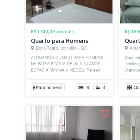
R$ 1.300,00 por mês
R$ 1.5
Quarto para Homens
Bom Retiro, Joinville - SC
Améri
ALUGAMOS QUARTO PARA HOMENS
Quarto i
NA FAIXA ETÁRIA DE 20 A 50 ANOS.
localiza
ESTADIA MÍNIMA 6 MESES. Pensão
O imóve
para homens trabalhadores, estagiários,
lavar e 
mestrando ou dou...
Para homens
6
4
Qu