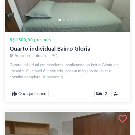
R$ 1.500,00 por mês
Quarto individual Bairro Gloria
América, Joinville - SC
Quarto individual em excelente localização no bairro Gloria em
Joinville. O imóvel é mobiliado, possui máquina de lavar e
cozinha completa. A pessoa q...
Qualquer sexo
2
1