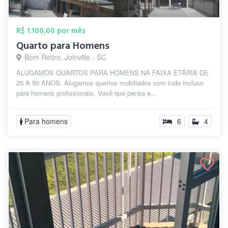
R$ 1.100,00 por mês
Quarto para Homens
Bom Retiro, Joinville - SC
ALUGAMOS QUARTOS PARA HOMENS NA FAIXA ETÁRIA DE
25 A 50 ANOS. Alugamos quartos mobiliados com tudo incluso
para homens profissionais. Você que pensa e...
Para homens
6
4