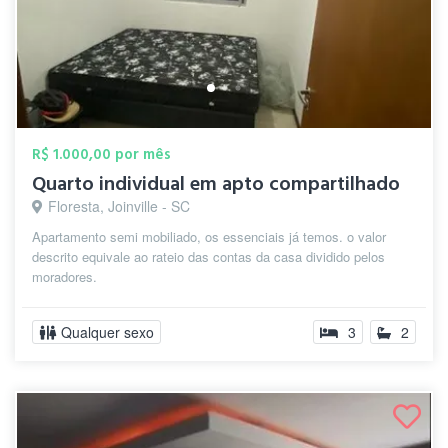
R$ 1.000,00 por mês
Quarto individual em apto compartilhado
Floresta, Joinville - SC
Apartamento semi mobiliado, os essenciais já temos. o valor
descrito equivale ao rateio das contas da casa dividido pelos
moradores.
Qualquer sexo
3
2