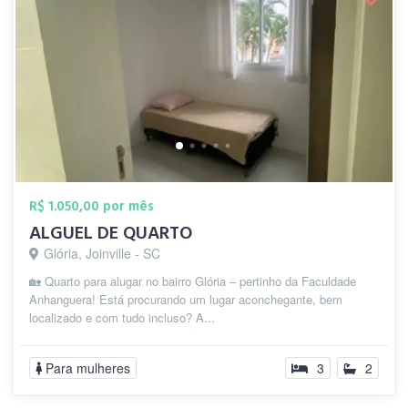
R$ 1.050,00 por mês
ALGUEL DE QUARTO
Glória, Joinville - SC
🏡 Quarto para alugar no bairro Glória – pertinho da Faculdade
Anhanguera! Está procurando um lugar aconchegante, bem
localizado e com tudo incluso? A...
Para mulheres
3
2