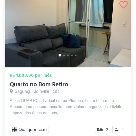
R$ 1.000,00 por mês
Quarto no Bom Retiro
Saguaçu, Joinville - SC
Alugo QUARTO individual na rua Piratuba, bairro bom retiro.
Procuro uma pessoa tranquila, sem vícios e organizada. Dividir
limpeza das áreas comuns,...
Qualquer sexo
2
1