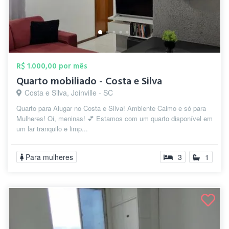
R$ 1.000,00 por mês
Quarto mobiliado - Costa e Silva
Costa e Silva, Joinville - SC
Quarto para Alugar no Costa e Silva! Ambiente Calmo e só para
Mulheres! Oi, meninas! 💕 Estamos com um quarto disponível em
um lar tranquilo e limp...
Para mulheres
3
1