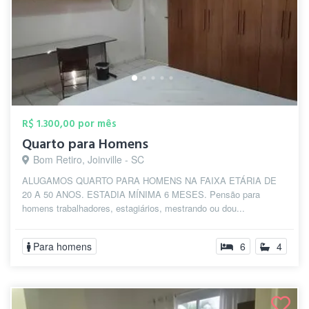
R$ 1.300,00 por mês
Quarto para Homens
Bom Retiro, Joinville - SC
ALUGAMOS QUARTO PARA HOMENS NA FAIXA ETÁRIA DE
20 A 50 ANOS. ESTADIA MÍNIMA 6 MESES. Pensão para
homens trabalhadores, estagiários, mestrando ou dou...
Para homens
6
4