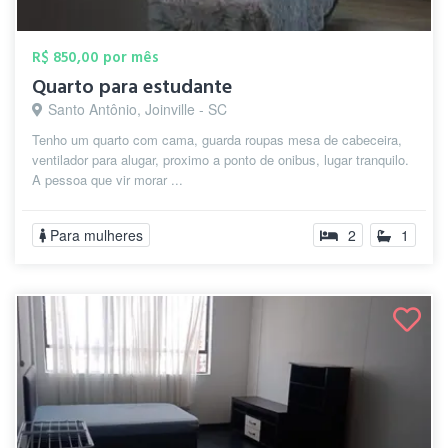
R$ 850,00 por mês
Quarto para estudante
Santo Antônio, Joinville - SC
Tenho um quarto com cama, guarda roupas mesa de cabeceira,
ventilador para alugar, proximo a ponto de onibus, lugar tranquilo.
A pessoa que vir morar ...
Para mulheres
2
1