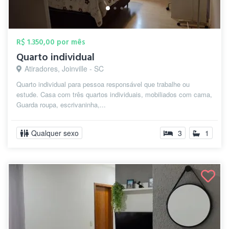
R$ 1.350,00 por mês
Quarto individual
Atiradores, Joinville - SC
Quarto individual para pessoa responsável que trabalhe ou
estude. Casa com três quartos individuais, mobiliados com cama,
Guarda roupa, escrivaninha,...
Qualquer sexo
3
1