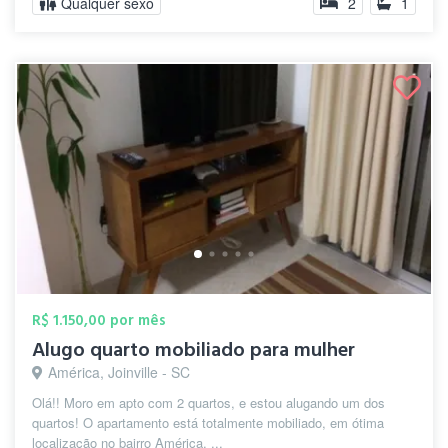
Qualquer sexo
2
1
R$ 1.150,00 por mês
Alugo quarto mobiliado para mulher
América, Joinville - SC
Olá!! Moro em apto com 2 quartos, e estou alugando um dos
quartos! O apartamento está totalmente mobiliado, em ótima
localização no bairro América. ...