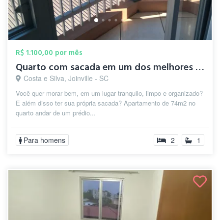
R$ 1.100,00 por mês
Quarto com sacada em um dos melhores bai...
Costa e Silva, Joinville - SC
Você quer morar bem, em um lugar tranquilo, limpo e organizado?
E além disso ter sua própria sacada? Apartamento de 74m2 no
quarto andar de um prédio...
Para homens
2
1