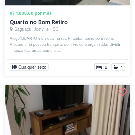
R$ 1.000,00 por mês
Quarto no Bom Retiro
Saguaçu, Joinville - SC
Alugo QUARTO individual na rua Piratuba, bairro bom retiro.
Procuro uma pessoa tranquila, sem vícios e organizada. Dividir
limpeza das áreas comuns,...
Qualquer sexo
2
1