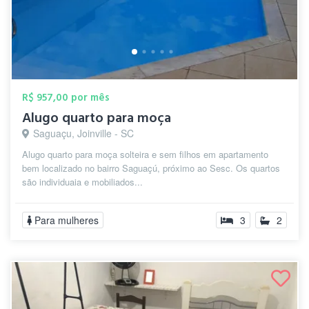
R$ 957,00 por mês
Alugo quarto para moça
Saguaçu, Joinville - SC
Alugo quarto para moça solteira e sem filhos em apartamento
bem localizado no bairro Saguaçú, próximo ao Sesc. Os quartos
são individuaia e mobiliados...
Para mulheres
3
2