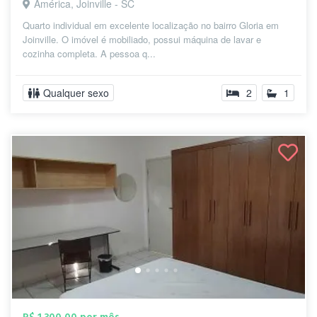
América, Joinville - SC
Quarto individual em excelente localização no bairro Gloria em
Joinville. O imóvel é mobiliado, possui máquina de lavar e
cozinha completa. A pessoa q...
Qualquer sexo
2
1