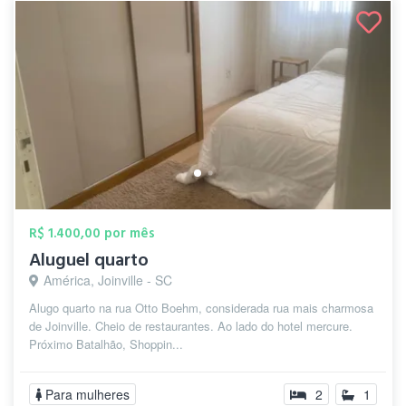
R$ 1.400,00 por mês
Aluguel quarto
América, Joinville - SC
Alugo quarto na rua Otto Boehm, considerada rua mais charmosa
de Joinville. Cheio de restaurantes. Ao lado do hotel mercure.
Próximo Batalhão, Shoppin...
Para mulheres
2
1