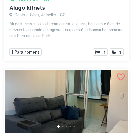
Alugo kitnets
Costa e Silva, Joinville - SC
Alugo kitnets mobiliada com quarto, cozinha, banheiro e área de
serviço Inaugurada em agosto , então está tudo novinho, primeiro
uso Para meninos Pode...
Para homens
1
1