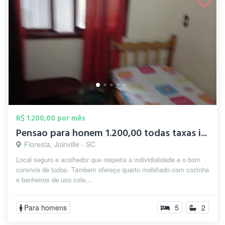
R$ 1.200,00 por mês
Pensao para honem 1.200,00 todas taxas i...
Floresta, Joinville - SC
Local seguro e acolhedor que respeita a individialidade e o bom
convivio de todos. Tambem ofereço quarto mobiliado com cozinha
e banheiros de uso cole...
Para homens
5
2