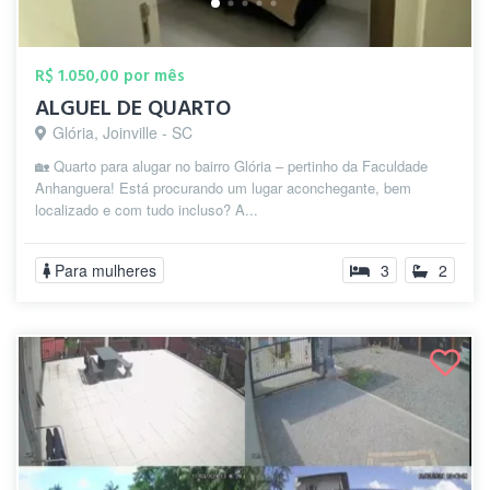
R$ 1.050,00 por mês
ALGUEL DE QUARTO
Glória, Joinville - SC
🏡 Quarto para alugar no bairro Glória – pertinho da Faculdade
Anhanguera! Está procurando um lugar aconchegante, bem
localizado e com tudo incluso? A...
Para mulheres
3
2