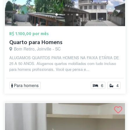
R$ 1.100,00 por mês
Quarto para Homens
Bom Retiro, Joinville - SC
ALUGAMOS QUARTOS PARA HOMENS NA FAIXA ETÁRIA DE
25 A 50 ANOS. Alugamos quartos mobiliados com tudo incluso
para homens profissionais. Você que pensa e...
Para homens
6
4