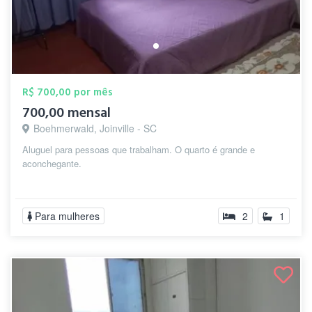
R$ 700,00 por mês
700,00 mensal
Boehmerwald, Joinville - SC
Aluguel para pessoas que trabalham. O quarto é grande e
aconchegante.
Para mulheres
2
1