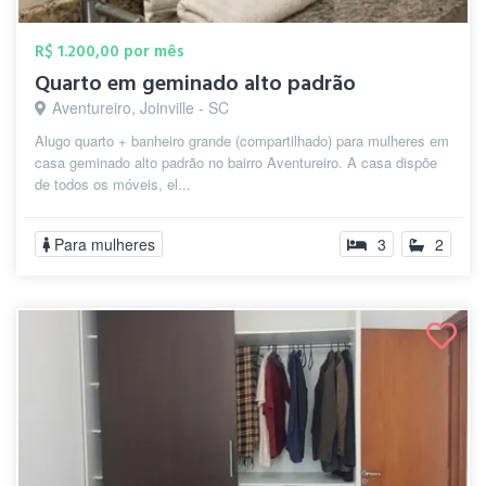
R$ 1.200,00 por mês
Quarto em geminado alto padrão
Aventureiro, Joinville - SC
Alugo quarto + banheiro grande (compartilhado) para mulheres em
casa geminado alto padrão no bairro Aventureiro. A casa dispõe
de todos os móveis, el...
Para mulheres
3
2