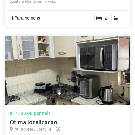
quarto andar de um prédio...
Para homens
2
1
R$ 1.100,00 por mês
Otima localizacao
Atiradores, Joinville - SC