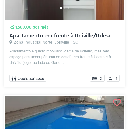
R$ 1.500,00 por mês
Apartamento em frente à Univille/Udesc
Zona Industrial Norte, Joinville - SC
Apartamento e quarto mobiliado (cama de solteiro, mas tem
espaço para trocar pôr uma de casal), em frente à Udesc e à
Univille (logo, ao lado do Garte...
Qualquer sexo
2
1