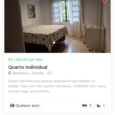
R$ 1.350,00 por mês
Quarto individual
Atiradores, Joinville - SC
Quarto individual para pessoa responsável que trabalhe ou
estude. Casa com três quartos individuais, mobiliados com cama,
Guarda roupa, escrivaninha,...
Qualquer sexo
3
1