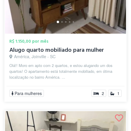
R$ 1.150,00 por mês
Alugo quarto mobiliado para mulher
América, Joinville - SC
Olá!! Moro em apto com 2 quartos, e estou alugando um dos
quartos! O apartamento está totalmente mobiliado, em ótima
localização no bairro América. ...
Para mulheres
2
1