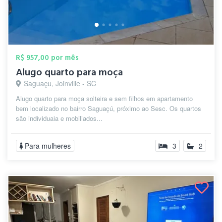
R$ 957,00 por mês
Alugo quarto para moça
Saguaçu, Joinville - SC
Alugo quarto para moça solteira e sem filhos em apartamento
bem localizado no bairro Saguaçú, próximo ao Sesc. Os quartos
são individuaia e mobiliados...
Para mulheres
3
2