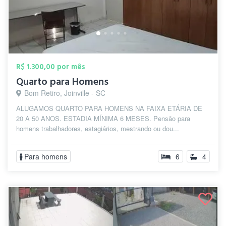
R$ 1.300,00 por mês
Quarto para Homens
Bom Retiro, Joinville - SC
ALUGAMOS QUARTO PARA HOMENS NA FAIXA ETÁRIA DE
20 A 50 ANOS. ESTADIA MÍNIMA 6 MESES. Pensão para
homens trabalhadores, estagiários, mestrando ou dou...
Para homens
6
4