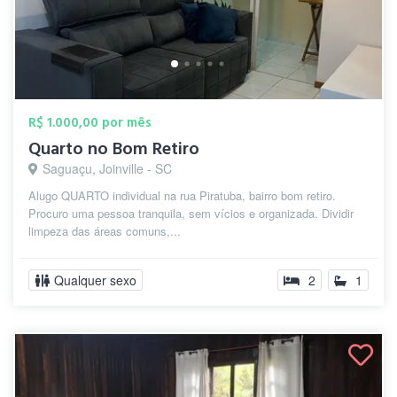
R$ 1.000,00 por mês
Quarto no Bom Retiro
Saguaçu, Joinville - SC
Alugo QUARTO individual na rua Piratuba, bairro bom retiro.
Procuro uma pessoa tranquila, sem vícios e organizada. Dividir
limpeza das áreas comuns,...
Qualquer sexo
2
1