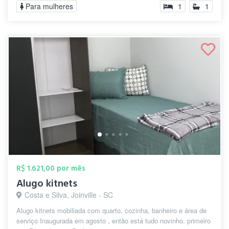
Para mulheres
1
1
R$ 1.621,00 por mês
Alugo kitnets
Costa e Silva, Joinville - SC
Alugo kitnets mobiliada com quarto, cozinha, banheiro e área de
serviço Inaugurada em agosto , então está tudo novinho, primeiro