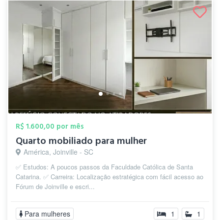
R$ 1.600,00 por mês
Quarto mobiliado para mulher
América, Joinville - SC
✅ Estudos: A poucos passos da Faculdade Católica de Santa
Catarina. ✅ Carreira: Localização estratégica com fácil acesso ao
Fórum de Joinville e escri...
Para mulheres
1
1