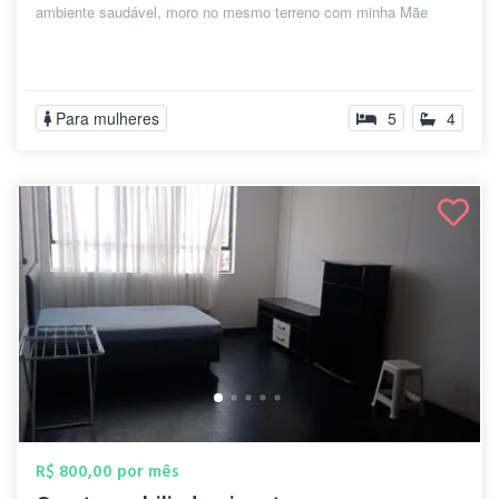
ambiente saudável, moro no mesmo terreno com minha Mãe
Para mulheres
5
4
R$ 800,00 por mês