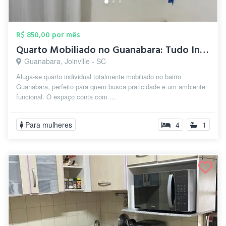
R$ 850,00 por mês
Quarto Mobiliado no Guanabara: Tudo Incl...
Guanabara, Joinville - SC
Aluga-se quarto individual totalmente mobiliado no bairro
Guanabara, perfeito para quem busca praticidade e um ambiente
funcional. O espaço conta com ...
Para mulheres
4
1