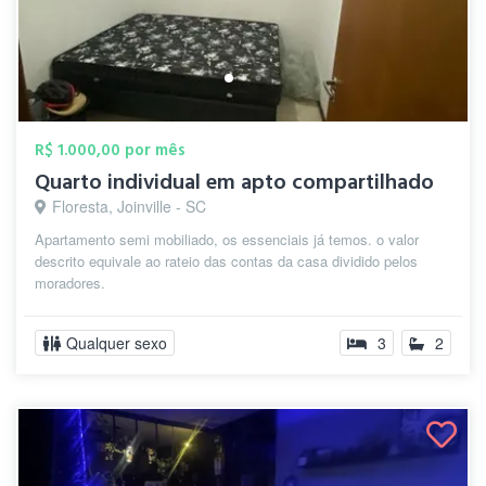
R$ 1.000,00 por mês
Quarto individual em apto compartilhado
Floresta, Joinville - SC
Apartamento semi mobiliado, os essenciais já temos. o valor
descrito equivale ao rateio das contas da casa dividido pelos
moradores.
Qualquer sexo
3
2