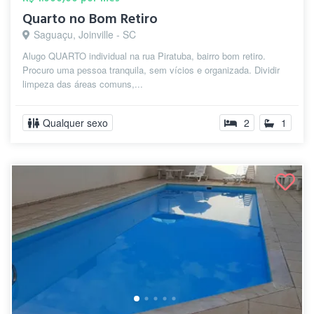
Quarto no Bom Retiro
Saguaçu, Joinville - SC
Alugo QUARTO individual na rua Piratuba, bairro bom retiro.
Procuro uma pessoa tranquila, sem vícios e organizada. Dividir
limpeza das áreas comuns,...
Qualquer sexo
2
1