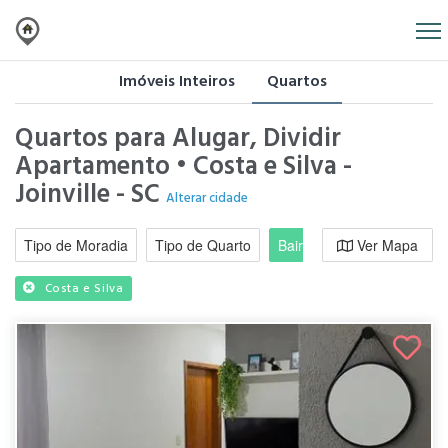
Imóveis Inteiros
Quartos
Quartos para Alugar, Dividir
Apartamento • Costa e Silva -
Joinville - SC
Alterar cidade
Tipo de Moradia
Tipo de Quarto
Bairro / Região
Ver Mapa
Moradi
Costa e Silva