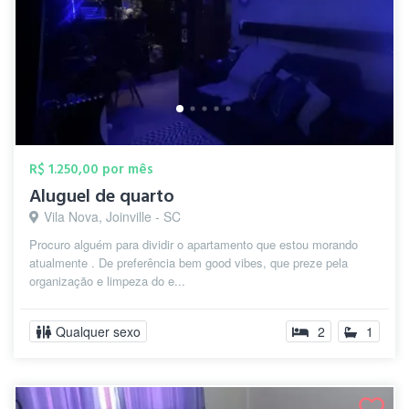
R$ 1.250,00 por mês
Aluguel de quarto
Vila Nova, Joinville - SC
Procuro alguém para dividir o apartamento que estou morando
atualmente . De preferência bem good vibes, que preze pela
organização e limpeza do e...
Qualquer sexo
2
1