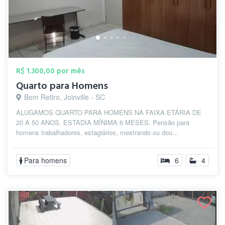
R$ 1.300,00 por mês
Quarto para Homens
Bom Retiro, Joinville - SC
ALUGAMOS QUARTO PARA HOMENS NA FAIXA ETÁRIA DE
20 A 50 ANOS. ESTADIA MÍNIMA 6 MESES. Pensão para
homens trabalhadores, estagiários, mestrando ou dou...
Para homens
6
4