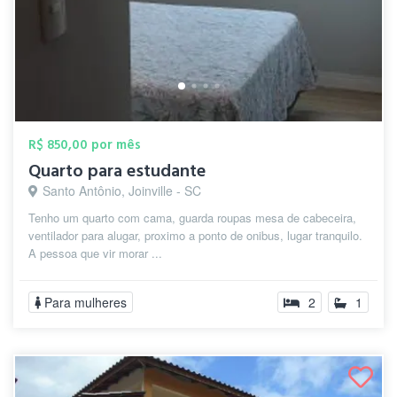
R$ 850,00 por mês
Quarto para estudante
Santo Antônio, Joinville - SC
Tenho um quarto com cama, guarda roupas mesa de cabeceira,
ventilador para alugar, proximo a ponto de onibus, lugar tranquilo.
A pessoa que vir morar ...
Para mulheres
2
1