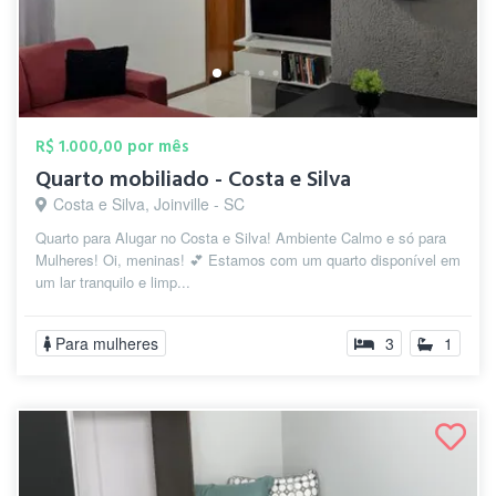
R$ 1.000,00 por mês
Quarto mobiliado - Costa e Silva
Costa e Silva, Joinville - SC
Quarto para Alugar no Costa e Silva! Ambiente Calmo e só para
Mulheres! Oi, meninas! 💕 Estamos com um quarto disponível em
um lar tranquilo e limp...
Para mulheres
3
1