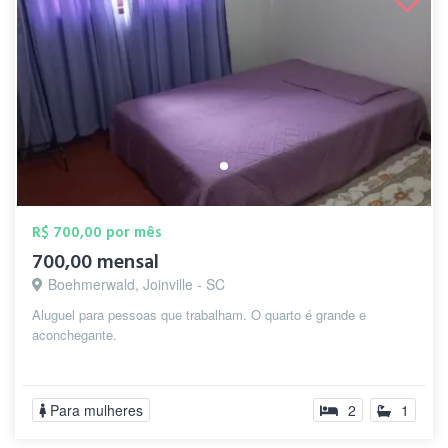
R$ 700,00 por mês
700,00 mensal
Boehmerwald, Joinville - SC
Aluguel para pessoas que trabalham. O quarto é grande e
aconchegante.
Para mulheres
2
1