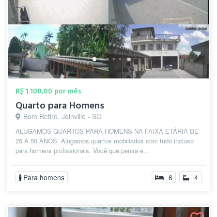
R$ 1.100,00 por mês
Quarto para Homens
Bom Retiro, Joinville - SC
ALUGAMOS QUARTOS PARA HOMENS NA FAIXA ETÁRIA DE
25 A 50 ANOS. Alugamos quartos mobiliados com tudo incluso
para homens profissionais. Você que pensa e...
Para homens
6
4