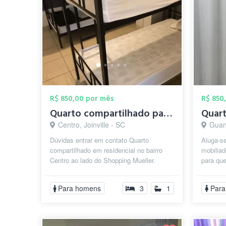
R$ 850,00 por mês
R$ 850
Quarto compartilhado para Masculino no C...
Centro, Joinville - SC
Guana
Dúvidas entrar em contato Quarto
Aluga-se
compartilhado em residencial no bairro
mobiliad
Centro ao lado do Shopping Mueller.
para qu
Plano mensal: Quarto quadruplo:
ambient
R$850,...
...
Para homens
3
1
Para