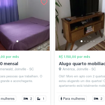
,00 por mês
R$ 1.150,00 por mês
0 mensal
erwald, Joinville - SC
América, Joinville - SC
 para pessoas que trabalham. O
Olá!! Moro em apto com 2 quartos
é grande e aconchegante.
estou alugando um dos quartos! 
apartamento está totalmente mobi
em ótima localização no bairro A
...
 mulheres
2
1
Para mulheres
2