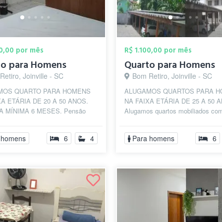
00,00 por mês
R$ 1.100,00 por mês
to para Homens
Quarto para Homens
etiro, Joinville - SC
Bom Retiro, Joinville - SC
MOS QUARTO PARA HOMENS
ALUGAMOS QUARTOS PARA 
XA ETÁRIA DE 20 A 50 ANOS.
NA FAIXA ETÁRIA DE 25 A 50 
A MÍNIMA 6 MESES. Pensão
Alugamos quartos mobiliados co
ens trabalhadores, estagiários,
incluso para homens profissionai
o ou dou...
que pensa e...
 homens
6
4
Para homens
6