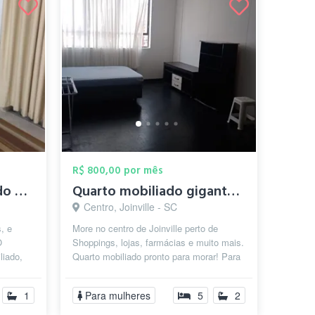
R$ 800,00 por mês
Alugo quarto mobiliado para mulher
Quarto mobiliado gigante para moças
Centro, Joinville - SC
, e
More no centro de Joinville perto de
O
Shoppings, lojas, farmácias e muito mais.
liado,
Quarto mobiliado pronto para morar! Para
mérica.
mulheres que trabalham ou est...
1
Para mulheres
5
2