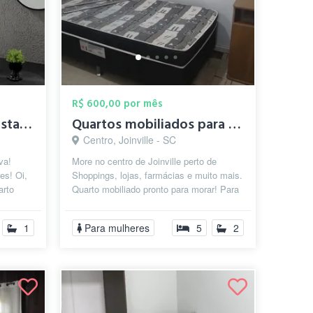
R$ 600,00 por mês
Quarto mobiliado - Costa e Silva
Quartos mobiliados para mulheres no Cent...
Centro, Joinville - SC
va!
More no centro de Joinville perto de
es! Oi,
Shoppings, lojas, farmácias e muito mais.
arto
Quarto mobiliado pronto para morar! Para
mp...
mulheres que trabalham ou est...
1
Para mulheres
5
2