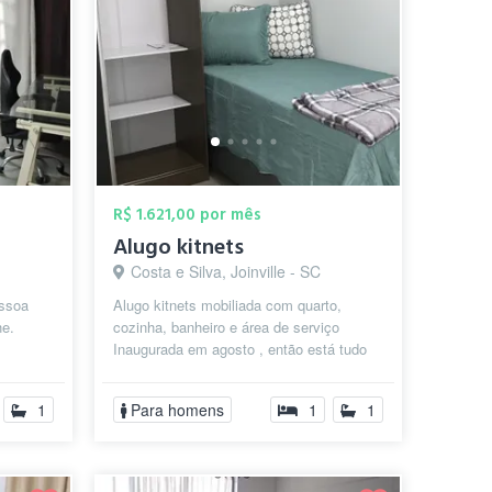
R$ 1.621,00 por mês
Alugo kitnets
Costa e Silva, Joinville - SC
essoa
Alugo kitnets mobiliada com quarto,
he.
cozinha, banheiro e área de serviço
Inaugurada em agosto , então está tudo
roupas
novinho, primeiro uso Para meninos
Pode...
1
Para homens
1
1