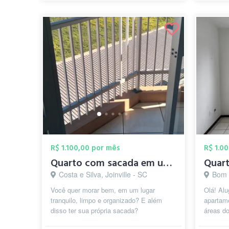
R$ 1.100,00 por mês
R$ 1.0
Quarto com sacada em um dos melhores bai...
Costa e Silva, Joinville - SC
Bom R
Você quer morar bem, em um lugar
Olá! Al
tranquilo, limpo e organizado? E além
apartam
disso ter sua própria sacada?
áreas d
Apartamento de 74m2 no quarto andar de
mobilia