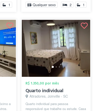
1
Qualquer sexo
2
1
R$ 1.350,00 por mês
Quarto individual
Atiradores, Joinville - SC
róximo a
Quarto individual para pessoa
utros.
responsável que trabalhe ou estude. Casa