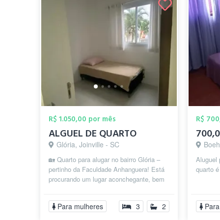
R$ 1.050,00 por mês
R$ 700
ALGUEL DE QUARTO
700,0
Glória, Joinville - SC
Boehm
🏡 Quarto para alugar no bairro Glória –
Aluguel
pertinho da Faculdade Anhanguera! Está
quarto 
procurando um lugar aconchegante, bem
localizado e com tudo incluso? A...
Para mulheres
3
2
Para