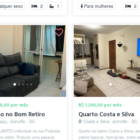
lhad...
Shoppin...
alquer sexo
2
1
Para mulheres
2
00,00 por mês
R$ 1.200,00 por mês
o no Bom Retiro
Quarto Costa e Silva
çu, Joinville - SC
Costa e Silva, Joinville - SC
UARTO individual na rua Piratuba,
Quarto no bairro Costa e Silva, p
om retiro. Procuro uma pessoa
vários bancos, farmácias, entre o