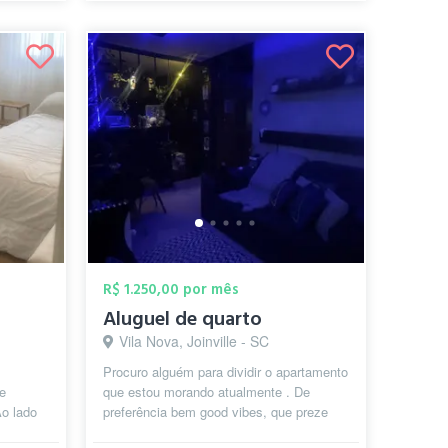
R$ 1.250,00 por mês
Aluguel de quarto
Vila Nova, Joinville - SC
Procuro alguém para dividir o apartamento
e
que estou morando atualmente . De
Ao lado
preferência bem good vibes, que preze
ão,
pela organização e limpeza do e...