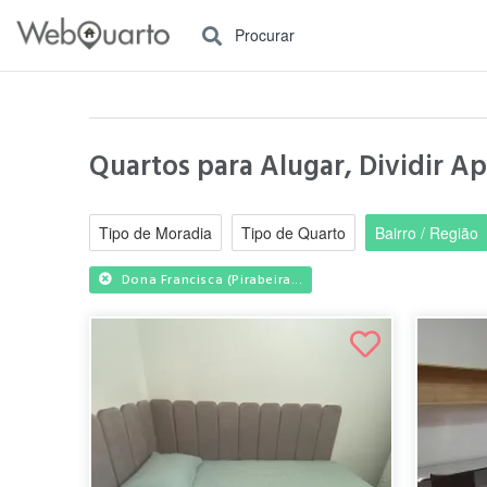
Procurar
Quartos para Alugar, Dividir Ap
Tipo de Moradia
Tipo de Quarto
Bairro / Região
Dona Francisca (Pirabeira...