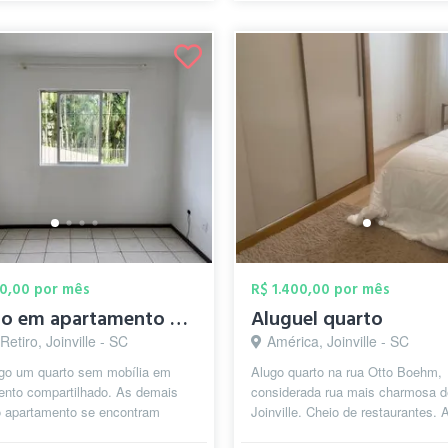
00,00 por mês
R$ 1.400,00 por mês
Quarto em apartamento compartilhado no B...
Aluguel quarto
etiro, Joinville - SC
América, Joinville - SC
ugo um quarto sem mobília em
Alugo quarto na rua Otto Boehm,
ento compartilhado. As demais
considerada rua mais charmosa d
o apartamento se encontram
Joinville. Cheio de restaurantes. 
das. O apartamento será
do hotel mercure. Próximo Batalh