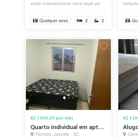
sendo financeiramente viável pagar por
tranquil
um lugar com dois quartos sendo que
limpeza
ne...
Qualquer sexo
2
2
Qu
R$ 1.000,00 por mês
R$ 1.2
Quarto individual em apto compartilhado
Floresta, Joinville - SC
Centr