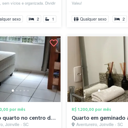
a, sem vícios e organizada. Dividir
Valeu!
 das áreas comuns,...
alquer sexo
2
1
Qualquer sexo
2
00,00 por mês
R$ 1.200,00 por mês
Alugo quarto no centro de Joinville
o, Joinville - SC
Aventureiro, Joinville - SC