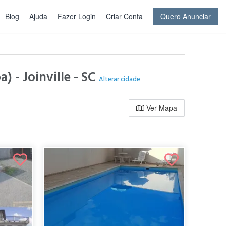
Blog
Ajuda
Fazer Login
Criar Conta
Quero Anunciar
) - Joinville - SC
Alterar cidade
Ver Mapa