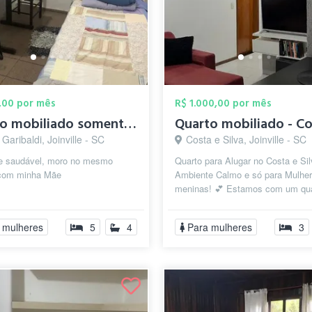
,00 por mês
R$ 1.000,00 por mês
quarto mobiliado somente para mulheres, ...
 Garibaldi, Joinville - SC
Costa e Silva, Joinville - SC
e saudável, moro no mesmo
Quarto para Alugar no Costa e Sil
 com minha Mãe
Ambiente Calmo e só para Mulher
meninas! 💕 Estamos com um qu
disponível em um lar tranquilo e li
 mulheres
5
4
Para mulheres
3