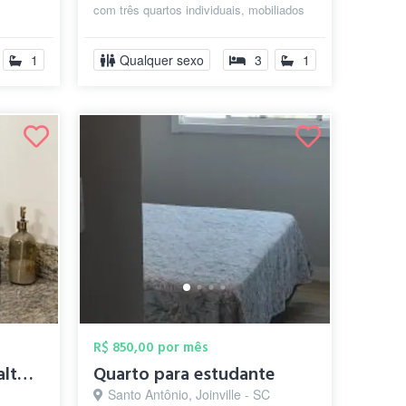
com três quartos individuais, mobiliados
com cama, Guarda roupa, escrivaninha,...
1
Qualquer sexo
3
1
R$ 850,00 por mês
Quarto em geminado alto padrão
Quarto para estudante
Santo Antônio, Joinville - SC