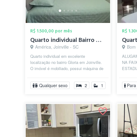
R$ 1.500,00 por mês
R$ 1.3
Quarto individual Bairro Gloria
Quar
América, Joinville - SC
Bom R
Quarto individual em excelente
ALUGA
localização no bairro Gloria em Joinville.
NA FAI
O imóvel é mobiliado, possui máquina de
ESTADI
lavar e cozinha completa. A pessoa q...
para hom
mestrand
Qualquer sexo
2
1
Para