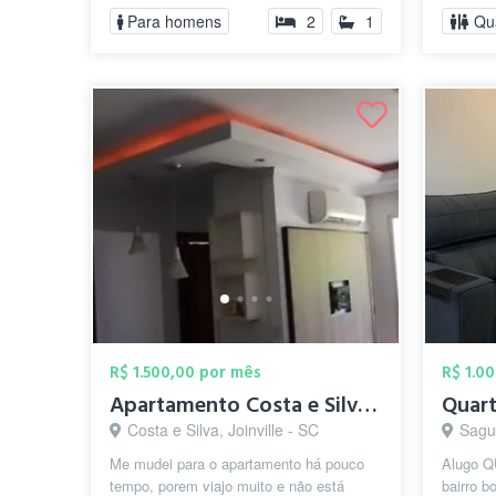
um prédio...
comparti
Para homens
2
1
Qu
R$ 1.500,00 por mês
R$ 1.0
Apartamento Costa e Silva - Joinville
Quart
Costa e Silva, Joinville - SC
Sagua
Me mudei para o apartamento há pouco
Alugo Q
tempo, porem viajo muito e não está
bairro b