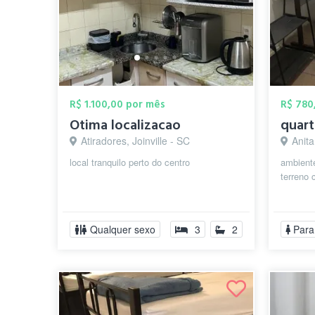
R$ 1.100,00 por mês
R$ 780
Otima localizacao
Atiradores, Joinville - SC
Anita
local tranquilo perto do centro
ambient
terreno
Qualquer sexo
3
2
Para