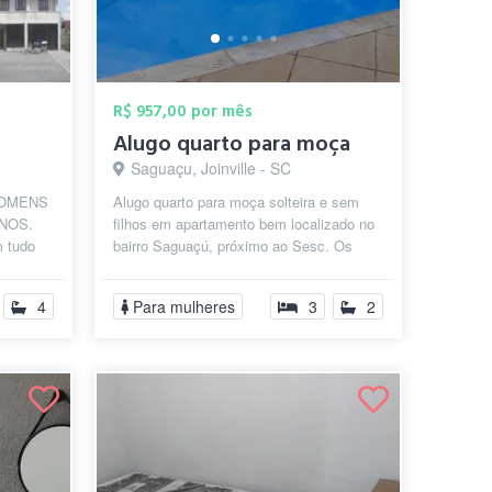
R$ 957,00 por mês
Alugo quarto para moça
Saguaçu, Joinville - SC
HOMENS
Alugo quarto para moça solteira e sem
ANOS.
filhos em apartamento bem localizado no
m tudo
bairro Saguaçú, próximo ao Sesc. Os
s. Você
quartos são individuaia e mobiliados...
4
Para mulheres
3
2