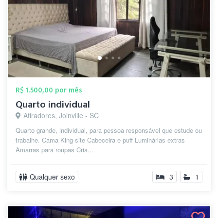
R$ 1.500,00 por mês
Quarto individual
Atiradores, Joinville - SC
Quarto grande, individual, para pessoa responsável que estude ou
trabalhe. Cama King site Cabeceira e puff Luminárias extras
Amarras para roupas Cria...
Qualquer sexo
3
1