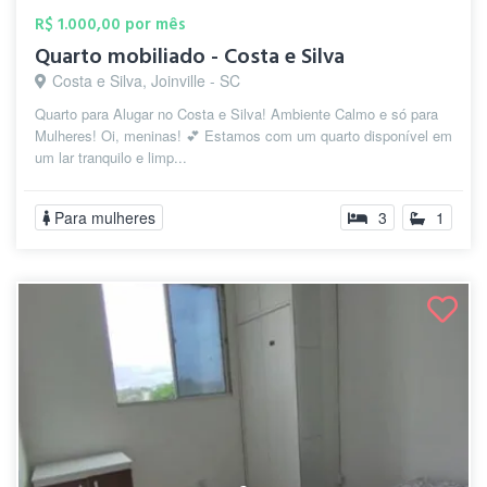
R$ 1.000,00 por mês
Quarto mobiliado - Costa e Silva
Costa e Silva, Joinville - SC
Quarto para Alugar no Costa e Silva! Ambiente Calmo e só para
Mulheres! Oi, meninas! 💕 Estamos com um quarto disponível em
um lar tranquilo e limp...
Para mulheres
3
1