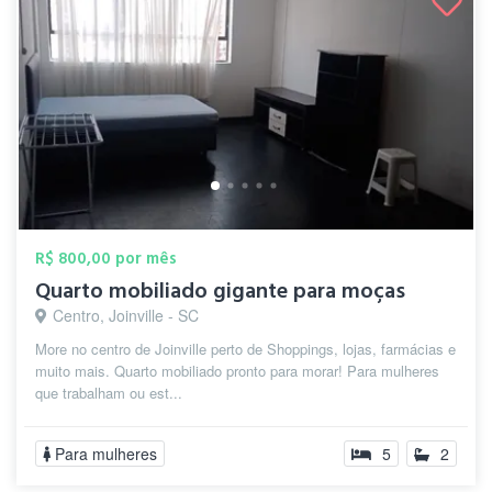
R$ 800,00 por mês
Quarto mobiliado gigante para moças
Centro, Joinville - SC
More no centro de Joinville perto de Shoppings, lojas, farmácias e
muito mais. Quarto mobiliado pronto para morar! Para mulheres
que trabalham ou est...
Para mulheres
5
2