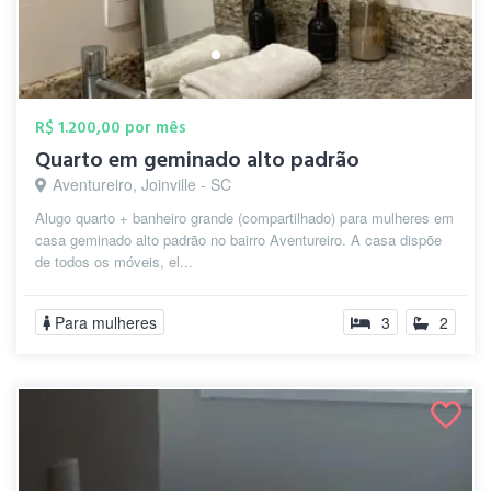
R$ 1.200,00 por mês
Quarto em geminado alto padrão
Aventureiro, Joinville - SC
Alugo quarto + banheiro grande (compartilhado) para mulheres em
casa geminado alto padrão no bairro Aventureiro. A casa dispõe
de todos os móveis, el...
Para mulheres
3
2