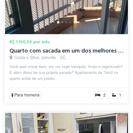
R$ 1.100,00 por mês
Quarto com sacada em um dos melhores bai...
Costa e Silva, Joinville - SC
Você quer morar bem, em um lugar tranquilo, limpo e organizado?
E além disso ter sua própria sacada? Apartamento de 74m2 no
quarto andar de um prédio...
Para homens
2
1