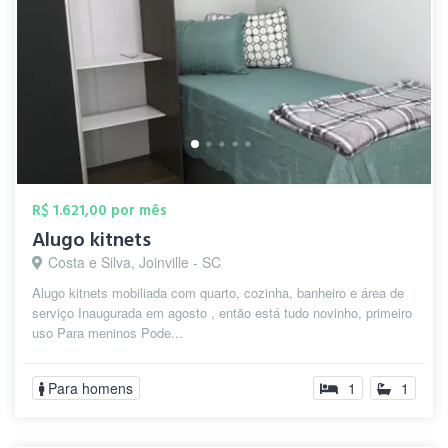
R$ 1.621,00 por mês
Alugo kitnets
Costa e Silva, Joinville - SC
Alugo kitnets mobiliada com quarto, cozinha, banheiro e área de
serviço Inaugurada em agosto , então está tudo novinho, primeiro
uso Para meninos Pode...
Para homens
1
1