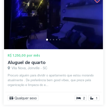
R$ 1.250,00 por mês
Aluguel de quarto
Vila Nova, Joinville - SC
Procuro alguém para dividir o apartamento que estou morando
atualmente . De preferência bem good vibes, que preze pela
organização e limpeza do e...
Qualquer sexo
2
1