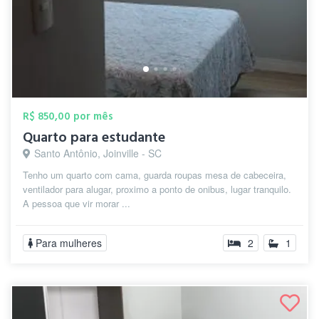
R$ 850,00 por mês
Quarto para estudante
Santo Antônio, Joinville - SC
Tenho um quarto com cama, guarda roupas mesa de cabeceira,
ventilador para alugar, proximo a ponto de onibus, lugar tranquilo.
A pessoa que vir morar ...
Para mulheres
2
1