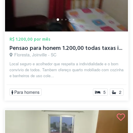
R$ 1.200,00 por mês
Pensao para honem 1.200,00 todas taxas i...
Floresta, Joinville - SC
Local seguro e acolhedor que respeita a individialidade e o bom
convivio de todos. Tambem ofereço quarto mobiliado com cozinha
e banheiros de uso cole...
Para homens
5
2