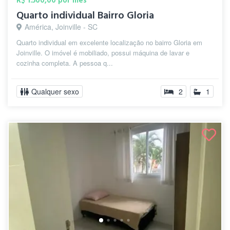
R$ 1.500,00 por mês
Quarto individual Bairro Gloria
América, Joinville - SC
Quarto individual em excelente localização no bairro Gloria em
Joinville. O imóvel é mobiliado, possui máquina de lavar e
cozinha completa. A pessoa q...
Qualquer sexo
2
1