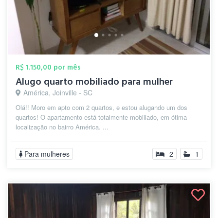
R$ 1.150,00 por mês
Alugo quarto mobiliado para mulher
América, Joinville - SC
Olá!! Moro em apto com 2 quartos, e estou alugando um dos
quartos! O apartamento está totalmente mobiliado, em ótima
localização no bairro América. ...
Para mulheres
2
1