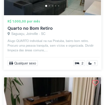
R$ 1.000,00 por mês
Quarto no Bom Retiro
Saguaçu, Joinville - SC
Alugo QUARTO individual na rua Piratuba, bairro bom retiro.
Procuro uma pessoa tranquila, sem vícios e organizada. Dividir
limpeza das áreas comuns,...
Qualquer sexo
2
1