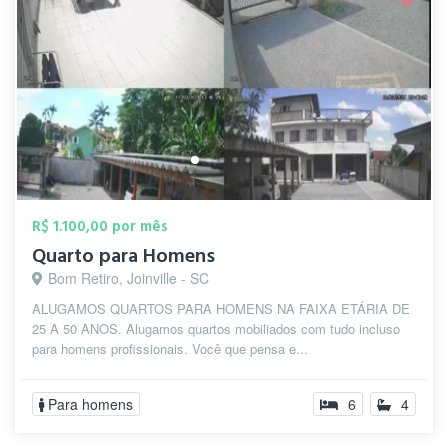
R$ 1.100,00 por mês
Quarto para Homens
Bom Retiro, Joinville - SC
ALUGAMOS QUARTOS PARA HOMENS NA FAIXA ETÁRIA DE
25 A 50 ANOS. Alugamos quartos mobiliados com tudo incluso
para homens profissionais. Você que pensa e...
Para homens
6
4