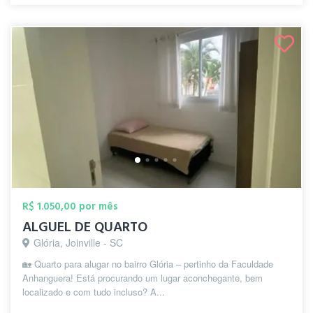
R$ 1.050,00 por mês
ALGUEL DE QUARTO
Glória, Joinville - SC
🏡 Quarto para alugar no bairro Glória – pertinho da Faculdade
Anhanguera! Está procurando um lugar aconchegante, bem
localizado e com tudo incluso? A...