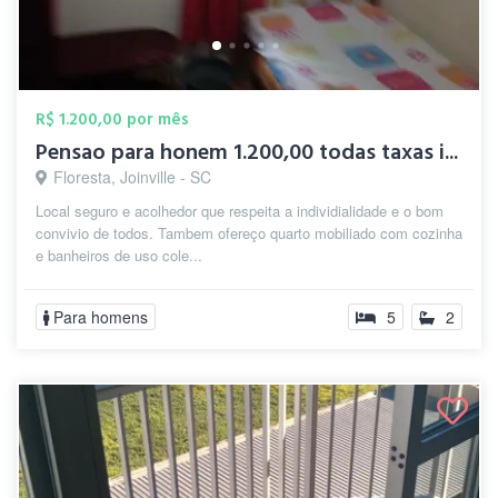
R$ 1.200,00 por mês
Pensao para honem 1.200,00 todas taxas i...
Floresta, Joinville - SC
Local seguro e acolhedor que respeita a individialidade e o bom
convivio de todos. Tambem ofereço quarto mobiliado com cozinha
e banheiros de uso cole...
Para homens
5
2