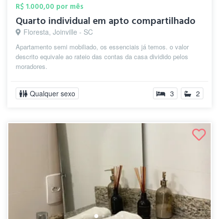
R$ 1.000,00 por mês
Quarto individual em apto compartilhado
Floresta, Joinville - SC
Apartamento semi mobiliado, os essenciais já temos. o valor
descrito equivale ao rateio das contas da casa dividido pelos
moradores.
Qualquer sexo
3
2