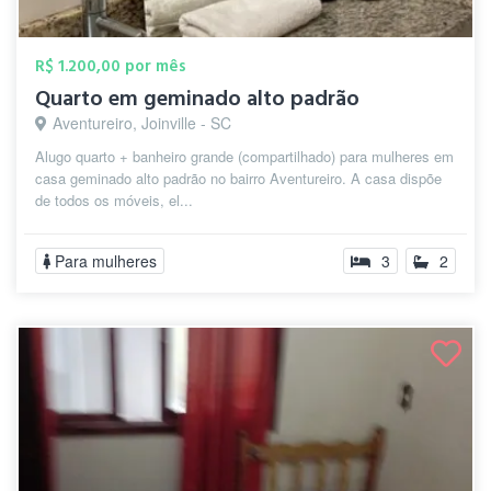
R$ 1.200,00 por mês
Quarto em geminado alto padrão
Aventureiro, Joinville - SC
Alugo quarto + banheiro grande (compartilhado) para mulheres em
casa geminado alto padrão no bairro Aventureiro. A casa dispõe
de todos os móveis, el...
Para mulheres
3
2