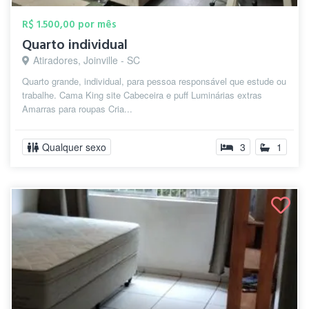
R$ 1.500,00 por mês
Quarto individual
Atiradores, Joinville - SC
Quarto grande, individual, para pessoa responsável que estude ou
trabalhe. Cama King site Cabeceira e puff Luminárias extras
Amarras para roupas Cria...
Qualquer sexo
3
1