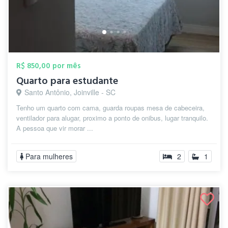
R$ 850,00 por mês
Quarto para estudante
Santo Antônio, Joinville - SC
Tenho um quarto com cama, guarda roupas mesa de cabeceira,
ventilador para alugar, proximo a ponto de onibus, lugar tranquilo.
A pessoa que vir morar ...
Para mulheres
2
1