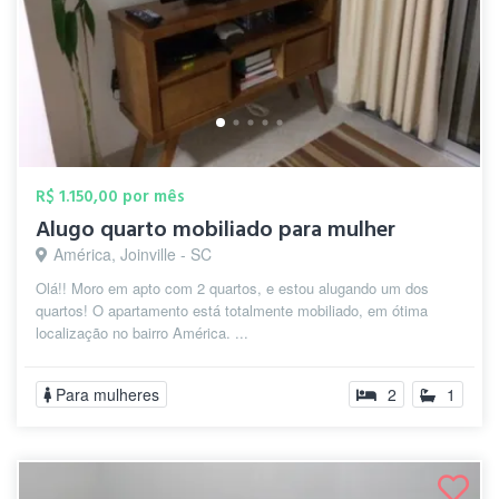
R$ 1.150,00 por mês
Alugo quarto mobiliado para mulher
América, Joinville - SC
Olá!! Moro em apto com 2 quartos, e estou alugando um dos
quartos! O apartamento está totalmente mobiliado, em ótima
localização no bairro América. ...
Para mulheres
2
1