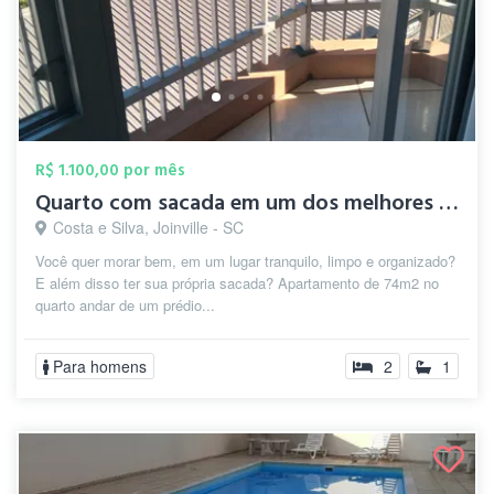
R$ 1.100,00 por mês
Quarto com sacada em um dos melhores bai...
Costa e Silva, Joinville - SC
Você quer morar bem, em um lugar tranquilo, limpo e organizado?
E além disso ter sua própria sacada? Apartamento de 74m2 no
quarto andar de um prédio...
Para homens
2
1