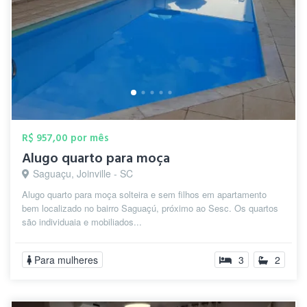
R$ 957,00 por mês
Alugo quarto para moça
Saguaçu, Joinville - SC
Alugo quarto para moça solteira e sem filhos em apartamento
bem localizado no bairro Saguaçú, próximo ao Sesc. Os quartos
são individuaia e mobiliados...
Para mulheres
3
2