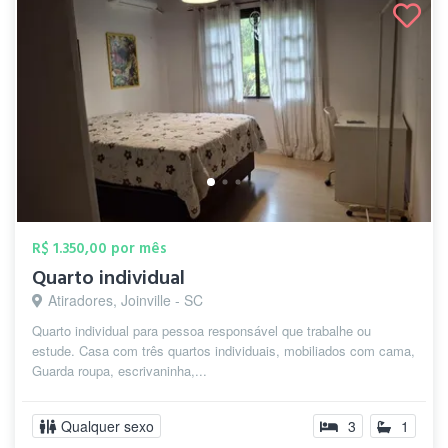
R$ 1.350,00 por mês
Quarto individual
Atiradores, Joinville - SC
Quarto individual para pessoa responsável que trabalhe ou
estude. Casa com três quartos individuais, mobiliados com cama,
Guarda roupa, escrivaninha,...
Qualquer sexo
3
1