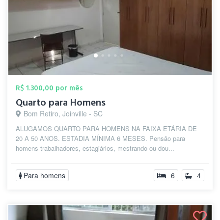
R$ 1.300,00 por mês
Quarto para Homens
Bom Retiro, Joinville - SC
ALUGAMOS QUARTO PARA HOMENS NA FAIXA ETÁRIA DE
20 A 50 ANOS. ESTADIA MÍNIMA 6 MESES. Pensão para
homens trabalhadores, estagiários, mestrando ou dou...
Para homens
6
4