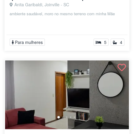
Anita Garibaldi, Joinville - SC
ambiente saudável, moro no mesmo terreno com minha Mãe
Para mulheres
5
4