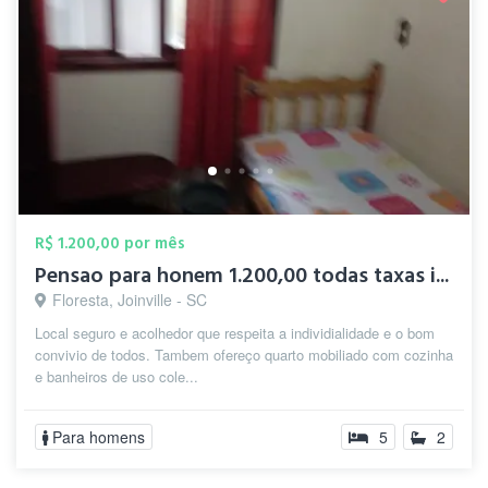
R$ 1.200,00 por mês
Pensao para honem 1.200,00 todas taxas i...
Floresta, Joinville - SC
Local seguro e acolhedor que respeita a individialidade e o bom
convivio de todos. Tambem ofereço quarto mobiliado com cozinha
e banheiros de uso cole...
Para homens
5
2