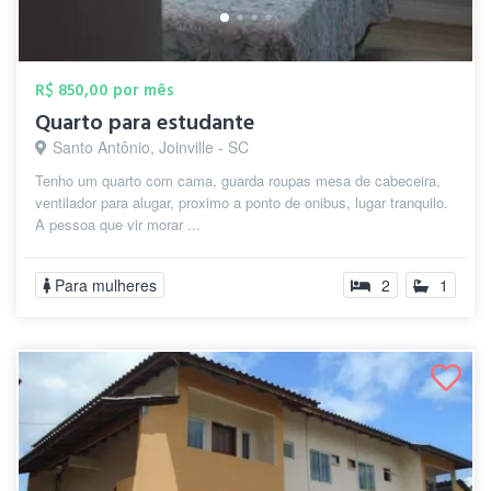
R$ 850,00 por mês
Quarto para estudante
Santo Antônio, Joinville - SC
Tenho um quarto com cama, guarda roupas mesa de cabeceira,
ventilador para alugar, proximo a ponto de onibus, lugar tranquilo.
A pessoa que vir morar ...
Para mulheres
2
1