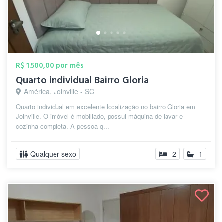
R$ 1.500,00 por mês
Quarto individual Bairro Gloria
América, Joinville - SC
Quarto individual em excelente localização no bairro Gloria em
Joinville. O imóvel é mobiliado, possui máquina de lavar e
cozinha completa. A pessoa q...
Qualquer sexo
2
1