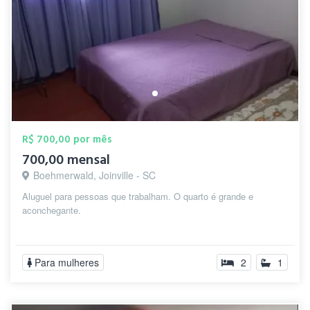
R$ 700,00 por mês
700,00 mensal
Boehmerwald, Joinville - SC
Aluguel para pessoas que trabalham. O quarto é grande e
aconchegante.
Para mulheres
2
1