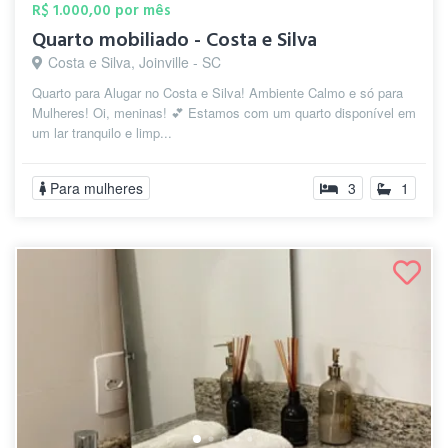
R$ 1.000,00 por mês
Quarto mobiliado - Costa e Silva
Costa e Silva, Joinville - SC
Quarto para Alugar no Costa e Silva! Ambiente Calmo e só para
Mulheres! Oi, meninas! 💕 Estamos com um quarto disponível em
um lar tranquilo e limp...
Para mulheres
3
1