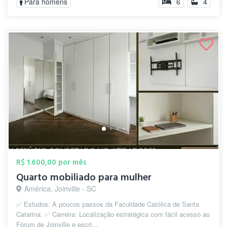
Para homens
6
4
R$ 1.600,00 por mês
Quarto mobiliado para mulher
América, Joinville - SC
✅ Estudos: A poucos passos da Faculdade Católica de Santa
Catarina. ✅ Carreira: Localização estratégica com fácil acesso ao
Fórum de Joinville e escri...