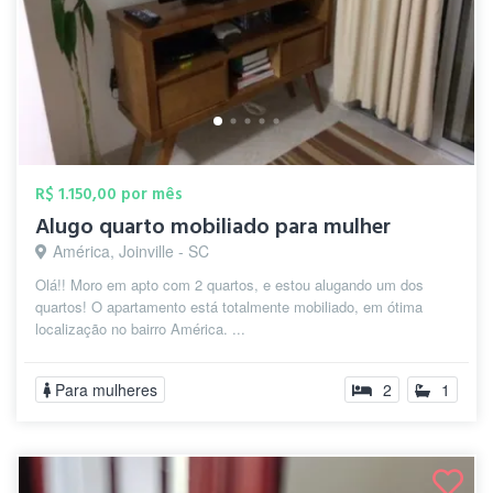
R$ 1.150,00 por mês
Alugo quarto mobiliado para mulher
América, Joinville - SC
Olá!! Moro em apto com 2 quartos, e estou alugando um dos
quartos! O apartamento está totalmente mobiliado, em ótima
localização no bairro América. ...
Para mulheres
2
1