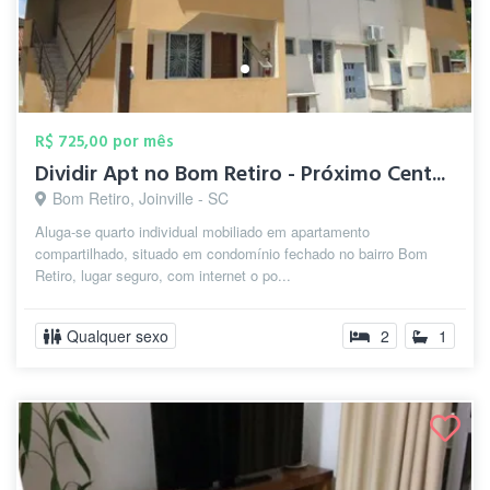
R$ 725,00 por mês
Dividir Apt no Bom Retiro - Próximo Cent...
Bom Retiro, Joinville - SC
Aluga-se quarto individual mobiliado em apartamento
compartilhado, situado em condomínio fechado no bairro Bom
Retiro, lugar seguro, com internet o po...
Qualquer sexo
2
1