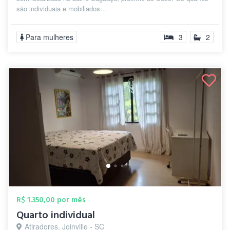
são individuaia e mobiliados...
Para mulheres
3
2
R$ 1.350,00 por mês
Quarto individual
Atiradores, Joinville - SC