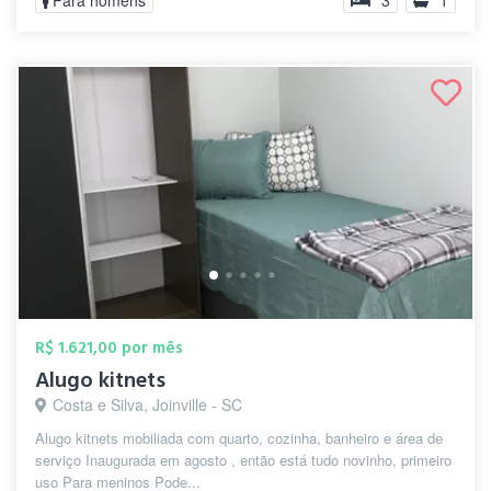
Para homens
3
1
R$ 1.621,00 por mês
Alugo kitnets
Costa e Silva, Joinville - SC
Alugo kitnets mobiliada com quarto, cozinha, banheiro e área de
serviço Inaugurada em agosto , então está tudo novinho, primeiro
uso Para meninos Pode...