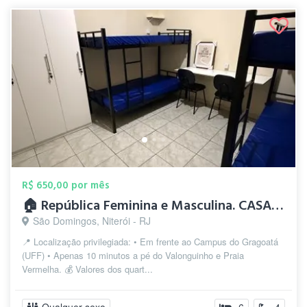
R$ 650,00 por mês
🏠 República Feminina e Masculina. CASAS...
São Domingos, Niterói - RJ
📍 Localização privilegiada: • Em frente ao Campus do Gragoatá
(UFF) • Apenas 10 minutos a pé do Valonguinho e Praia
Vermelha. 💰 Valores dos quart...