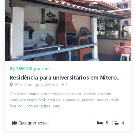
R$ 1.550,00 por mês
Residência para universitários em Nitero...
São Domingos, Niterói - RJ
Casa com suites e quartos individuais ou duplos; cozinha
completa disponível; área de lavanderia; piscina; mensalidade
fixa incluindo as tarifas, serv...
Qualquer sexo
5
4