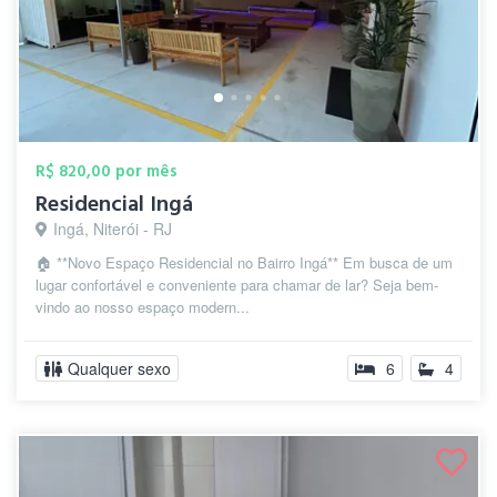
R$ 820,00 por mês
Residencial Ingá
Ingá, Niterói - RJ
🏠 **Novo Espaço Residencial no Bairro Ingá** Em busca de um
lugar confortável e conveniente para chamar de lar? Seja bem-
vindo ao nosso espaço modern...
Qualquer sexo
6
4