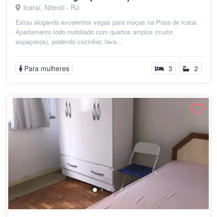
Icaraí, Niterói - RJ
Estou alugando excelentes vagas para moças na Praia de Icarai.
Apartamento todo mobiliado com quartos amplos (muito
espaçosos), podendo cozinhar, lava...
Para mulheres
3
2