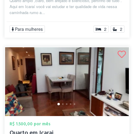
Quarto amplo ,claro, bem arejado e silencioso, pertinho de tudo .
Aqui em Icaraí você vai estudar e ter qualidade de vida nessa
caminhada rumo a...
Para mulheres
2
2
R$ 1.500,00 por mês
Quarto em Icarai