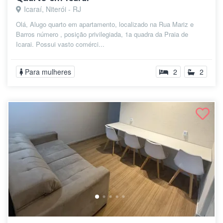
Icaraí, Niterói - RJ
Olá, Alugo quarto em apartamento, localizado na Rua Mariz e
Barros número , posição privilegiada, 1a quadra da Praia de
Icarai. Possui vasto comérci...
Para mulheres
2
2