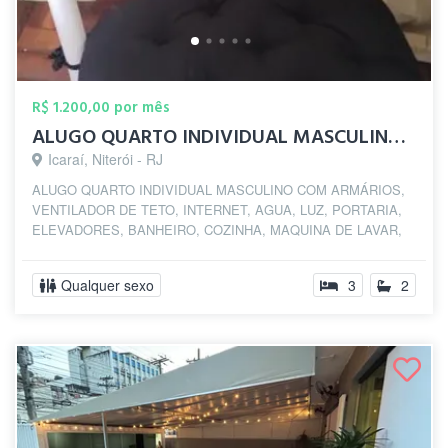
R$ 1.200,00 por mês
ALUGO QUARTO INDIVIDUAL MASCULINO SOMENT...
Icaraí, Niterói - RJ
ALUGO QUARTO INDIVIDUAL MASCULINO COM ARMÁRIOS,
VENTILADOR DE TETO, INTERNET, AGUA, LUZ, PORTARIA,
ELEVADORES, BANHEIRO, COZINHA, MAQUINA DE LAVAR,
NA...
Qualquer sexo
3
2