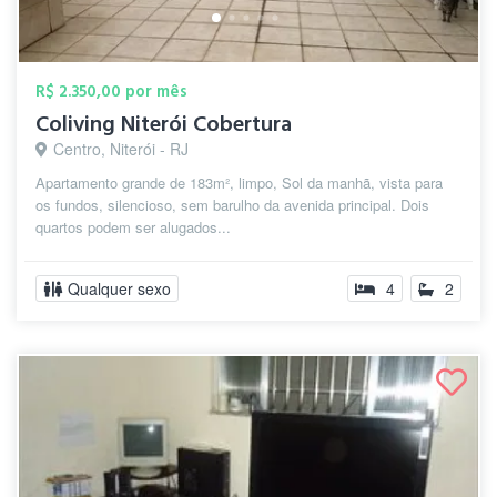
R$ 2.350,00 por mês
Coliving Niterói Cobertura
Centro, Niterói - RJ
Apartamento grande de 183m², limpo, Sol da manhã, vista para
os fundos, silencioso, sem barulho da avenida principal. Dois
quartos podem ser alugados...
Qualquer sexo
4
2