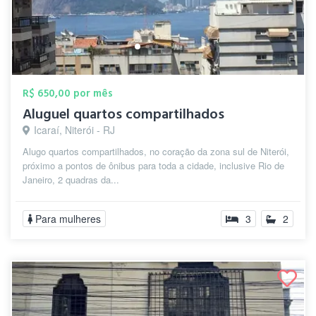
R$ 650,00 por mês
Aluguel quartos compartilhados
Icaraí, Niterói - RJ
Alugo quartos compartilhados, no coração da zona sul de Niterói,
próximo a pontos de ônibus para toda a cidade, inclusive Rio de
Janeiro, 2 quadras da...
Para mulheres
3
2