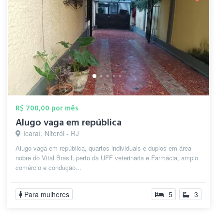
R$ 700,00 por mês
Alugo vaga em república
Icaraí, Niterói - RJ
Alugo vaga em república, quartos individuais e duplos em área
nobre do Vital Brasil, perto da UFF veterinária e Farmácia, amplo
comércio e condução...
Para mulheres
5
3