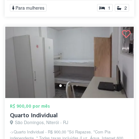
Para mulheres
1
2
R$ 900,00 por mês
Quarto Individual
São Domingos, Niterói - RJ
->Quarto Individual - R$ 900,00 *Só Rapazes. *Com Pia
independente. * Todas taxas incluídas (Luz, Água, Internet 600