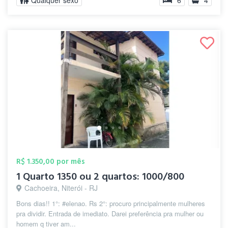
Qualquer sexo
6
4
R$ 1.350,00 por mês
1 Quarto 1350 ou 2 quartos: 1000/800
Cachoeira, Niterói - RJ
Bons dias!! 1°: #elenao. Rs 2°: procuro principalmente mulheres
pra dividir. Entrada de imediato. Darei preferência pra mulher ou
homem q tiver am...