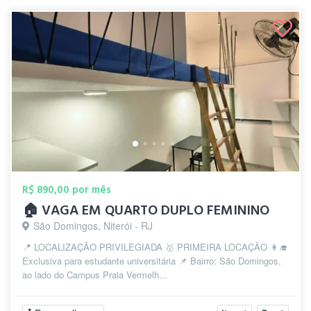
R$ 890,00 por mês
🏠 VAGA EM QUARTO DUPLO FEMININO
São Domingos, Niterói - RJ
📍 LOCALIZAÇÃO PRIVILEGIADA 🥇 PRIMEIRA LOCAÇÃO 👩‍🎓
Exclusiva para estudante universitária 📌 Bairro: São Domingos,
ao lado do Campus Praia Vermelh...