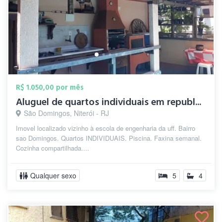
R$ 1.050,00 por mês
Aluguel de quartos individuais em republ...
São Domingos, Niterói - RJ
Imovel localizado vizinho à escola de engenharia da uff. Bairro
sao Domingos. Quartos INDIVIDUAIS. Piscina. Faxina semanal.
Cozinha compartilhada....
Qualquer sexo
5
4