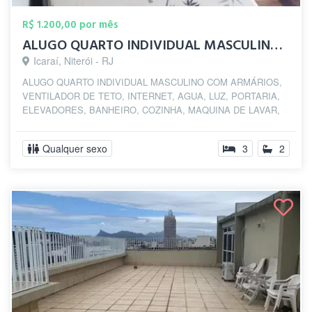
R$ 1.200,00 por mês
ALUGO QUARTO INDIVIDUAL MASCULINO SOMENT...
Icaraí, Niterói - RJ
ALUGO QUARTO INDIVIDUAL MASCULINO COM ARMÁRIOS,
VENTILADOR DE TETO, INTERNET, AGUA, LUZ, PORTARIA,
ELEVADORES, BANHEIRO, COZINHA, MAQUINA DE LAVAR,
NA...
Qualquer sexo
3
2