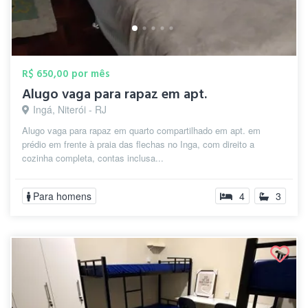
R$ 650,00 por mês
Alugo vaga para rapaz em apt.
Ingá, Niterói - RJ
Alugo vaga para rapaz em quarto compartilhado em apt. em
prédio em frente à praia das flechas no Inga, com direito a
cozinha completa, contas inclusa...
Para homens
4
3