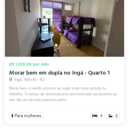
R$ 1.200,00 por mês
Morar bem em dupla no Ingá - Quarto 1
Ingá, Niterói - RJ
Morar bem é residir próximo ao lugar onde voce estuda ou
trabalha. O tempo de deslocamento economizado acrescenta ao
seu dia um período precioso perío...
Para mulheres
3
2