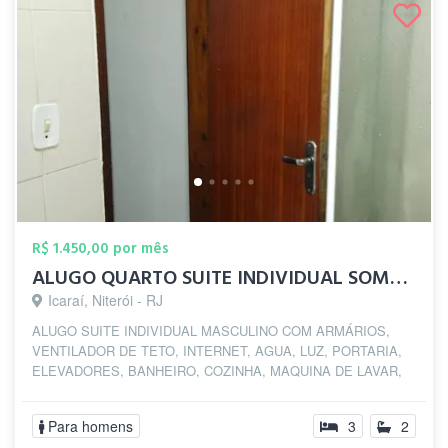
R$ 1.450,00 por mês
ALUGO QUARTO SUITE INDIVIDUAL SOMENTE ...
Icaraí, Niterói - RJ
ALUGO SUITE INDIVIDUAL MASCULINO COM ARMÁRIOS,
VENTILADOR DE TETO, INTERNET, AGUA, LUZ, PORTARIA,
ELEVADORES, BANHEIRO, COZINHA, MAQUINA DE LAVAR,
NA...
Para homens
3
2