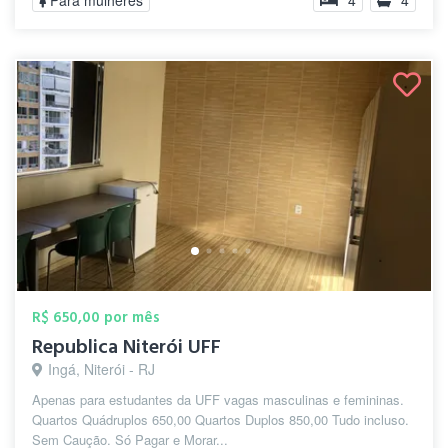
Para mulheres
4
4
R$ 650,00 por mês
Republica Niterói UFF
Ingá, Niterói - RJ
Apenas para estudantes da UFF vagas masculinas e femininas.
Quartos Quádruplos 650,00 Quartos Duplos 850,00 Tudo incluso.
Sem Caução. Só Pagar e Morar...