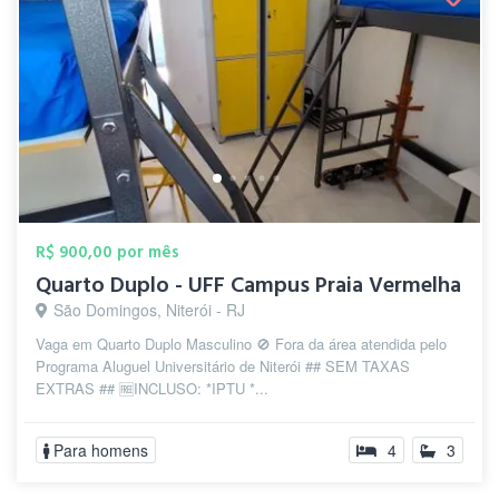
R$ 900,00 por mês
Quarto Duplo - UFF Campus Praia Vermelha
São Domingos, Niterói - RJ
Vaga em Quarto Duplo Masculino 🚫 Fora da área atendida pelo
Programa Aluguel Universitário de Niterói ## SEM TAXAS
EXTRAS ## 🆓INCLUSO: *IPTU *...
Para homens
4
3