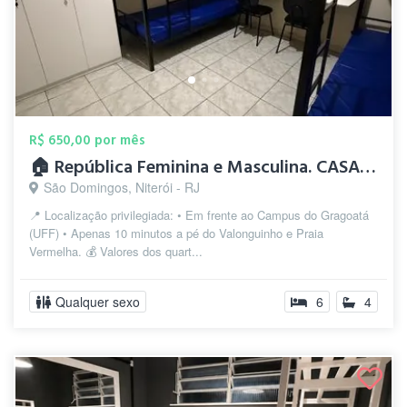
R$ 650,00 por mês
🏠 República Feminina e Masculina. CASAS...
São Domingos, Niterói - RJ
📍 Localização privilegiada: • Em frente ao Campus do Gragoatá
(UFF) • Apenas 10 minutos a pé do Valonguinho e Praia
Vermelha. 💰 Valores dos quart...
Qualquer sexo
6
4