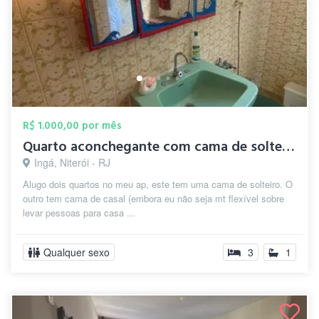
R$ 1.000,00 por mês
Quarto aconchegante com cama de solteiro
Ingá, Niterói - RJ
Alugo dois quartos no meu ap, este tem uma cama de solteiro. O
outro tem cama de casal (embora eu não seja mt flexível sobre
levar pessoas para casa ...
Qualquer sexo
3
1