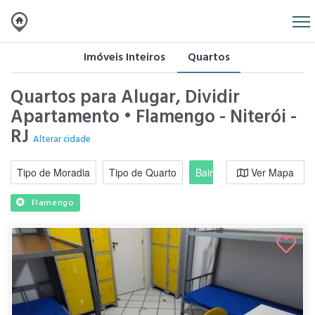
Imóveis Inteiros
Quartos
Quartos para Alugar, Dividir
Apartamento • Flamengo - Niterói -
RJ
Alterar cidade
Tipo de Moradia
Tipo de Quarto
Bairro / Região
Ver Mapa
Moradi
Flamengo