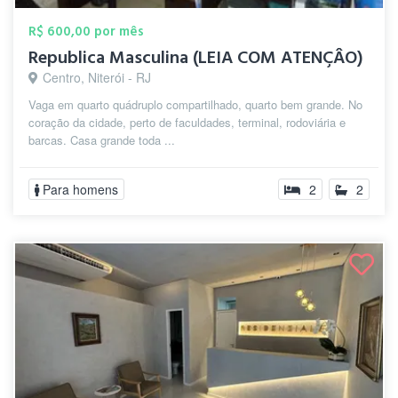
R$ 600,00 por mês
Republica Masculina (LEIA COM ATENÇÂO)
Centro, Niterói - RJ
Vaga em quarto quádruplo compartilhado, quarto bem grande. No
coração da cidade, perto de faculdades, terminal, rodoviária e
barcas. Casa grande toda ...
Para homens
2
2