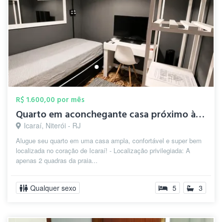
R$ 1.600,00 por mês
Quarto em aconchegante casa próximo à pr...
Icaraí, Niterói - RJ
Alugue seu quarto em uma casa ampla, confortável e super bem
localizada no coração de Icaraí! - Localização privilegiada: A
apenas 2 quadras da praia...
Qualquer sexo
5
3