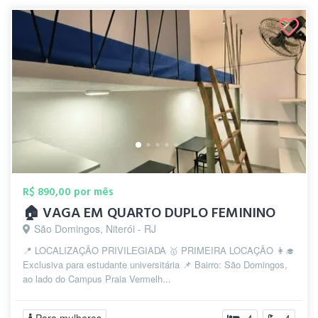
R$ 890,00 por mês
🏠 VAGA EM QUARTO DUPLO FEMININO
São Domingos, Niterói - RJ
📍 LOCALIZAÇÃO PRIVILEGIADA 🥇 PRIMEIRA LOCAÇÃO 👩‍🎓
Exclusiva para estudante universitária 📌 Bairro: São Domingos,
ao lado do Campus Praia Vermelh...