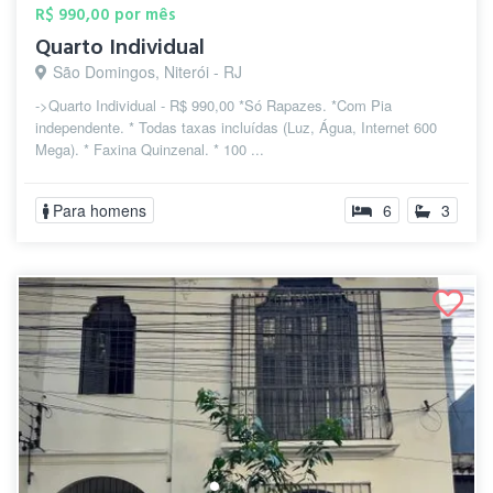
R$ 990,00 por mês
Quarto Individual
São Domingos, Niterói - RJ
->Quarto Individual - R$ 990,00 *Só Rapazes. *Com Pia
independente. * Todas taxas incluídas (Luz, Água, Internet 600
Mega). * Faxina Quinzenal. * 100 ...
Para homens
6
3