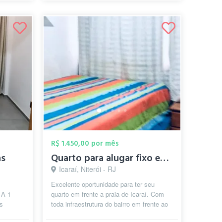
R$ 1.450,00 por mês
as
Quarto para alugar fixo em frente Praia ...
Icaraí, Niterói - RJ
Excelente oportunidade para ter seu
 A 1
quarto em frente a praia de Icaraí. Com
as
toda infraestrutura do bairro em frente ao
ntônio
prédio transporte público para ...