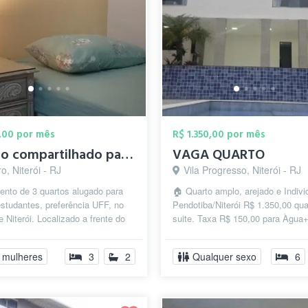
,00 por mês
R$ 1.350,00 por mês
Quarto compartilhado para moças estudant...
VAGA QUARTO
o, Niterói - RJ
Vila Progresso, Niterói - RJ
ento de 3 quartos alugado para
🏠 Quarto amplo, arejado e Indiv
studantes, preferência UFF, no
Pendotiba/Niterói R$ 1.350,00 qu
e Niterói. Localizado a frente do
suite. Taxa R$ 150,00 para Àgua
do Valonguinho/UFF. Anexo...
Internet+Gàs ​Sem depósito ...
 mulheres
3
2
Qualquer sexo
6