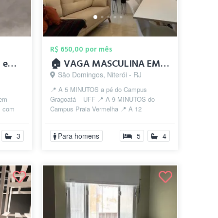
R$ 650,00 por mês
Alugo vaga para rapaz em apt.
🏠 VAGA MASCULINA EM REPÚBLICA – SÃO DOM...
São Domingos, Niterói - RJ
📍 A 5 MINUTOS a pé do Campus
 em
Gragoatá – UFF 📍 A 9 MINUTOS do
a, com
Campus Praia Vermelha 📍 A 12
s
MINUTOS do Valonguinho 📍 Região
contemplada pelo Aluguel...
3
Para homens
5
4