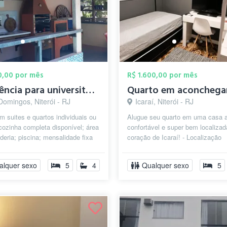
50,00 por mês
R$ 1.600,00 por mês
Residência para universitários em Nitero...
Domingos, Niterói - RJ
Icaraí, Niterói - RJ
 suites e quartos individuais ou
Alugue seu quarto em uma casa 
cozinha completa disponível; área
confortável e super bem localizad
deria; piscina; mensalidade fixa
coração de Icaraí! - Localização
 as tarifas, serv...
privilegiada: A apenas 2 quadras 
praia...
alquer sexo
5
4
Qualquer sexo
5