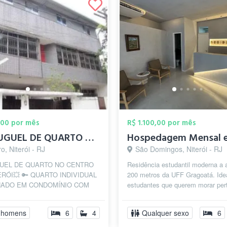
,00 por mês
R$ 1.100,00 por mês
💥ALUGUEL DE QUARTO NO CENTRO DE NITERÓI...
o, Niterói - RJ
São Domingos, Niterói - RJ
UEL DE QUARTO NO CENTRO
Residência estudantil moderna a
ERÓI💥 🔑 QUARTO INDIVIDUAL
200 metros da UFF Gragoatá. Ide
HADO EM CONDOMÍNIO COM
estudantes que querem morar per
NÇA 24H🔑 A Casa possui
universidade com custo fixo e sem
o, geladeira, f...
 homens
6
4
Qualquer sexo
6