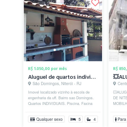
R$ 1.050,00 por mês
R$ 850
Aluguel de quartos individuais em republ...
São Domingos, Niterói - RJ
Centr
Imovel localizado vizinho à escola de
💥ALUG
engenharia da uff. Bairro sao Domingos.
DE NIT
Quartos INDIVIDUAIS. Piscina. Faxina
MOBIL
semanal. Cozinha compartilhada....
SEGURA
mobiliári
Qualquer sexo
5
4
Para