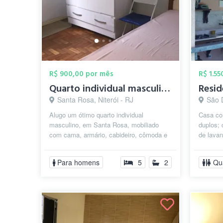
R$ 900,00 por mês
R$ 1.5
Quarto individual masculino em Santa Ros...
Santa Rosa, Niterói - RJ
São 
Alugo um ótimo quarto individual
Casa com
masculino, em Santa Rosa, mobiliado
duplos; 
com cama, armário, cabideiro, cômoda e
de lavan
mesa completa de estudo. O local possui
incluindo
um...
Para homens
5
2
Qu