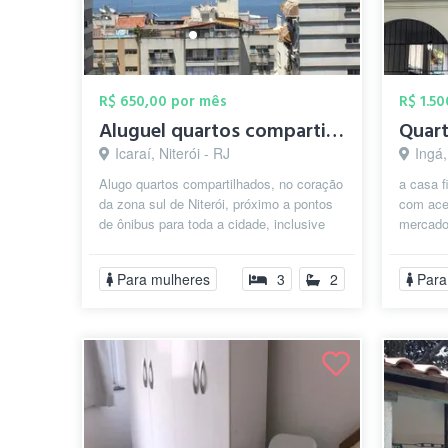
R$ 650,00 por mês
R$ 1.5
Aluguel quartos compartilhados
Icaraí, Niterói - RJ
Ingá,
Alugo quartos compartilhados, no coração
a casa f
da zona sul de Niterói, próximo a pontos
com ace
de ônibus para toda a cidade, inclusive
mercado
Rio de Janeiro, 2 quadras da...
Para mulheres
3
2
Para