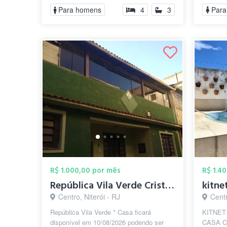
Para homens
4
3
Para
R$ 1.000,00 por mês
R$ 1.4
República Vila Verde Cristina
Centro, Niterói - RJ
Centr
República Vila Verde * Casa ficará
KITNET
disponível em 10/08/2026 podendo ser
CASA C