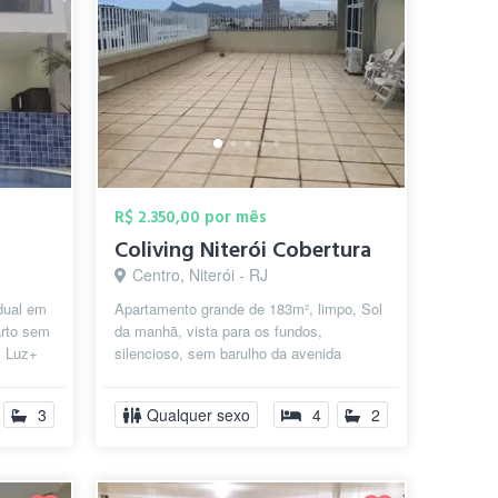
R$ 2.350,00 por mês
Coliving Niterói Cobertura
Centro, Niterói - RJ
idual em
Apartamento grande de 183m², limpo, Sol
arto sem
da manhã, vista para os fundos,
+ Luz+
silencioso, sem barulho da avenida
principal. Dois quartos podem ser
alugados...
3
Qualquer sexo
4
2