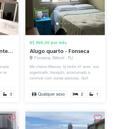
R$ 900,00 por mês
Quarto em aconchegante casa próximo à pr...
Alugo quarto - Fonseca
Fonseca, Niterói - RJ
ampla,
Me chamo Marcos, hj tenho 47 anos, sou
a no
organizado, tranquilo, acostumado a
conviver com outras pessoas, fácil
da
convívio, bom papo e tranquilo. O local ...
3
Qualquer sexo
2
1