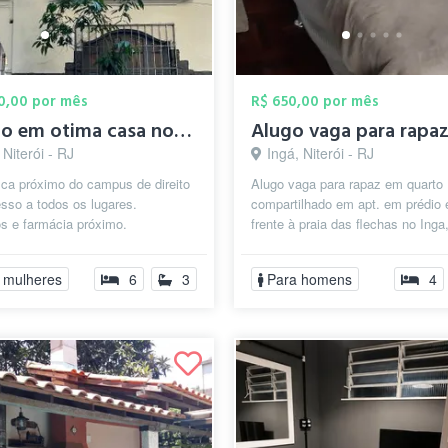
00,00 por mês
R$ 650,00 por mês
Quarto em otima casa no inga.
 Niterói - RJ
Ingá, Niterói - RJ
ica próximo do campus de direito
Alugo vaga para rapaz em quarto
sso a todos os lugares.
compartilhado em apt. em prédio
s e farmácia próximo.
frente à praia das flechas no Ing
direito a cozinha completa, conta
inclusa...
 mulheres
6
3
Para homens
4