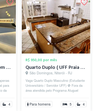
R$ 950,00 por mês
Hospedagem Mensal em Quarto Individual –...
Quarto Duplo ( UFF Praia Vermelha)
São Domingos, Niterói - RJ
 apenas
Vaga Quarto Duplo Masculino (Estudante
al para
Universitário / Servidor UFF) 🚫 Fora da
to da
área atendida pelo Programa Aluguel
 ...
Universitário de Niterói ## ...
4
Para homens
5
4