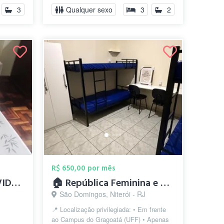
3
Qualquer sexo
3
2
R$ 650,00 por mês
ALUGO QUARTO INDIVIDUAL MASCULINO SOMENT...
🏠 República Feminina e Masculina. CASAS...
São Domingos, Niterói - RJ
📍 Localização privilegiada: • Em frente
ao Campus do Gragoatá (UFF) • Apenas