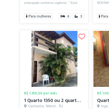
antecipado conforme urgência. * Está
NOVINH
incluso no preço do aluguel: Internet, IP...
(indivi
INDIVI
Para mulheres
6
3
Para
R$ 1.350,00 por mês
R$ 1.0
1 Quarto 1350 ou 2 quartos: 1000/800
Cachoeira, Niterói - RJ
Ingá,