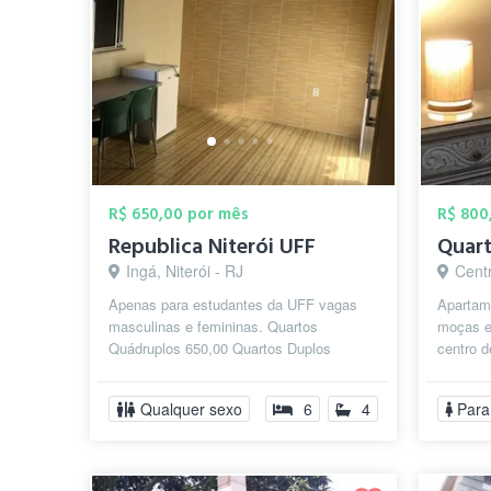
R$ 650,00 por mês
R$ 800
Republica Niterói UFF
Ingá, Niterói - RJ
Centr
Apenas para estudantes da UFF vagas
Apartam
masculinas e femininas. Quartos
moças e
Quádruplos 650,00 Quartos Duplos
centro d
850,00 Tudo incluso. Sem Caução. Só
Campus 
Pagar e Morar...
Qualquer sexo
6
4
Para