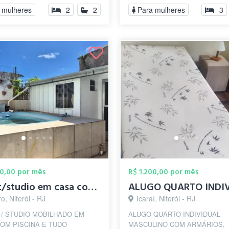
Pedr...
 mulheres
2
2
Para mulheres
3
00,00 por mês
R$ 1.200,00 por mês
kitnet/studio em casa com piscina
o, Niterói - RJ
Icaraí, Niterói - RJ
 / STUDIO MOBILHADO EM
ALUGO QUARTO INDIVIDUAL
OM PISCINA E TUDO
MASCULINO COM ARMÁRIOS,