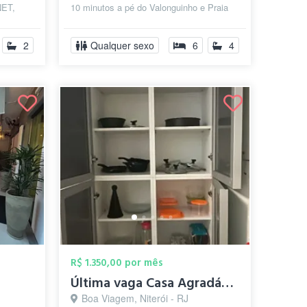
ET,
10 minutos a pé do Valonguinho e Praia
ADORES,
Vermelha. 💰 Valores dos quart...
A DE
2
Qualquer sexo
6
4
R$ 1.350,00 por mês
Última vaga Casa Agradável, tudo novo e ...
Boa Viagem, Niterói - RJ