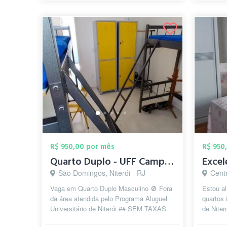
R$ 950,00 por mês
R$ 950
Quarto Duplo - UFF Campus Praia Vermelha
São Domingos, Niterói - RJ
Centr
Vaga em Quarto Duplo Masculino 🚫 Fora
Estou a
da área atendida pelo Programa Aluguel
quartos 
Universitário de Niterói ## SEM TAXAS
de Niter
EXTRAS ## 🆓INCLUSO: *IPTU *...
calmo. O