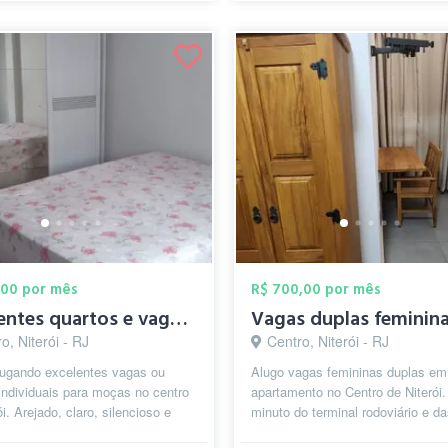
,00 por mês
R$ 700,00 por mês
Excelentes quartos e vagas para moças -P...
Vagas duplas feminin
o, Niterói - RJ
Centro, Niterói - RJ
lugando excelentes vagas ou
Alugo vagas femininas duplas em
individuais para moças no centro
apartamento no Centro de Niterói.
ói. Arejado, claro, silencioso e
minuto do terminal rodoviário e d
 apartamento fica próximo...
barcas, a 5 minutos do Hospital A