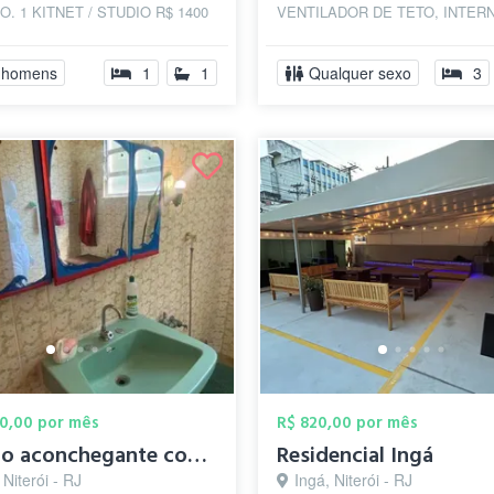
O. 1 KITNET / STUDIO R$ 1400
VENTILADOR DE TETO, INTERN
dual) 🔑ALUGUEL DE QUARTO
AGUA, LUZ, PORTARIA, ELEV
DUAL NO CENTRO DE NI...
BANHEIRO, COZINHA, MAQUIN
 homens
1
1
Qualquer sexo
3
LAVAR, NA...
00,00 por mês
R$ 820,00 por mês
Quarto aconchegante com cama de solteiro
Residencial Ingá
 Niterói - RJ
Ingá, Niterói - RJ