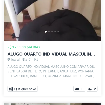
R$ 1.200,00 por mês
ALUGO QUARTO INDIVIDUAL MASCULINO SOMENT...
Icaraí, Niterói - RJ
ALUGO QUARTO INDIVIDUAL MASCULINO COM ARMÁRIOS,
VENTILADOR DE TETO, INTERNET, AGUA, LUZ, PORTARIA,
ELEVADORES, BANHEIRO, COZINHA, MAQUINA DE LAVAR,
NA...
Qualquer sexo
3
2