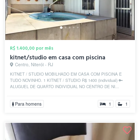
R$ 1.400,00 por mês
kitnet/studio em casa com piscina
Centro, Niterói - RJ
KITNET / STUDIO MOBILHADO EM CASA COM PISCINA E
TUDO NOVINHO. 1 KITNET / STUDIO R$ 1400 (individual) 🔑
ALUGUEL DE QUARTO INDIVIDUAL NO CENTRO DE NI...
Para homens
1
1