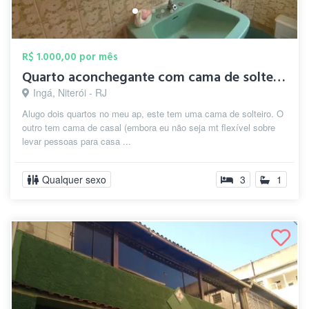
R$ 1.000,00 por mês
Quarto aconchegante com cama de solteiro
Ingá, Niterói - RJ
Alugo dois quartos no meu ap, este tem uma cama de solteiro. O
outro tem cama de casal (embora eu não seja mt flexível sobre
levar pessoas para casa ...
Qualquer sexo
3
1