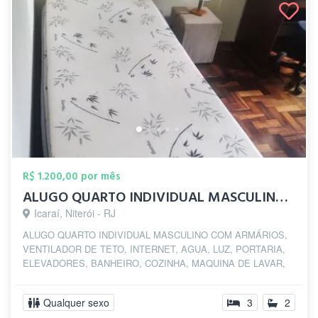
R$ 1.200,00 por mês
ALUGO QUARTO INDIVIDUAL MASCULINO SOMENT...
Icaraí, Niterói - RJ
ALUGO QUARTO INDIVIDUAL MASCULINO COM ARMÁRIOS,
VENTILADOR DE TETO, INTERNET, AGUA, LUZ, PORTARIA,
ELEVADORES, BANHEIRO, COZINHA, MAQUINA DE LAVAR,
NA...
Qualquer sexo
3
2