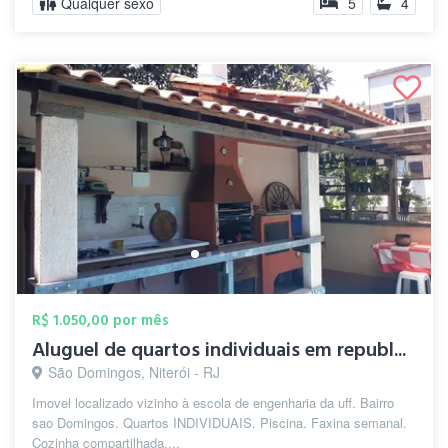
Qualquer sexo
5
4
R$ 1.050,00 por mês
Aluguel de quartos individuais em republ...
São Domingos, Niterói - RJ
Imovel localizado vizinho à escola de engenharia da uff. Bairro
sao Domingos. Quartos INDIVIDUAIS. Piscina. Faxina semanal.
Cozinha compartilhada....