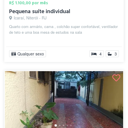
R$ 1.100,00 por mês
Pequena suíte individual
Icaraí, Niterói - RJ
Quarto com armário, cama , colchão super confortável, ventilador
de teto e uma boa mesa de estudos na sala
Qualquer sexo
4
3