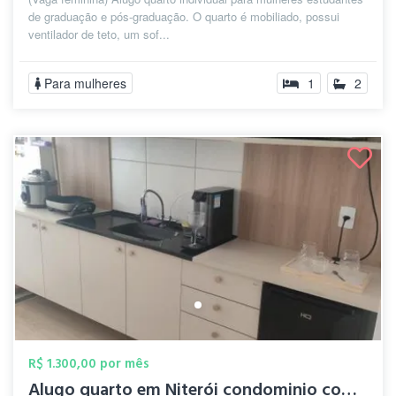
de graduação e pós-graduação. O quarto é mobiliado, possui
ventilador de teto, um sof...
Para mulheres
1
2
R$ 1.300,00 por mês
Alugo quarto em Niterói condominio compl...