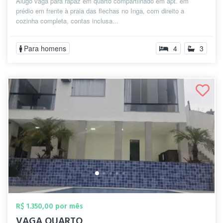
Alugo vaga para rapaz em quarto compartilhado em apt. em
prédio em frente à praia das flechas no Inga, com direito a
cozinha completa, contas inclusa...
Para homens
4
3
R$ 1.350,00 por mês
VAGA QUARTO