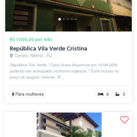
R$ 1.000,00 por mês
República Vila Verde Cristina
Centro, Niterói - RJ
República Vila Verde * Casa ficará disponível em 10/08/2026
podendo ser antecipado conforme urgência. * Está incluso no
preço do aluguel: Internet, IP...
Para mulheres
6
3