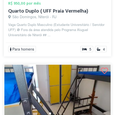
R$ 950,00 por mês
Quarto Duplo ( UFF Praia Vermelha)
São Domingos, Niterói - RJ
Vaga Quarto Duplo Masculino (Estudante Universitário / Servidor
UFF) 🚫 Fora da área atendida pelo Programa Aluguel
Universitário de Niterói ## ...
Para homens
5
4