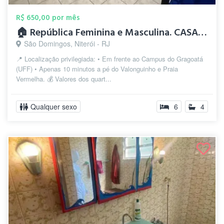
R$ 650,00 por mês
🏠 República Feminina e Masculina. CASAS...
São Domingos, Niterói - RJ
📍 Localização privilegiada: • Em frente ao Campus do Gragoatá
(UFF) • Apenas 10 minutos a pé do Valonguinho e Praia
Vermelha. 💰 Valores dos quart...
Qualquer sexo
6
4