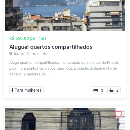
R$ 650,00 por mês
Aluguel quartos compartilhados
Icaraí, Niterói - RJ
Alugo quartos compartilhados, no coração da zona sul de Niterói,
próximo a pontos de ônibus para toda a cidade, inclusive Rio de
Janeiro, 2 quadras da...
Para mulheres
3
2