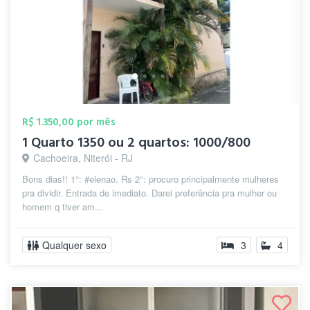
R$ 1.350,00 por mês
1 Quarto 1350 ou 2 quartos: 1000/800
Cachoeira, Niterói - RJ
Bons dias!! 1°: #elenao. Rs 2°: procuro principalmente mulheres
pra dividir. Entrada de imediato. Darei preferência pra mulher ou
homem q tiver am...
Qualquer sexo
3
4