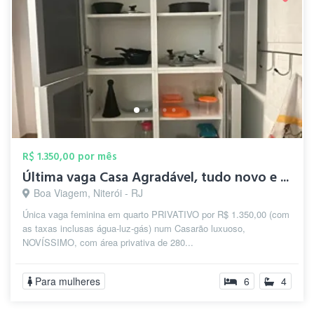
R$ 1.350,00 por mês
Última vaga Casa Agradável, tudo novo e ...
Boa Viagem, Niterói - RJ
Única vaga feminina em quarto PRIVATIVO por R$ 1.350,00 (com
as taxas inclusas água-luz-gás) num Casarão luxuoso,
NOVÍSSIMO, com área privativa de 280...
Para mulheres
6
4