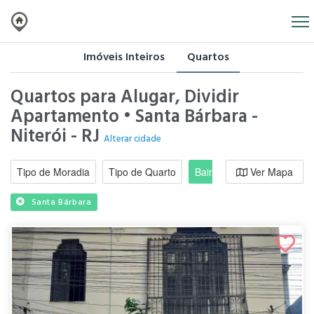
Imóveis Inteiros
Quartos
Quartos para Alugar, Dividir
Apartamento • Santa Bárbara -
Niterói - RJ
Alterar cidade
Tipo de Moradia
Tipo de Quarto
Bairro / Região
Ver Mapa
Moradi
Santa Bárbara