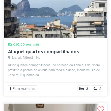
R$ 650,00 por mês
Aluguel quartos compartilhados
Icaraí, Niterói - RJ
Alugo quartos compartilhados, no coração da zona sul de Niterói,
próximo a pontos de ônibus para toda a cidade, inclusive Rio de
Janeiro, 2 quadras da...
Para mulheres
3
2