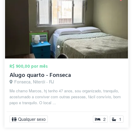
R$ 900,00 por mês
Alugo quarto - Fonseca
Fonseca, Niterói - RJ
Me chamo Marcos, hj tenho 47 anos, sou organizado, tranquilo,
acostumado a conviver com outras pessoas, fácil convívio, bom
papo e tranquilo. O local ...
Qualquer sexo
2
1