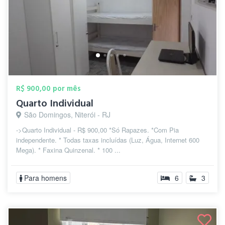
R$ 900,00 por mês
Quarto Individual
São Domingos, Niterói - RJ
->Quarto Individual - R$ 900,00 *Só Rapazes. *Com Pia
independente. * Todas taxas incluídas (Luz, Água, Internet 600
Mega). * Faxina Quinzenal. * 100 ...
Para homens
6
3