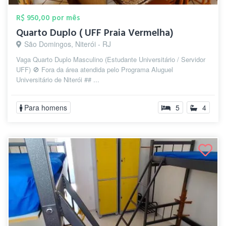
R$ 950,00 por mês
Quarto Duplo ( UFF Praia Vermelha)
São Domingos, Niterói - RJ
Vaga Quarto Duplo Masculino (Estudante Universitário / Servidor
UFF) 🚫 Fora da área atendida pelo Programa Aluguel
Universitário de Niterói ## ...
Para homens
5
4