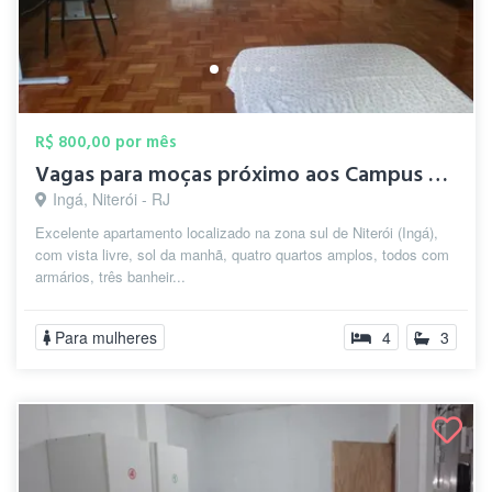
R$ 800,00 por mês
Vagas para moças próximo aos Campus UFF
Ingá, Niterói - RJ
Excelente apartamento localizado na zona sul de Niterói (Ingá),
com vista livre, sol da manhã, quatro quartos amplos, todos com
armários, três banheir...
Para mulheres
4
3