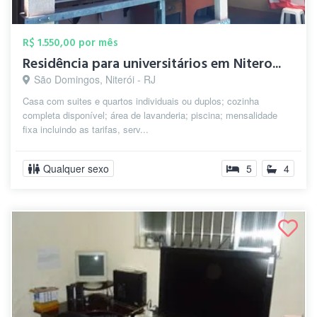
R$ 1.550,00 por mês
Residência para universitários em Nitero...
São Domingos, Niterói - RJ
Casa com suites e quartos individuais ou duplos; cozinha
completa disponível; área de lavanderia; piscina; mensalidade
fixa incluindo as tarifas, serv...
Qualquer sexo
5
4