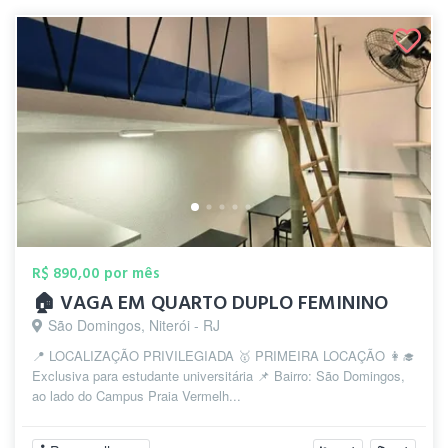
R$ 890,00 por mês
🏠 VAGA EM QUARTO DUPLO FEMININO
São Domingos, Niterói - RJ
📍 LOCALIZAÇÃO PRIVILEGIADA 🥇 PRIMEIRA LOCAÇÃO 👩‍🎓
Exclusiva para estudante universitária 📌 Bairro: São Domingos,
ao lado do Campus Praia Vermelh...