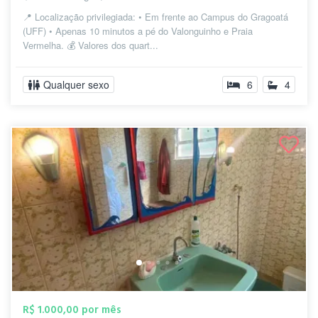
📍 Localização privilegiada: • Em frente ao Campus do Gragoatá
(UFF) • Apenas 10 minutos a pé do Valonguinho e Praia
Vermelha. 💰 Valores dos quart...
Qualquer sexo
6
4
R$ 1.000,00 por mês