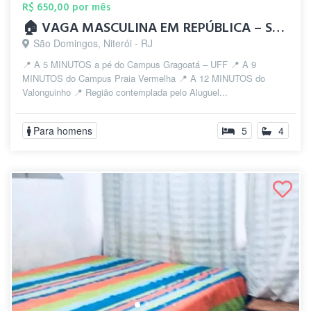
R$ 650,00 por mês
🏠 VAGA MASCULINA EM REPÚBLICA – SÃO DOM...
São Domingos, Niterói - RJ
📍 A 5 MINUTOS a pé do Campus Gragoatá – UFF 📍 A 9
MINUTOS do Campus Praia Vermelha 📍 A 12 MINUTOS do
Valonguinho 📍 Região contemplada pelo Aluguel...
Para homens
5
4