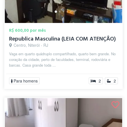
R$ 600,00 por mês
Republica Masculina (LEIA COM ATENÇÂO)
Centro, Niterói - RJ
Vaga em quarto quádruplo compartilhado, quarto bem grande. No
coração da cidade, perto de faculdades, terminal, rodoviária e
barcas. Casa grande toda ...
Para homens
2
2