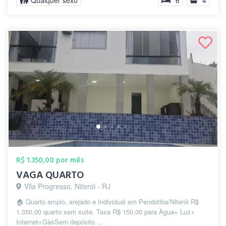
Qualquer sexo
6
4
R$ 1.350,00 por mês
VAGA QUARTO
Vila Progresso, Niterói - RJ
🏠 Quarto amplo, arejado e Individual em Pendotiba/Niterói R$
1.350,00 quarto sem suite. Taxa R$ 150,00 para Àgua+ Luz+
Internet+Gàs ​Sem depósito ...