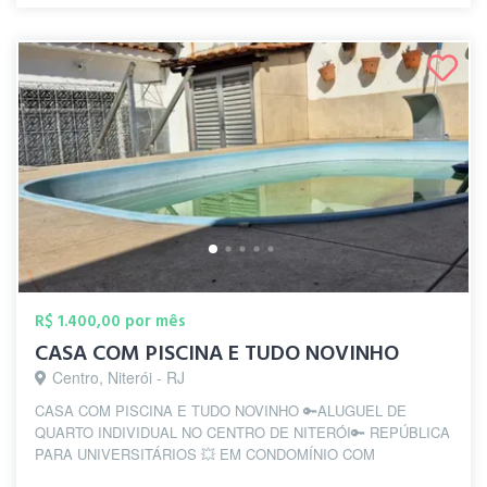
R$ 1.400,00 por mês
CASA COM PISCINA E TUDO NOVINHO
Centro, Niterói - RJ
CASA COM PISCINA E TUDO NOVINHO 🔑ALUGUEL DE
QUARTO INDIVIDUAL NO CENTRO DE NITERÓI🔑 REPÚBLICA
PARA UNIVERSITÁRIOS 💥 EM CONDOMÍNIO COM
SEGURANÇA...