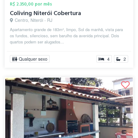
R$ 2.350,00 por mês
Coliving Niterói Cobertura
Centro, Niterói - RJ
Apartamento grande de 183m², limpo, Sol da manhã, vista para
os fundos, silencioso, sem barulho da avenida principal. Dois
quartos podem ser alugados...
Qualquer sexo
4
2