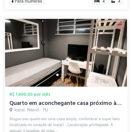
Para mulheres
4
4
R$ 1.600,00 por mês
Quarto em aconchegante casa próximo à pr...
Icaraí, Niterói - RJ
Alugue seu quarto em uma casa ampla, confortável e super bem
localizada no coração de Icaraí! - Localização privilegiada: A
apenas 2 quadras da praia...