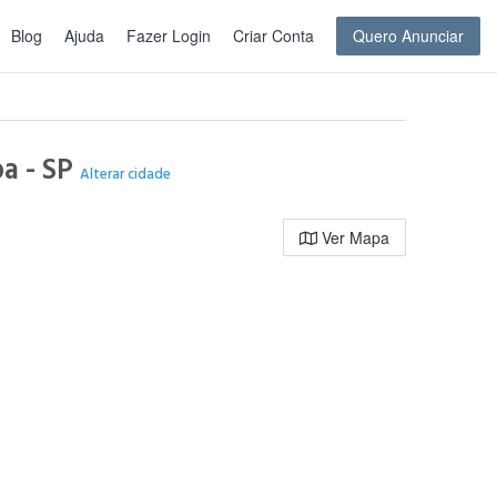
Blog
Ajuda
Fazer Login
Criar Conta
Quero Anunciar
ba - SP
Alterar cidade
Ver Mapa