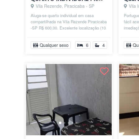
Vila Rezende, Piracicaba - SP
Vila 
Aluga-se quarto individual em casa
Portugu
compartilhada na Vila Rezende Piracicaba
fácil ac
-SP R$ 600,00. Excelente localização (10
imediaç
min a pé do shopping e UNICAMP -...
farmacia
Qualquer sexo
6
4
Qu