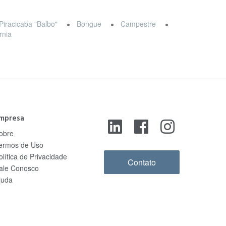
Piracicaba "Balbo"
Bongue
Campestre
rnia
mpresa
obre
ermos de Uso
olítica de Privacidade
Contato
ale Conosco
juda