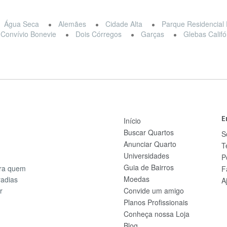
Água Seca
Alemães
Cidade Alta
Parque Residencial 
Convívio Bonevie
Dois Córregos
Garças
Glebas Califó
E
Início
Buscar Quartos
S
Anunciar Quarto
T
Universidades
P
Guia de Bairros
ara quem
F
Moedas
radias
A
r
Convide um amigo
Planos Profissionais
Conheça nossa Loja
Blog