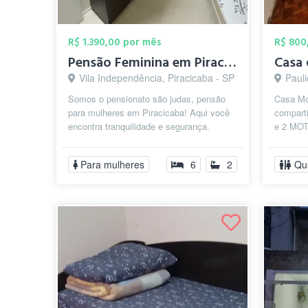
R$ 1.390,00 por mês
R$ 800
Pensão Feminina em Piracicaba
Casa 
Vila Independência, Piracicaba - SP
Pauli
Somos o pensionato são judas, pensão
Casa Mob
para mulheres em Piracicaba! Aqui você
compar
encontra tranquilidade e segurança.
e 2 MOT
Trabalhamos com quartos individuais e ...
VARAL 
BANHEI
Para mulheres
6
2
Qu