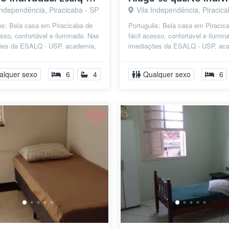
Independência, Piracicaba - SP
Vila Independência, Piracica
es: Bela casa em Piracicaba de
Português: Bela casa em Piracic
esso, confortável e iluminada. Nas
fácil acesso, confortável e ilumin
ões da ESALQ - USP, academia,
imediações da ESALQ - USP, ac
s, bancos, padarias e r...
farmacias, bancos, padarias e r...
alquer sexo
6
4
Qualquer sexo
6