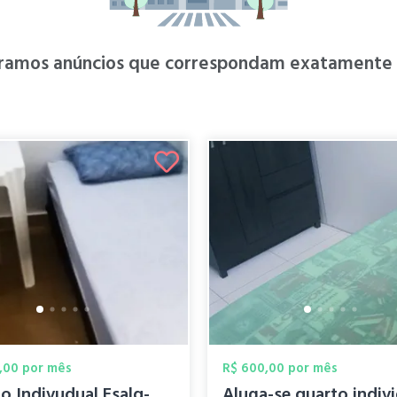
ramos anúncios que correspondam exatamente à
,00 por mês
R$ 600,00 por mês
Quarto Indivudual Esalq-Usp Piracicaba