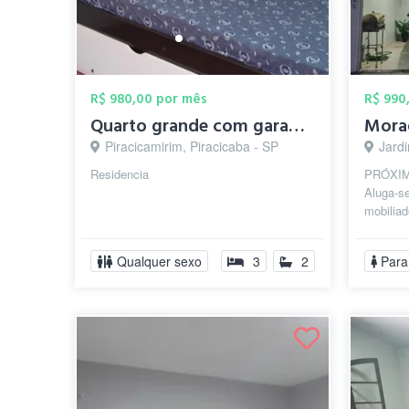
R$ 980,00 por mês
R$ 990
Quarto grande com garagem
Piracicamirim, Piracicaba - SP
Jardi
Residencia
PRÓXI
Aluga-s
mobiliad
próximo
Odontolo
Qualquer sexo
3
2
Para