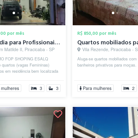
,00 por mês
R$ 850,00 por mês
Moradia para Profissionais e Estudantes ...
m Matilde II, Piracicaba - SP
Vila Rezende, Piracicaba - 
MO FOP SHOPING ESALQ
Aluga-se quartos mobiliados com
e quartos (vagas Femininas)
banheiros privativos para moças.
os em residência bem localizada
 ao Shopping, Faculdade
gia e Esa...
 mulheres
3
3
Para mulheres
2