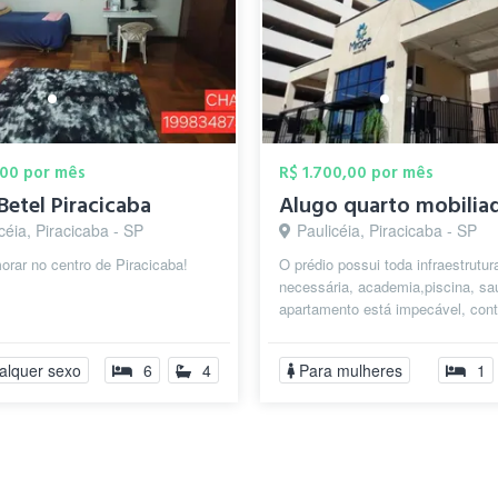
,00 por mês
R$ 1.700,00 por mês
Betel Piracicaba
céia, Piracicaba - SP
Paulicéia, Piracicaba - SP
rar no centro de Piracicaba!
O prédio possui toda infraestrutur
necessária, academia,piscina, sa
apartamento está impecável, con
todas as mobílias, limpas e novas
alquer sexo
6
4
Para mulheres
1