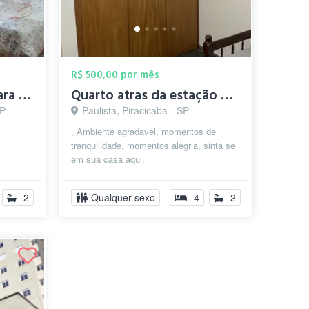
R$ 500,00 por mês
Quartos mobiliados para moças com banhei...
Quarto atras da estação da Paulista (Cen...
SP
Paulista, Piracicaba - SP
, Ambiente agradavel, momentos de
tranquilidade, momentos alegria, sinta se
em sua casa aqui.
2
Qualquer sexo
4
2