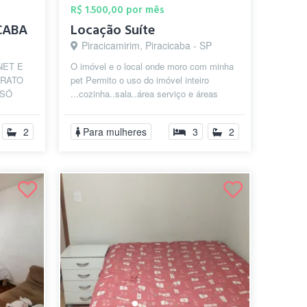
R$ 1.500,00 por mês
CABA
Locação Suíte
Piracicamirim, Piracicaba - SP
NET E
O imóvel e o local onde moro com minha
TRATO
pet Permito o uso do imóvel inteiro
 SÓ
...cozinha..sala..área serviço e áreas
M
comuns. A suite ainda vou mobiliar ...
IENTE
2
Para mulheres
3
2