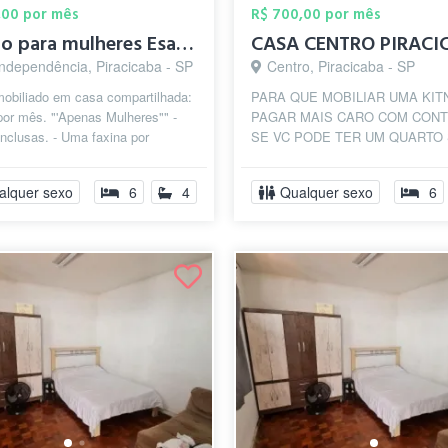
,00 por mês
R$ 700,00 por mês
Quarto para mulheres Esalq Piracicaba
CASA CENTRO PIRACI
Independência, Piracicaba - SP
Centro, Piracicaba - SP
mobiliado em casa compartilhada:
PARA QUE MOBILIAR UMA KIT
or mês. "'Apenas Mulheres"" -
PAGAR MAIS CARO COM CON
nclusas. - Uma faxina por
SE VC PODE TER UM QUARTO
nclusa. - Casa em excelente lo...
PARA VOCÊ POR MENOS E SE
CONTRATO!? R$ 700,00 ✅ AMB
alquer sexo
6
4
Qualquer sexo
6
FA...