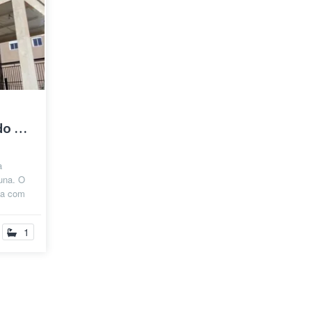
Alugo quarto mobiliado em ambiente famil...
a
una. O
ta com
, po...
1