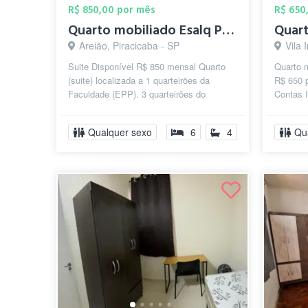
R$ 850,00 por mês
R$ 650
Quarto mobiliado Esalq Piracicaba
Areião, Piracicaba - SP
Vila 
Suite Disponível R$ 850 mensal Quarto
Quarto 
(suite) localizada a 1 quarteirões da
R$ 650 p
Faculdade (EPP). 3 quarteirões do
Contas I
shopping. 850,00 mês contas inclusas ...
semana i
Qualquer sexo
6
4
Qu