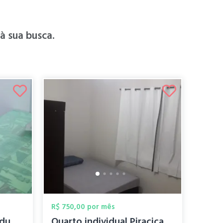
 sua busca.
R$ 750,00 por mês
Aluga-se quarto individual Esalq Piracic...
Quarto individual Piracicaba Esalq