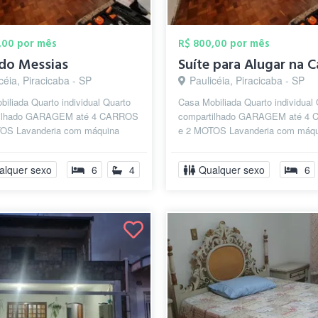
,00 por mês
R$ 800,00 por mês
do Messias
céia, Piracicaba - SP
Paulicéia, Piracicaba - SP
iliada Quarto individual Quarto
Casa Mobiliada Quarto individual
tilhado GARAGEM até 4 CARROS
compartilhado GARAGEM até 4
OS Lavanderia com máquina
e 2 MOTOS Lavanderia com máqu
ao sol E SOMBRA 4
VARAL ao sol E SOMBRA 4
ROS...
BANHEIROS...
alquer sexo
6
4
Qualquer sexo
6