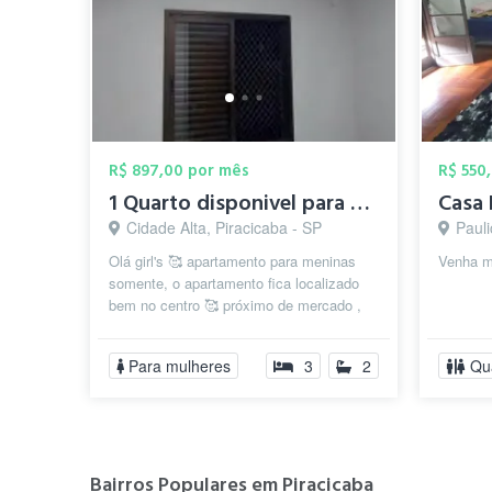
R$ 897,00 por mês
R$ 550
1 Quarto disponivel para MENINA✨
Casa 
Cidade Alta, Piracicaba - SP
Pauli
Olá girl's 🥰 apartamento para meninas
Venha mo
somente, o apartamento fica localizado
bem no centro 🥰 próximo de mercado ,
farmácias , lojas , rodoviária , t...
Para mulheres
3
2
Qu
Bairros Populares em Piracicaba