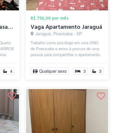
R$ 750,00 por mês
Suíte para Alugar na Casa do Messias
Vaga Apartamento Jaraguá
Jaraguá, Piracicaba - SP
 Quarto
Trabalho como psicólogo em uma ONG
 CARROS
de Piracicaba e estou à procura de uma
ina
pessoa para compartilhar o apartamento.
Tenho preferência por uma pessoa qu...
4
Qualquer sexo
3
3