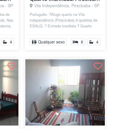
ba - SP
Vila Independência, Piracicaba - SP
aba de
Português: ?Alugo quarto na Vila
ada. Nas
independência (Piracicaba) 6 quadras da
ademia,
ESALQ. ? Entrada imediata ? Quarto
disponível individual para Homem ou
Mulhe...
4
Qualquer sexo
6
4