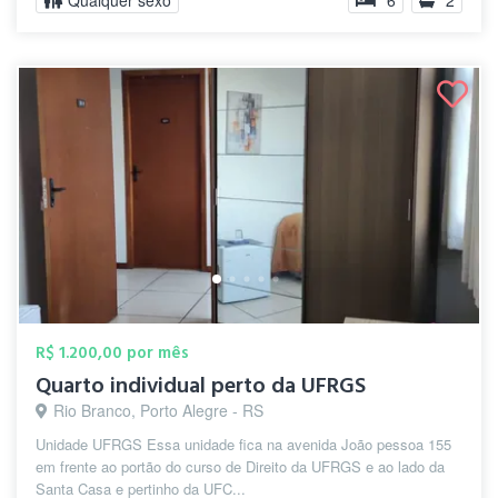
Qualquer sexo
6
2
R$ 1.200,00 por mês
Quarto individual perto da UFRGS
Rio Branco, Porto Alegre - RS
Unidade UFRGS Essa unidade fica na avenida João pessoa 155
em frente ao portão do curso de Direito da UFRGS e ao lado da
Santa Casa e pertinho da UFC...