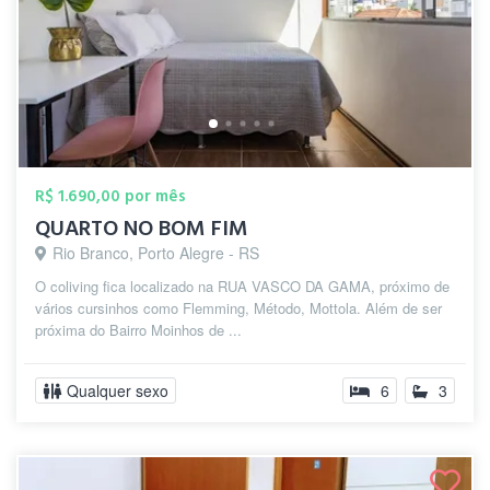
R$ 1.690,00 por mês
QUARTO NO BOM FIM
Rio Branco, Porto Alegre - RS
O coliving fica localizado na RUA VASCO DA GAMA, próximo de
vários cursinhos como Flemming, Método, Mottola. Além de ser
próxima do Bairro Moinhos de ...
Qualquer sexo
6
3