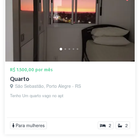
R$ 1.500,00 por mês
Quarto
São Sebastião, Porto Alegre - RS
Tenho Um quarto vago no apt
Para mulheres
2
2