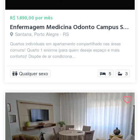
R$ 1.890,00 por mês
Enfermagem Medicina Odonto Campus Saúde
Santana, Porto Alegre - RS
Quartos individuais em apartamento compartilhado nas áreas
comuns! Quarto 1 enorme (para quem deseje espaço e mais
conforto)! Dispõe de ar condiciona...
Qualquer sexo
5
3