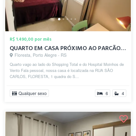
R$ 1.490,00 por mês
QUARTO EM CASA PRÓXIMO AO PARCÃO / MOINH...
Floresta, Porto Alegre - RS
Quarto vago ao lado do Shopping Total e do Hospital Moinhos de
Vento Fala pessoal, nossa casa é localizada na RUA SÃO
CARLOS, FLORESTA, 1 quadra do S...
Qualquer sexo
6
4