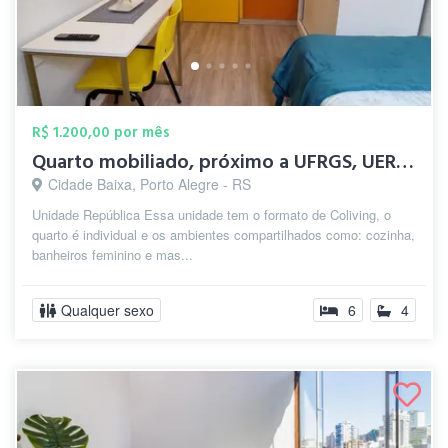
R$ 1.200,00 por mês
Quarto mobiliado, próximo a UFRGS, UERGS...
Cidade Baixa, Porto Alegre - RS
Unidade República Essa unidade tem o formato de Coliving, o
quarto é individual e os ambientes compartilhados como: cozinha,
banheiros feminino e mas...
Qualquer sexo
6
4