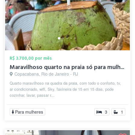
R$ 3.700,00 por mês
Maravilhoso quarto na praia só para mulh...
Copacabana, Rio de Janeiro - RJ
Quarto maravilhoso na quadra da praia, com todo o conforto, tv,
ar condicionado, wifi, Sky, faxineira de 15 em 15 dias, pode
cozinhar, lavar, passar r...
Para mulheres
3
1