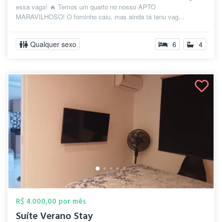
essa vaga! 🔥 Temos um quarto no nosso APTO
MARAVILHOSO! O forninho caiu, mas ainda tá tenu vag...
Qualquer sexo
6
4
R$ 4.000,00 por mês
Suíte Verano Stay