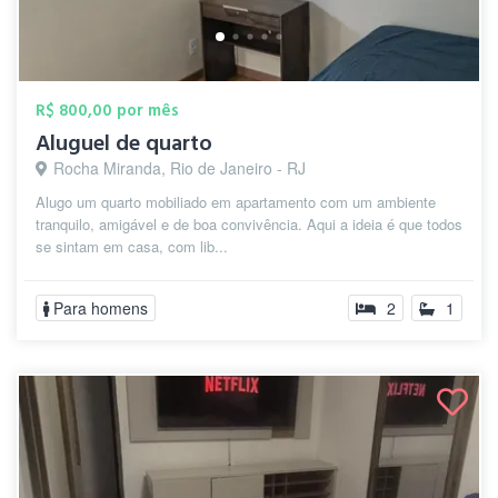
R$ 800,00 por mês
Aluguel de quarto
Rocha Miranda, Rio de Janeiro - RJ
Alugo um quarto mobiliado em apartamento com um ambiente
tranquilo, amigável e de boa convivência. Aqui a ideia é que todos
se sintam em casa, com lib...
Para homens
2
1