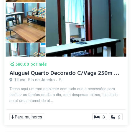
R$ 580,00 por mês
Aluguel Quarto Decorado C/Vaga 250m Metr...
Tijuca, Rio de Janeiro - RJ
Tenho aqui um raro ambiente com tudo que é necessário para
facilitar as tarefas do dia a dia, sem despesas extras, incluindo-
se aí uma internet de al...
Para mulheres
3
2