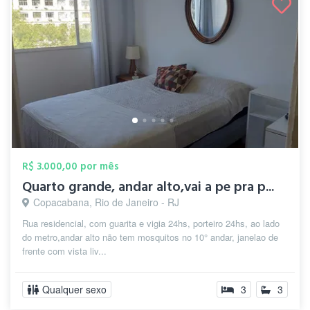
R$ 3.000,00 por mês
Quarto grande, andar alto,vai a pe pra p...
Copacabana, Rio de Janeiro - RJ
Rua residencial, com guarita e vigia 24hs, porteiro 24hs, ao lado
do metro,andar alto não tem mosquitos no 10° andar, janelao de
frente com vista liv...
Qualquer sexo
3
3