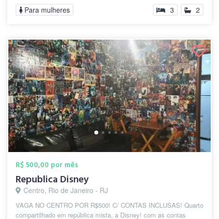
Para mulheres
3
2
R$ 500,00 por mês
Republica Disney
Centro, Rio de Janeiro - RJ
VAGA NO CENTRO POR R$500! C/ CONTAS INCLUSAS! Quarto
compartilhado em república mista, a Disney! com as contas