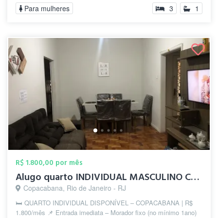
Para mulheres
3
1
R$ 1.800,00 por mês
Alugo quarto INDIVIDUAL MASCULINO COPACA...
Copacabana, Rio de Janeiro - RJ
🛏️ QUARTO INDIVIDUAL DISPONÍVEL – COPACABANA | R$
1.800/mês 📌 Entrada imediata – Morador fixo (no mínimo 1ano)