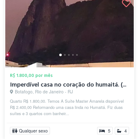
R$ 1.800,00 por mês
Imperdível casa no coração do humaitá. (...
Botafogo, Rio de Janeiro - RJ
Quarto R$ 1.800,00. Temos A Suíte Master Amarela disponível
R$ 2.400,00 Reformando uma casa linda no Humaitá. Fiz duas
suítes e 3 quartos com banheir...
Qualquer sexo
5
4