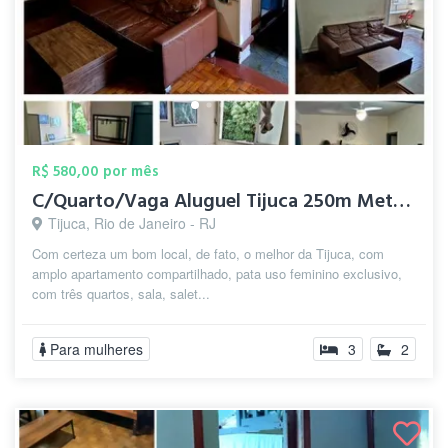
R$ 580,00 por mês
C/Quarto/Vaga Aluguel Tijuca 250m Metrô ...
Tijuca, Rio de Janeiro - RJ
Com certeza um bom local, de fato, o melhor da Tijuca, com
amplo apartamento compartilhado, pata uso feminino exclusivo,
com três quartos, sala, salet...
Para mulheres
3
2