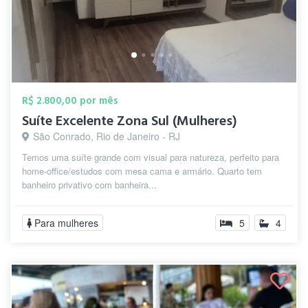
R$ 2.800,00 por mês
Suíte Excelente Zona Sul (Mulheres)
São Conrado, Rio de Janeiro - RJ
Temos uma suíte grande com visual para natureza, perfeito para
home-office/estudos com mesa cama e armário. Quarto tem
banheiro privativo com banheira...
Para mulheres
5
4