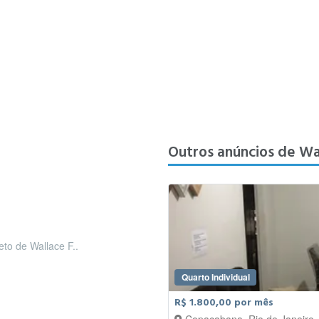
Outros anúncios de Wal
eto de Wallace F..
Quarto Individual
R$ 1.800,00 por mês