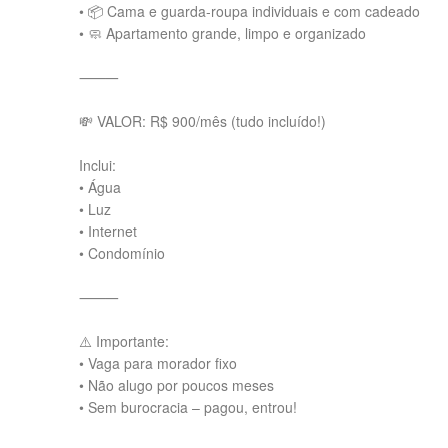
• 📦 Cama e guarda-roupa individuais e com cadeado
• 🧼 Apartamento grande, limpo e organizado
⸻
💸 VALOR: R$ 900/mês (tudo incluído!)
Inclui:
• Água
• Luz
• Internet
• Condomínio
⸻
⚠️ Importante:
• Vaga para morador fixo
• Não alugo por poucos meses
• Sem burocracia – pagou, entrou!