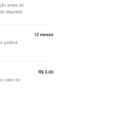
ção antes do
 do depósito
12 meses
io poderá
e
R$ 0,00
no valor do