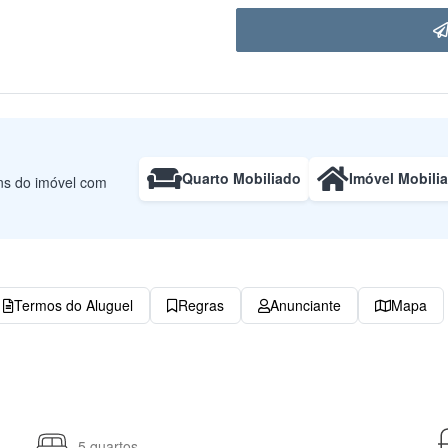
Quarto Mobiliado
Imóvel Mobili
uns do imóvel com
Termos do Aluguel
Regras
Anunciante
Mapa
5 quartos