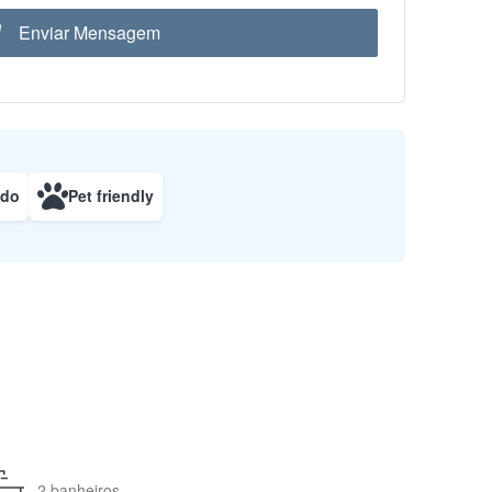
Enviar Mensagem
ado
Pet friendly
2 banheiros