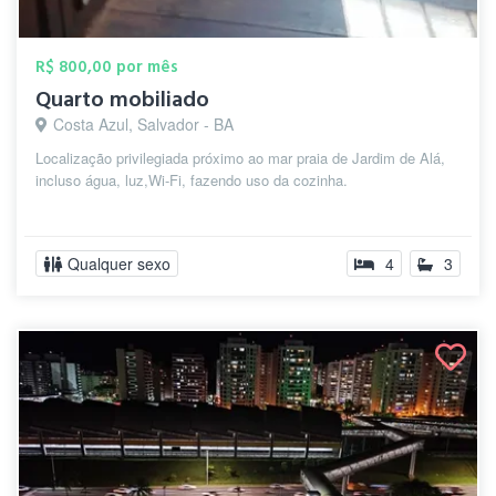
R$ 800,00 por mês
Quarto mobiliado
Costa Azul, Salvador - BA
Localização privilegiada próximo ao mar praia de Jardim de Alá,
incluso água, luz,Wi-Fi, fazendo uso da cozinha.
Qualquer sexo
4
3