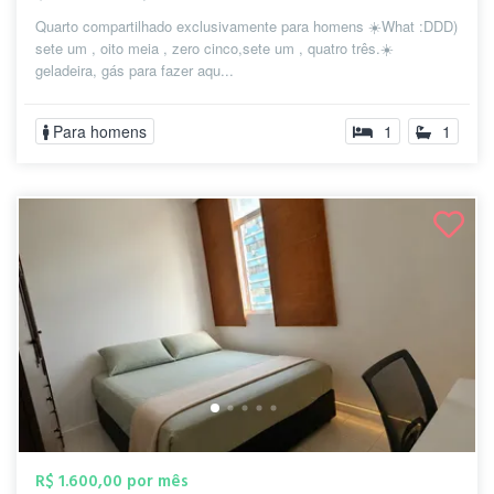
Quarto compartilhado exclusivamente para homens ☀️What :DDD)
sete um , oito meia , zero cinco,sete um , quatro três.☀️
geladeira, gás para fazer aqu...
Para homens
1
1
R$ 1.600,00 por mês