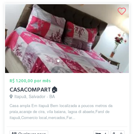
R$ 1.200,00 por mês
CASACOMPART🏠
Itapuã, Salvador - BA
Casa ampla Em itapuâ Bem localizada a poucos metros da
praia,acaraje de cira, vila baiana, lagoa di abaete,Farol de
itapuã,Comercio local,mercados,Far...