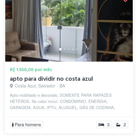
R$ 1.500,00 por mês
apto para dividir no costa azul
Costa Azul, Salvador - BA
Apto mobiliado e decorado, SOMENTE PARA RAPAZES
HETEROS. No valor incluí: CONDOMINIO, ENERGIA,
GARAGEM, AGUA, IPTU, ALUGUEL, GÁS DE COZINHA,
ROUPAS DE...
Para homens
3
2