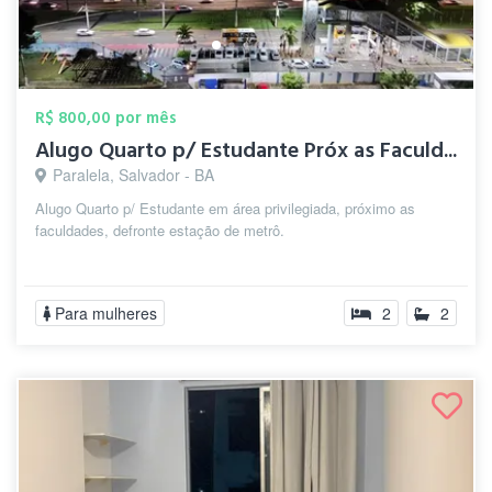
R$ 800,00 por mês
Alugo Quarto p/ Estudante Próx as Faculd...
Paralela, Salvador - BA
Alugo Quarto p/ Estudante em área privilegiada, próximo as
faculdades, defronte estação de metrô.
Para mulheres
2
2