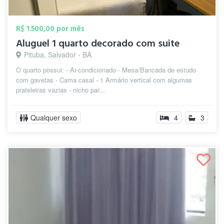
R$ 1.500,00 por mês
Aluguel 1 quarto decorado com suite
Pituba, Salvador - BA
O quarto possui: - Ar-condicionado - Mesa/Bancada de estudo
com gavetas - Cama casal - 1 Armário vertical com algumas
prateleiras vazias - nicho par...
Qualquer sexo
4
3