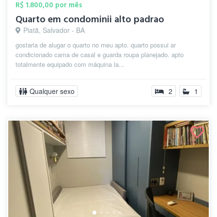
R$ 1.800,00 por mês
Quarto em condominii alto padrao
Piatã, Salvador - BA
gostaria de alugar o quarto no meu apto. quarto possui ar
condicionado cama de casal e guarda roupa planejado. apto
totalmente equipado com máquina la...
Qualquer sexo
2
1