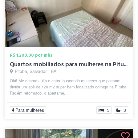
R$ 1.200,00 por mês
Quartos mobiliados para mulheres na Pitu...
Pituba, Salvador - BA
Olá! Me chamo Júlia e estou buscando mulheres que possam
dividir um apê de 120 m2 super bem localizado comigo na Pituba.
Recém reformado, o apartame...
Para mulheres
3
3