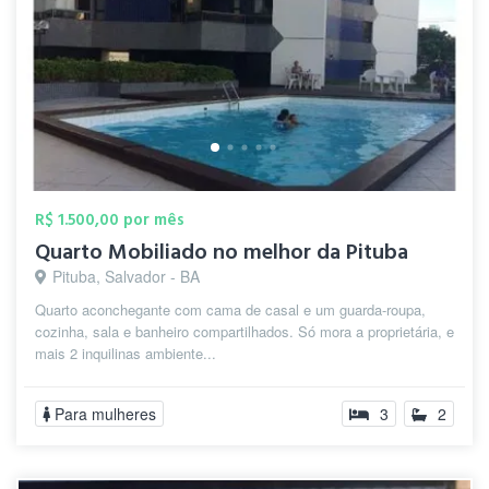
R$ 1.500,00 por mês
Quarto Mobiliado no melhor da Pituba
Pituba, Salvador - BA
Quarto aconchegante com cama de casal e um guarda-roupa,
cozinha, sala e banheiro compartilhados. Só mora a proprietária, e
mais 2 inquilinas ambiente...
Para mulheres
3
2