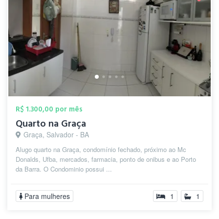
R$ 1.300,00 por mês
Quarto na Graça
Graça, Salvador - BA
Alugo quarto na Graça, condomínio fechado, próximo ao Mc
Donalds, Ufba, mercados, farmacia, ponto de onibus e ao Porto
da Barra. O Condominio possui ...
Para mulheres
1
1