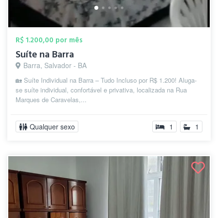
R$ 1.200,00 por mês
Suíte na Barra
Barra, Salvador - BA
🏡 Suíte Individual na Barra – Tudo Incluso por R$ 1.200! Aluga-
se suíte individual, confortável e privativa, localizada na Rua
Marques de Caravelas,...
Qualquer sexo
1
1