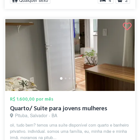
Qualquer sexo
4
2
R$ 1.600,00 por mês
Quarto/ Suite para jovens mulheres
Pituba, Salvador - BA
oii, tudo bem? temos uma suíte disponível com quarto e banheiro
privativo. individual. somos uma família, eu, minha mãe e minha
irmã. moramos na pitub...