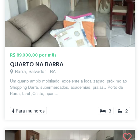
R$ 89.000,00 por mês
QUARTO NA BARRA
Barra, Salvador - BA
Um quarto amplo mobiliado, excelente a localização, próximo ao
Shopping Barra, supermercados, academias, praias.. Porto da
Barra, farol ,Cristo, apart...
Para mulheres
3
2