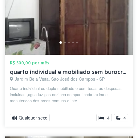
R$ 500,00 por mês
quarto individual e mobiliado sem burocr...
Jardim Bela Vista, São José dos Campos - SP
Quarto individual ou duplo mobiliado e com todas as despesas
incluidas ,agua luz gas cozinha compartilhada faxina e
manutencao das areas comuns e inte...
Qualquer sexo
4
4