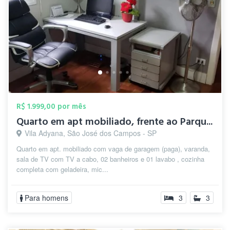
R$ 1.999,00 por mês
Quarto em apt mobiliado, frente ao Parqu...
Vila Adyana, São José dos Campos - SP
Quarto em apt. mobiliado com vaga de garagem (paga), varanda,
sala de TV com TV a cabo, 02 banheiros e 01 lavabo , cozinha
completa com geladeira, mic...
Para homens
3
3