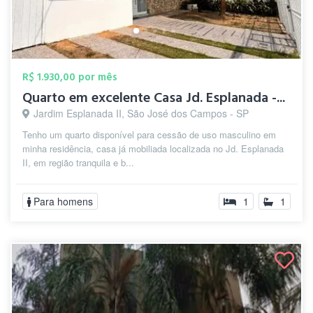
R$ 1.930,00 por mês
Quarto em excelente Casa Jd. Esplanada -...
Jardim Esplanada II, São José dos Campos - SP
Tenho um quarto disponível para cessão de uso masculino em
minha residência, casa já mobiliada localizada no Jd. Esplanada
II, em região tranquila e b...
Para homens
1
1