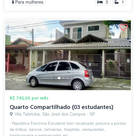
Para mulheres
3
1
R$ 745,00 por mês
Quarto Compartilhado (03 estudantes)
Vila Tatetuba, São José dos Campos - SP
- República Feminina Estudantil bem localizada! próxima a pontos
de ônibus, bancos, farmácias, hospitais, restaurantes,
hamburgueria,supermercados etc...