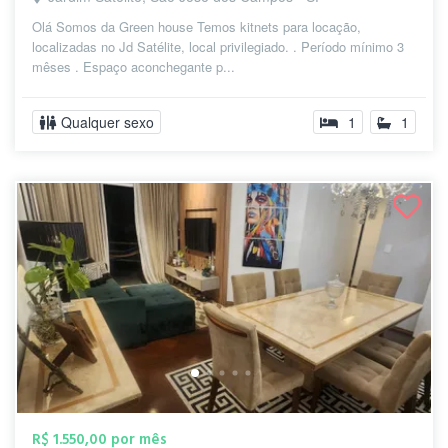
Olá Somos da Green house Temos kitnets para locação,
localizadas no Jd Satélite, local privilegiado. . Período mínimo 3
mêses . Espaço aconchegante p...
Qualquer sexo
1
1
R$ 1.550,00 por mês