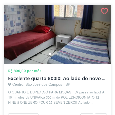
R$ 800,00 por mês
Excelente quarto 800!0! Ao lado do novo ...
Centro, São José dos Campos - SP
O QUARTO É DUPLO ,SÓ PARA MOÇAS ! LV passa ao lado! A
10 minutos da UNIVAP,a 300 m do POLIEDRO!CONTATO:12
NINE 8 ONE ZERO FOUR 25 SEVEN ZERO!! Ao lado...