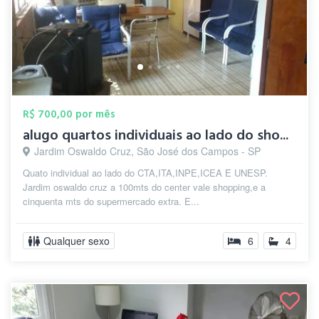
R$ 700,00 por mês
alugo quartos individuais ao lado do sho...
Jardim Oswaldo Cruz, São José dos Campos - SP
Quato individual ao lado do CTA,ITA,INPE,ICEA E UNESP.
Jardim oswaldo cruz a 100mts do center vale shopping,e a
cinquenta mts do supermercado extra. E...
Qualquer sexo
6
4