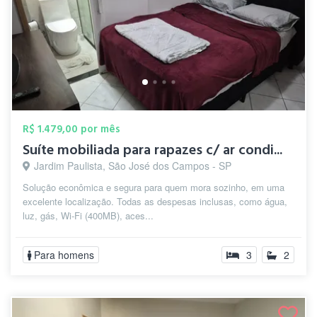
R$ 1.479,00 por mês
Suíte mobiliada para rapazes c/ ar condi...
Jardim Paulista, São José dos Campos - SP
Solução econômica e segura para quem mora sozinho, em uma
excelente localização. Todas as despesas inclusas, como água,
luz, gás, Wi-Fi (400MB), aces...
Para homens
3
2