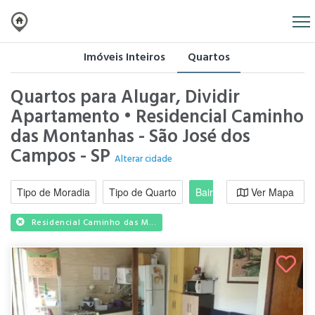
Imóveis Inteiros
Quartos
Quartos para Alugar, Dividir
Apartamento • Residencial Caminho
das Montanhas - São José dos
Campos - SP
Alterar cidade
Tipo de Moradia
Tipo de Quarto
Bairro / Região
Ver Mapa
Moradi
Residencial Caminho das M...