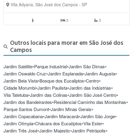
Vila Adyana, São José dos Campos - SP
3
3
Outros locais para morar em São José dos
Campos
•
•
•
Jardim Satélite
Parque Industrial
Jardim São Dimas
•
•
•
Jardim Oswaldo Cruz
Jardim Esplanada
Jardim Augusta
•
•
•
Jardim Bela Vista
Bosque dos Eucaliptos
Centro
•
•
•
Cidade Morumbi
Jardim Paulista
Jardim das Indústrias
•
•
•
Vila Tatetuba
Jardim das Colinas
Jardim São José Centro
•
•
Jardim dos Bandeirantes
Residencial Caminho das Montanhas
•
•
Parque Santos Dumont
Jardim Minas Gerais
•
•
•
Jardim Copacabana
Jardim Maracanã
Jardim São Jorge
•
•
•
Jardim Olímpia
Chácara dos Eucalíptos
Vila Ester
•
•
•
Jardim Três José
Jardim Majestic
Jardim Petrópolis