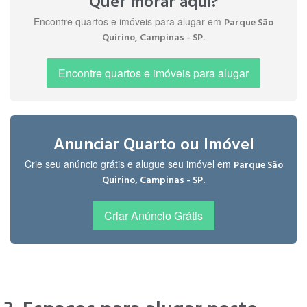
Quer morar aqui?
públicos, ciclovia,
S.
Encontre quartos e imóveis para alugar em
Parque São
mercados de
há 4 anos
.
Quirino, Campinas - SP
qualidade e bom
preço, acesso fácil
a 28 linhas de
Encontre quartos e imóveis para alugar
ónibus. "
Anunciar Quarto ou Imóvel
Crie seu anúncio grátis e alugue seu imóvel em
Parque São
.
Quirino, Campinas - SP
Criar Anúncio Grátis