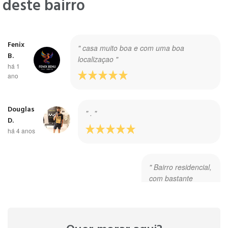
deste bairro
Fenix
" casa muito boa e com uma boa
B.
localizaçao "
há 1
ano
Douglas
" . "
D.
há 4 anos
" Bairro residencial,
com bastante
iluminação noturna,
patrulha da Polícia
Militar diariamente,
bosques, parques
Gustavogarottiscandiuzzi