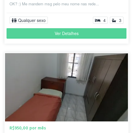
OK? :) Me mandem msg pelo meu nome nas rede...
Qualquer sexo
4
3
Ver Detalhes
R$950,00 por mês