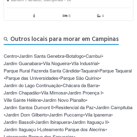
6
4
Outros locais para morar em Campinas
•
•
•
•
Centro
Jardim Santa Genebra
Botafogo
Cambuí
•
•
•
Jardim Guanabara
Vila Nogueira
Vila Industrial
•
•
Parque Rural Fazenda Santa Cândida
Taquaral
Parque Taquaral
•
•
•
Parque das Universidades
Parque São Quirino
•
•
Jardim do Lago Continuação
Chácara da Barra
•
•
•
Jardim Chapadão
Vila Mimosa
Jardim Proença I
•
•
Ville Sainte Hélène
Jardim Novo Planalto
•
•
Jardim Santos Dumont II
Residencial da Paz
Jardim Campituba
•
•
•
•
Jardim Dom Gilberto
Jardim Puccamp
Vila Ipanema
•
•
•
Jardim Bassoli
Jardim Ibirapuera
Jardim Itaguaçu II
•
•
Jardim Itaguaçu I
Loteamento Parque dos Alecrins
•
Loteamento Parque das Sapucaias