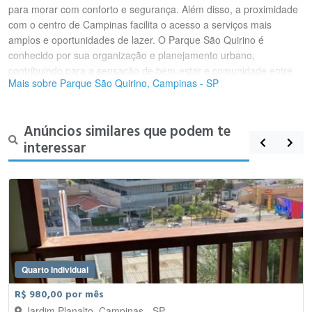
para morar com conforto e segurança. Além disso, a proximidade
com o centro de Campinas facilita o acesso a serviços mais
amplos e oportunidades de lazer. O Parque São Quirino é
conhecido por sua organização e planejamento urbano,
contribuindo para a sensação de bem-estar e comunidade entre
Mais sobre Parque São Quirino, Campinas - SP
os moradores.
Anúncios similares que podem te
interessar
Quarto Individual
R$ 980,00 por mês
Jardim Planalto, Campinas - SP