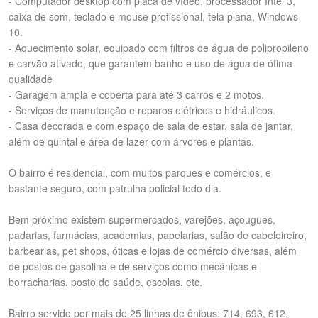
- Computador desktop com placa de vídeo, processador Intel 3,
caixa de som, teclado e mouse profissional, tela plana, Windows
10.
- Aquecimento solar, equipado com filtros de água de polipropileno
e carvão ativado, que garantem banho e uso de água de ótima
qualidade
- Garagem ampla e coberta para até 3 carros e 2 motos.
- Serviços de manutenção e reparos elétricos e hidráulicos.
- Casa decorada e com espaço de sala de estar, sala de jantar,
além de quintal e área de lazer com árvores e plantas.
O bairro é residencial, com muitos parques e comércios, e
bastante seguro, com patrulha policial todo dia.
Bem próximo existem supermercados, varejões, açougues,
padarias, farmácias, academias, papelarias, salão de cabeleireiro,
barbearias, pet shops, óticas e lojas de comércio diversas, além
de postos de gasolina e de serviços como mecânicas e
borracharias, posto de saúde, escolas, etc.
Bairro servido por mais de 25 linhas de ônibus: 714, 693, 612,