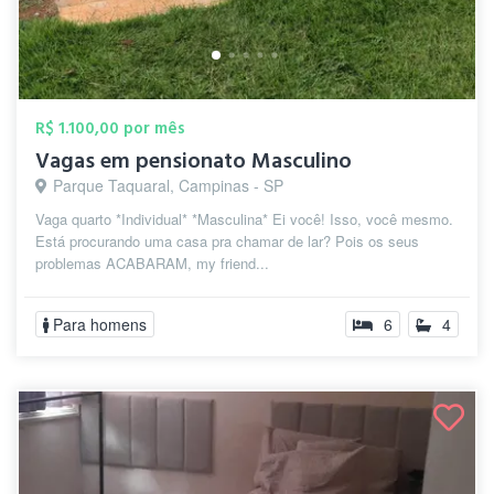
R$ 1.100,00 por mês
Vagas em pensionato Masculino
Parque Taquaral, Campinas - SP
Vaga quarto *Individual* *Masculina* Ei você! Isso, você mesmo.
Está procurando uma casa pra chamar de lar? Pois os seus
problemas ACABARAM, my friend...
Para homens
6
4