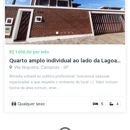
R$ 1.050,00 por mês
Quarto amplo individual ao lado da Lagoa...
Vila Nogueira, Campinas - SP
Moradia voltada ao público profissional: buscamos pessoas
organizadas e que respeite o ambiente do local =》Valor incluso:
faxina da área comum, ener...
Qualquer sexo
5
4