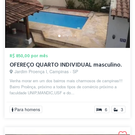
R$ 850,00 por mês
OFEREÇO QUARTO INDIVIDUAL masculino.
Jardim Proença I, Campinas - SP
Venha morar em um dos bairros mais charmosos de campinas!!!
Bairro Proênça, próximo a todos tipos de comércio próximo a
faculdade UNIP,MANDIC,USF e do...
Para homens
6
3