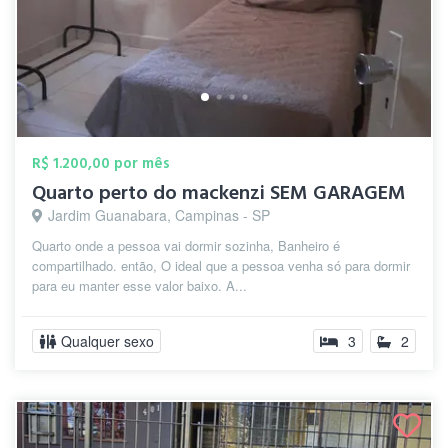
R$ 1.200,00 por mês
Quarto perto do mackenzi SEM GARAGEM
Jardim Guanabara, Campinas - SP
Quarto onde a pessoa vai dormir sozinha, Banheiro é
compartilhado. então, O ideal que a pessoa venha só para dormir
para eu manter esse valor baixo. A...
Qualquer sexo
3
2