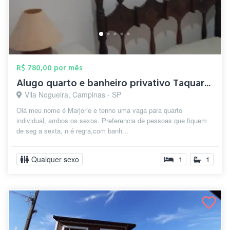
R$ 780,00 por mês
Alugo quarto e banheiro privativo Taquar...
Vila Nogueira, Campinas - SP
Olá meu nome é Marjorie e tenho uma vaga para quarto
individual, ambos os sexos. Preferencia de pessoas que fiquem
de seg a sexta, n é regra,com banh...
Qualquer sexo
1
1