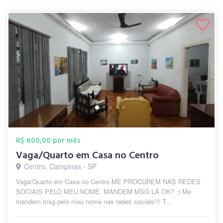
R$ 600,00 por mês
Vaga/Quarto em Casa no Centro
Centro, Campinas - SP
Vaga/Quarto em Casa no Centro ME PROCUREM NAS REDES
SOCIAIS PELO MEU NOME, MANDEM MSG LÁ OK? :) Me
mandem msg pelo meu nome nas redes sociais!!! T...