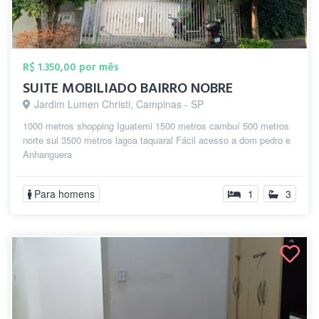
R$ 1.350,00 por mês
SUITE MOBILIADO BAIRRO NOBRE
Jardim Lumen Christi, Campinas - SP
1000 metros shopping Iguatemi 1500 metros cambuí 500 metros
norte sul 3500 metros lagoa taquaral Fácil acesso a dom pedro e
Anhanguera
Para homens
1
3