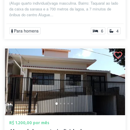
(Alugo quarto individual)vaga masculina. Bairro: Taquaral ao lado
da caixa da sanasa e a 700 metros da lagoa, a 7 minutos de
ônibus do centro Alugue...
Para homens
6
4
R$ 1.200,00 por mês