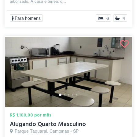
arborizado. A casa é térrea, q...
Para homens
6
4
R$ 1.100,00 por mês
Alugando Quarto Masculino
Parque Taquaral, Campinas - SP