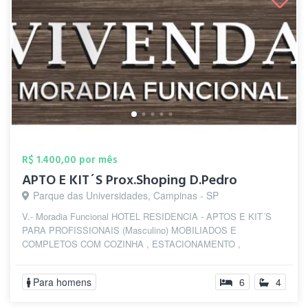
R$ 1.400,00 por mês
APTO E KIT´S Prox.Shoping D.Pedro
Parque das Universidades, Campinas - SP
V.- Moradia Funcional HOTEL RESIDENCIA - APTOS E KIT´S
PARA PROFISSIONAIS (Masculino) MOBILIADOS E
COMPLETOS COM COZINHA , ESTACIONAMENTO ,
INTERNET ...
Para homens
6
4