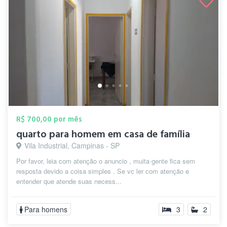
R$ 700,00 por mês
quarto para homem em casa de família
Vila Industrial, Campinas - SP
Por favor, leia com atenção o anuncio , muita gente fica sem
resposta devido a coisa simples . Se vc ler com atenção e
entender que atende suas necess...
Para homens
3
2