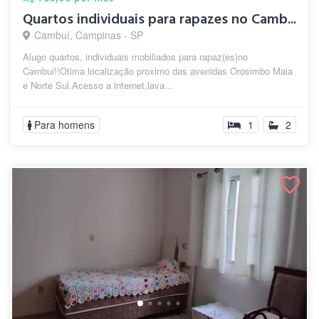
Quartos individuais para rapazes no Camb...
Cambuí, Campinas - SP
Alugo quartos, individuais mobiliados para rapaz(es)no
Cambui!!Otima localização proximo das avenidas Orosimbo Maia
e Norte Sul.Acesso a internet,lava...
Para homens
1
2