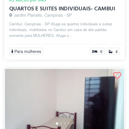
R$ 980,00 por mês
QUARTOS E SUITES INDIVIDUAIS- CAMBUI
Jardim Planalto, Campinas - SP
Cambuí, Campinas - SP Aluga se quartos individuais e suites
individuais, mobiliados no Cambuí em casa de alto padrão
somente para MULHERES, Aluga s...
Para mulheres
6
4