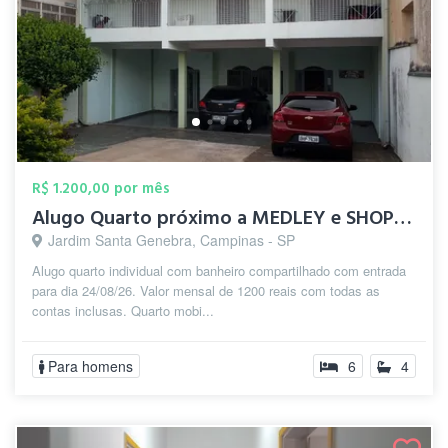
R$ 1.200,00 por mês
Alugo Quarto próximo a MEDLEY e SHOPPIN...
Jardim Santa Genebra, Campinas - SP
Alugo quarto individual com banheiro compartilhado com entrada
para dia 24/08/26. Valor mensal de 1200 reais com todas as
contas inclusas. Quarto mobi...
Para homens
6
4