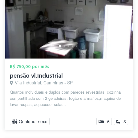
R$ 750,00 por mês
pensão vl.Industrial
Vila Industrial, Campinas - SP
Quartos individuais e duplos,com paredes revestidas, cozinha
compartilhada com 2 geladeiras, fogão e armários,maquina de
lavar roupas, aquecedor solar...
Qualquer sexo
6
3