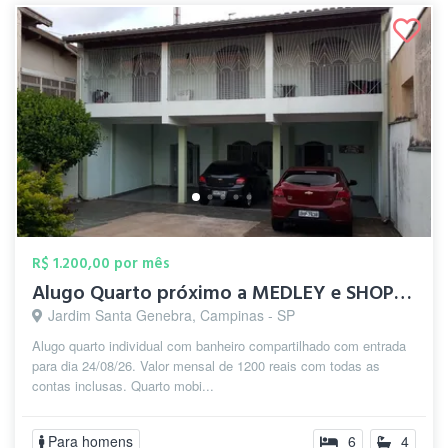
R$ 1.200,00 por mês
Alugo Quarto próximo a MEDLEY e SHOPPIN...
Jardim Santa Genebra, Campinas - SP
Alugo quarto individual com banheiro compartilhado com entrada
para dia 24/08/26. Valor mensal de 1200 reais com todas as
contas inclusas. Quarto mobi...
Para homens
6
4