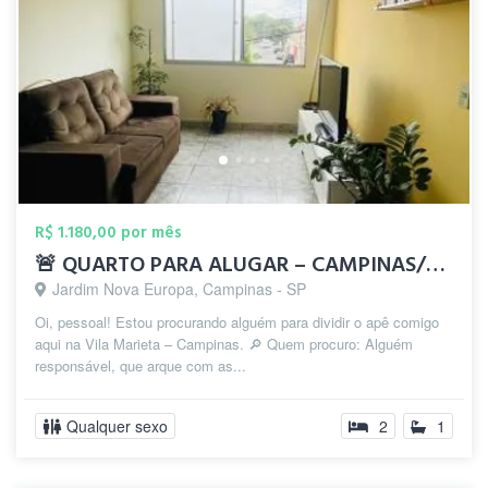
R$ 1.180,00 por mês
🚨 QUARTO PARA ALUGAR – CAMPINAS/SP (Vil...
Jardim Nova Europa, Campinas - SP
Oi, pessoal! Estou procurando alguém para dividir o apê comigo
aqui na Vila Marieta – Campinas. 🔎 Quem procuro: Alguém
responsável, que arque com as...
Qualquer sexo
2
1