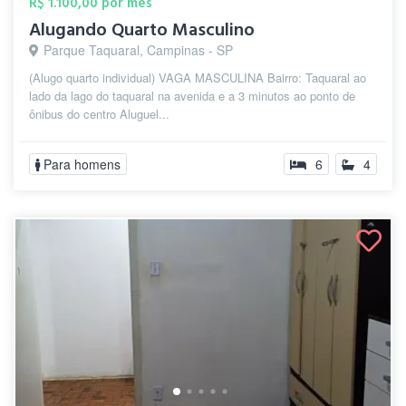
R$ 1.100,00 por mês
Alugando Quarto Masculino
Parque Taquaral, Campinas - SP
(Alugo quarto individual) VAGA MASCULINA Bairro: Taquaral ao
lado da lago do taquaral na avenida e a 3 minutos ao ponto de
ônibus do centro Aluguel...
Para homens
6
4