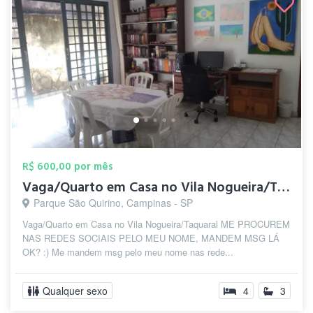
R$ 600,00 por mês
Vaga/Quarto em Casa no Vila Nogueira/Taq...
Parque São Quirino, Campinas - SP
Vaga/Quarto em Casa no Vila Nogueira/Taquaral ME PROCUREM
NAS REDES SOCIAIS PELO MEU NOME, MANDEM MSG LÁ
OK? :) Me mandem msg pelo meu nome nas rede...
Qualquer sexo
4
3