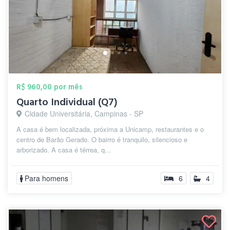
R$ 960,00 por mês
Quarto Individual (Q7)
Cidade Universitária, Campinas - SP
A casa é bem localizada, próxima a Unicamp, restaurantes e o
centro de Barão Gerado. O bairro é tranquilo, silencioso e
arborizado. A casa é térrea, q...
Para homens
6
4