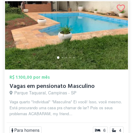
R$ 1.100,00 por mês
Vagas em pensionato Masculino
Parque Taquaral, Campinas - SP
Vaga quarto *Individual* *Masculina* Ei você! Isso, você mesmo.
Está procurando uma casa pra chamar de lar? Pois os seus
problemas ACABARAM, my friend...
Para homens
6
4