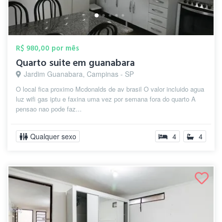
R$ 980,00 por mês
Quarto suite em guanabara
Jardim Guanabara, Campinas - SP
O local fica proximo Mcdonalds de av brasil O valor incluido agua
luz wifi gas iptu e faxina uma vez por semana fora do quarto A
pensao nao pode faz...
Qualquer sexo
4
4