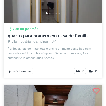
R$ 700,00 por mês
quarto para homem em casa de família
Vila Industrial, Campinas - SP
Por favor, leia com atenção o anuncio , muita gente fica sem
resposta devido a coisa simples . Se vc ler com atenção e
entender que atende suas necess...
Para homens
3
2