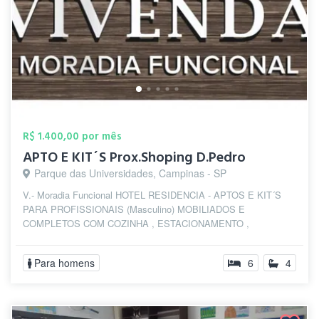
R$ 1.400,00 por mês
APTO E KIT´S Prox.Shoping D.Pedro
Parque das Universidades, Campinas - SP
V.- Moradia Funcional HOTEL RESIDENCIA - APTOS E KIT´S
PARA PROFISSIONAIS (Masculino) MOBILIADOS E
COMPLETOS COM COZINHA , ESTACIONAMENTO ,
INTERNET ...
Para homens
6
4