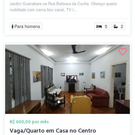
Jardim Guanabara na Rua Barbosa da Cunha. Ofereço quarto
mobiliado com cama box casal, TV l...
Para homens
5
2
R$ 600,00 por mês
Vaga/Quarto em Casa no Centro