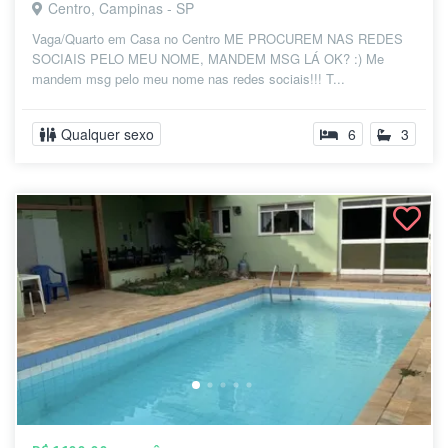
Centro, Campinas - SP
Vaga/Quarto em Casa no Centro ME PROCUREM NAS REDES
SOCIAIS PELO MEU NOME, MANDEM MSG LÁ OK? :) Me
mandem msg pelo meu nome nas redes sociais!!! T...
Qualquer sexo
6
3