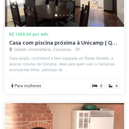
R$ 1.500,00 por mês
Casa com piscina próxima à Unicamp | Qua...
Cidade Universitária, Campinas - SP
Casa ampla, confortável e bem equipada em Barão Geraldo, a
poucos minutos da Unicamp, ideal para quem vem a Campinas
acompanhar filhos, participar de ...
Para mulheres
6
4