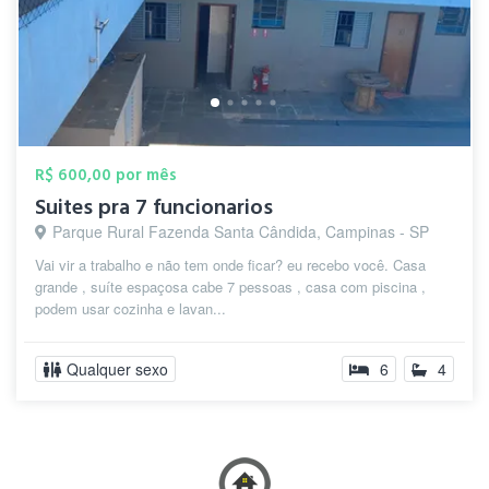
R$ 600,00 por mês
Suites pra 7 funcionarios
Parque Rural Fazenda Santa Cândida, Campinas - SP
Vai vir a trabalho e não tem onde ficar? eu recebo você. Casa
grande , suíte espaçosa cabe 7 pessoas , casa com piscina ,
podem usar cozinha e lavan...
Qualquer sexo
6
4