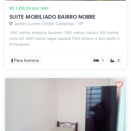
R$ 1.350,00 por mês
SUITE MOBILIADO BAIRRO NOBRE
Jardim Lumen Christi, Campinas - SP
1000 metros shopping Iguatemi 1500 metros cambuí 500 metros
norte sul 3500 metros lagoa taquaral Fácil acesso a dom pedro e
Anhanguera
Para homens
1
3