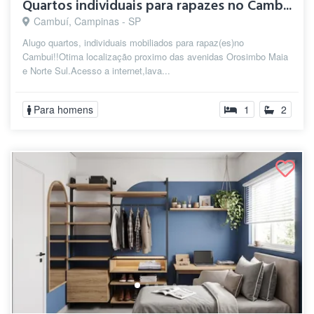
Quartos individuais para rapazes no Camb...
Cambuí, Campinas - SP
Alugo quartos, individuais mobiliados para rapaz(es)no
Cambui!!Otima localização proximo das avenidas Orosimbo Maia
e Norte Sul.Acesso a internet,lava...
Para homens
1
2