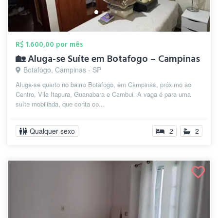
R$ 1.600,00 por mês
🏡 Aluga-se Suíte em Botafogo – Campinas
Botafogo, Campinas - SP
Aluga-se quarto no bairro Botafogo, em Campinas, próximo ao
Centro, Vila Itapura, Guanabara e Cambui. A vaga é para uma
suíte mobiliada, que conta co...
Qualquer sexo
2
2