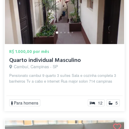
R$ 1.000,00 por mês
Quarto individual Masculino
Cambuí, Campinas - SP
Pensionato cambui 9 quarto 3 suítes Sala e cozinha completa 3
banheiros Tv a cabo e internet Rua major solon 714 campinas
Para homens
12
5