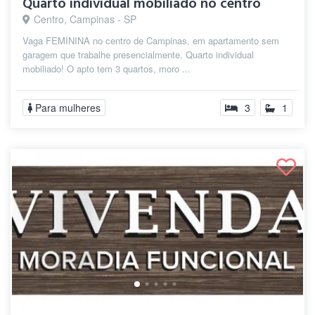
Quarto individual mobiliado no centro
Centro, Campinas - SP
Vaga FEMININA no centro de Campinas, em apartamento sem
garagem que trabalhe presencialmente. Quarto individual
mobiliado! O apto tem 3 quartos, moro ...
Para mulheres
3
1