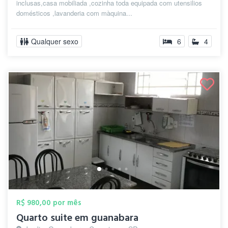
inclusas,casa mobiliada ,cozinha toda equipada com utensilios
domésticos ,lavanderia com màquina...
Qualquer sexo
6
4
R$ 980,00 por mês
Quarto suite em guanabara