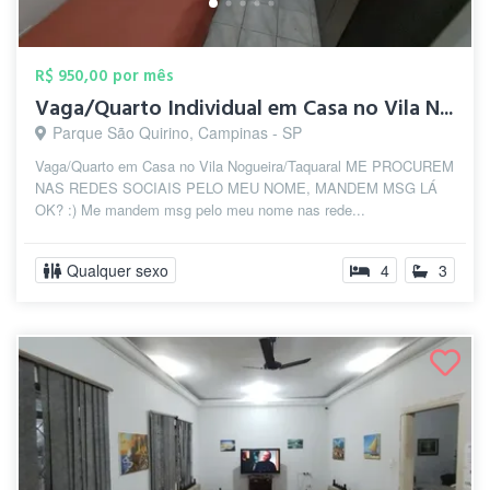
R$ 950,00 por mês
Vaga/Quarto Individual em Casa no Vila N...
Parque São Quirino, Campinas - SP
Vaga/Quarto em Casa no Vila Nogueira/Taquaral ME PROCUREM
NAS REDES SOCIAIS PELO MEU NOME, MANDEM MSG LÁ
OK? :) Me mandem msg pelo meu nome nas rede...
Qualquer sexo
4
3