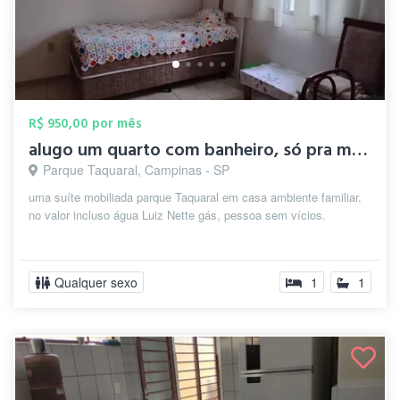
R$ 950,00 por mês
alugo um quarto com banheiro, só pra mul...
Parque Taquaral, Campinas - SP
uma suíte mobiliada parque Taquaral em casa ambiente familiar.
no valor incluso água Luiz Nette gás, pessoa sem vícios.
Qualquer sexo
1
1