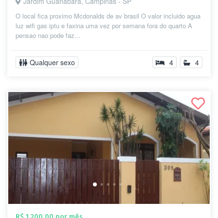
Jardim Guanabara, Campinas - SP
O local fica proximo Mcdonalds de av brasil O valor incluido agua
luz wifi gas iptu e faxina uma vez por semana fora do quarto A
pensao nao pode faz...
Qualquer sexo
4
4
R$ 1.200,00 por mês