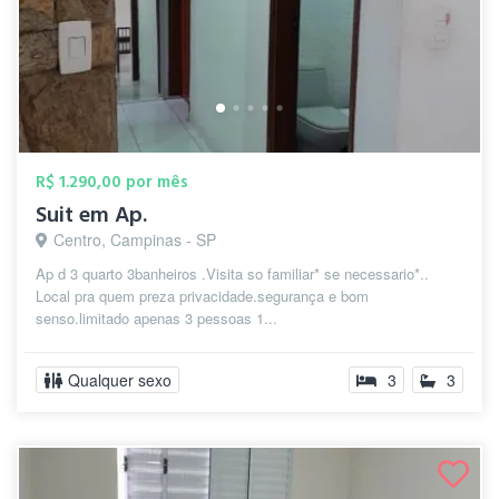
R$ 1.290,00 por mês
Suit em Ap.
Centro, Campinas - SP
Ap d 3 quarto 3banheiros .Visita so familiar* se necessario*..
Local pra quem preza privacidade.segurança e bom
senso.limitado apenas 3 pessoas 1...
Qualquer sexo
3
3