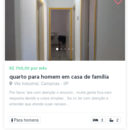
R$ 700,00 por mês
quarto para homem em casa de família
Vila Industrial, Campinas - SP
Por favor, leia com atenção o anuncio , muita gente fica sem
resposta devido a coisa simples . Se vc ler com atenção e
entender que atende suas necess...
Para homens
3
2