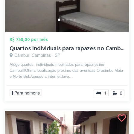
R$ 750,00 por mês
Quartos individuais para rapazes no Camb...
Cambuí, Campinas - SP
Alugo quartos, individuais mobiliados para rapaz(es)no
Cambui!!Otima localização proximo das avenidas Orosimbo Maia
e Norte Sul.Acesso a internet,lava...
Para homens
1
2