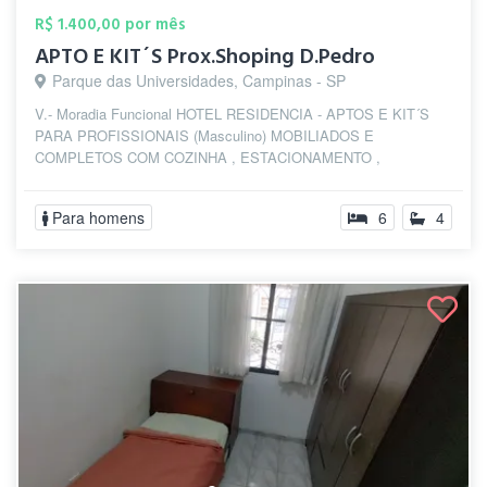
R$ 1.400,00 por mês
APTO E KIT´S Prox.Shoping D.Pedro
Parque das Universidades, Campinas - SP
V.- Moradia Funcional HOTEL RESIDENCIA - APTOS E KIT´S
PARA PROFISSIONAIS (Masculino) MOBILIADOS E
COMPLETOS COM COZINHA , ESTACIONAMENTO ,
INTERNET ...
Para homens
6
4