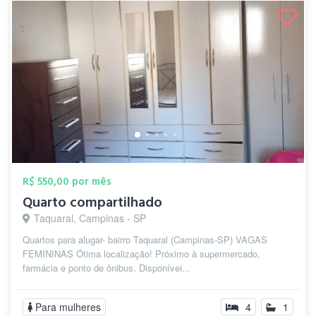
R$ 550,00 por mês
Quarto compartilhado
Taquaral, Campinas - SP
Quartos para alugar- bairro Taquaral (Campinas-SP) VAGAS
FEMININAS Ótima localização! Próximo à supermercado,
farmácia e ponto de ônibus. Disponívei...
Para mulheres
4
1