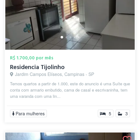
R$ 1.700,00 por mês
Residencia Tijolinho
Jardim Campos Elíseos, Campinas - SP
Temos quartos a partir de 1.000, este do anuncio é uma Suíte que
conta com armario embutido, cama de casal e escrivaninha, tem
uma varanda com uma lin...
Para mulheres
5
3