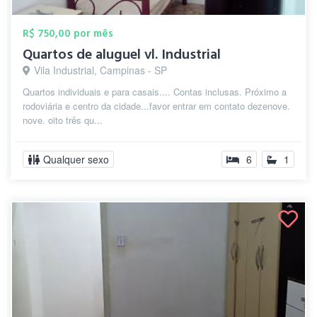
R$ 750,00 por mês
Quartos de aluguel vl. Industrial
Vila Industrial, Campinas - SP
Quartos individuais e para casais.... Contas inclusas. Próximo a
rodoviária e centro da cidade...favor entrar em contato dezenove.
nove. oito três qu...
Qualquer sexo
6
1