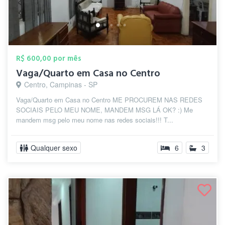
R$ 600,00 por mês
Vaga/Quarto em Casa no Centro
Centro, Campinas - SP
Vaga/Quarto em Casa no Centro ME PROCUREM NAS REDES
SOCIAIS PELO MEU NOME, MANDEM MSG LÁ OK? :) Me
mandem msg pelo meu nome nas redes sociais!!! T...
Qualquer sexo
6
3