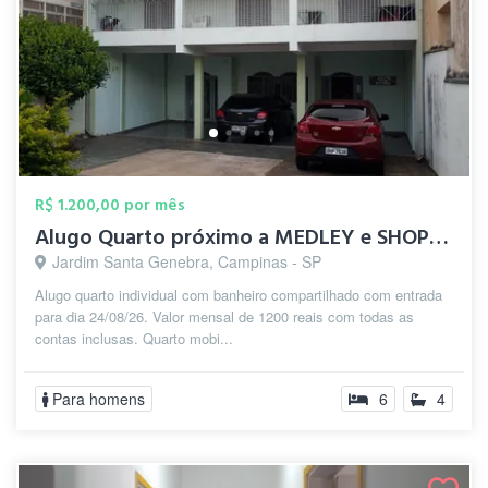
R$ 1.200,00 por mês
Alugo Quarto próximo a MEDLEY e SHOPPIN...
Jardim Santa Genebra, Campinas - SP
Alugo quarto individual com banheiro compartilhado com entrada
para dia 24/08/26. Valor mensal de 1200 reais com todas as
contas inclusas. Quarto mobi...
Para homens
6
4