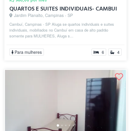
R$ 980,00 por mês
QUARTOS E SUITES INDIVIDUAIS- CAMBUI
Jardim Planalto, Campinas - SP
Cambuí, Campinas - SP Aluga se quartos individuais e suites
individuais, mobiliados no Cambuí em casa de alto padrão
somente para MULHERES, Aluga s...
Para mulheres
6
4