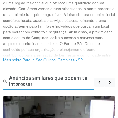
é uma região residencial que oferece uma qualidade de vida
elevada. Com áreas verdes e ruas arborizadas, o bairro apresenta
um ambiente tranquilo e agradável. A infraestrutura do bairro inclui
comércios locais, escolas e serviços básicos, tornando-o uma
opção atraente para famílias e indivíduos que buscam um local
para morar com conforto e segurança. Além disso, a proximidade
com o centro de Campinas facilita o acesso a serviços mais
amplos e oportunidades de lazer. O Parque São Quirino é
conhecido por sua organização e planejamento urbano,
contribuindo para a sensação de bem-estar e comunidade entre
Mais sobre Parque São Quirino, Campinas - SP
os moradores.
Anúncios similares que podem te
interessar