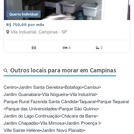
Quarto Individual
R$ 750,00 por mês
Vila Industrial, Campinas - SP
6
3
Outros locais para morar em Campinas
•
•
•
•
Centro
Jardim Santa Genebra
Botafogo
Cambuí
•
•
•
Jardim Guanabara
Vila Nogueira
Vila Industrial
•
•
Parque Rural Fazenda Santa Cândida
Taquaral
Parque Taquaral
•
•
•
Parque das Universidades
Parque São Quirino
•
•
Jardim do Lago Continuação
Chácara da Barra
•
•
•
Jardim Chapadão
Vila Mimosa
Jardim Proença I
•
•
Ville Sainte Hélène
Jardim Novo Planalto