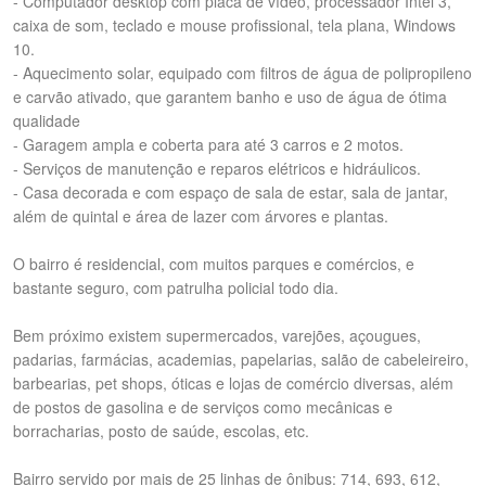
- Computador desktop com placa de vídeo, processador Intel 3,
caixa de som, teclado e mouse profissional, tela plana, Windows
10.
- Aquecimento solar, equipado com filtros de água de polipropileno
e carvão ativado, que garantem banho e uso de água de ótima
qualidade
- Garagem ampla e coberta para até 3 carros e 2 motos.
- Serviços de manutenção e reparos elétricos e hidráulicos.
- Casa decorada e com espaço de sala de estar, sala de jantar,
além de quintal e área de lazer com árvores e plantas.
O bairro é residencial, com muitos parques e comércios, e
bastante seguro, com patrulha policial todo dia.
Bem próximo existem supermercados, varejões, açougues,
padarias, farmácias, academias, papelarias, salão de cabeleireiro,
barbearias, pet shops, óticas e lojas de comércio diversas, além
de postos de gasolina e de serviços como mecânicas e
borracharias, posto de saúde, escolas, etc.
Bairro servido por mais de 25 linhas de ônibus: 714, 693, 612,