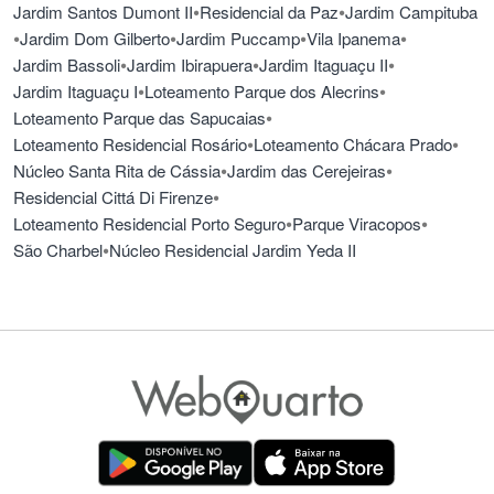
•
•
Jardim Santos Dumont II
Residencial da Paz
Jardim Campituba
•
•
•
•
Jardim Dom Gilberto
Jardim Puccamp
Vila Ipanema
•
•
•
Jardim Bassoli
Jardim Ibirapuera
Jardim Itaguaçu II
•
•
Jardim Itaguaçu I
Loteamento Parque dos Alecrins
•
Loteamento Parque das Sapucaias
•
•
Loteamento Residencial Rosário
Loteamento Chácara Prado
•
•
Núcleo Santa Rita de Cássia
Jardim das Cerejeiras
•
Residencial Cittá Di Firenze
•
•
Loteamento Residencial Porto Seguro
Parque Viracopos
•
São Charbel
Núcleo Residencial Jardim Yeda II