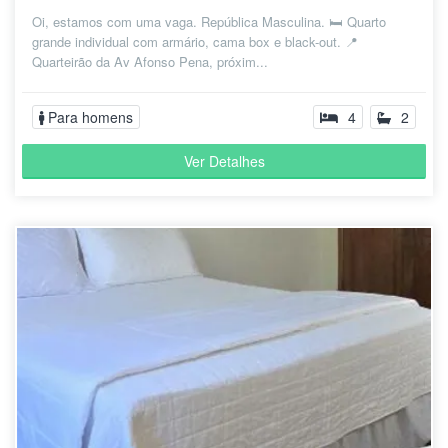
variado e fácil acesso a serviços. Além
há 1 ano
Oi, estamos com uma vaga. República Masculina. 🛏️ Quarto
disso, a região tem um clima
grande individual com armário, cama box e black-out. 📍
acolhedor, sendo ótima para quem
Quarteirão da Av Afonso Pena, próxim...
busca qualidade de vida em uma área
bem conectada da cidade. "
Para homens
4
2
Ver Detalhes
Marcelo
" Excelente bairro, perto de tudo!!! "
P.
há 1 ano
" Um dos melhores bairros de Belo
Christian
Horizonte "
G.
há 3 anos
" Bairro com fácil acesso a savassi, alto
Julio