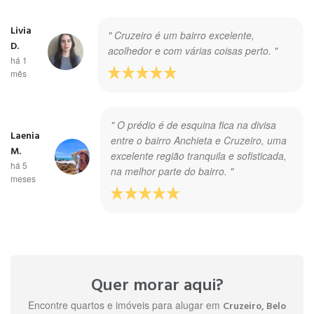
Livia
" Cruzeiro é um bairro excelente,
D.
acolhedor e com várias coisas perto. "
há 1
mês
" O prédio é de esquina fica na divisa
Laenia
entre o bairro Anchieta e Cruzeiro, uma
M.
excelente região tranquila e sofisticada,
há 5
na melhor parte do bairro. "
meses
Maria
" Bairro tranquilo, arborizado, com
G.
comércios de fácil acesso. "
há 1
Quer morar aqui?
ano
Encontre quartos e imóveis para alugar em
Cruzeiro, Belo