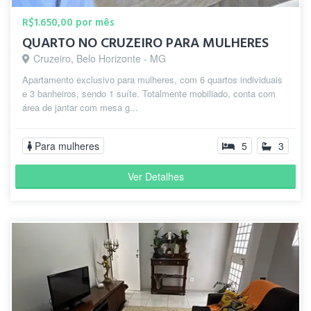
da av. Afonso pena e toda zona sul de
M.
B.H. "
há 3
R$1.650,00 por mês
anos
QUARTO NO CRUZEIRO PARA MULHERES
Cruzeiro, Belo Horizonte - MG
Apartamento exclusivo para mulheres, com 6 quartos individuais
e 3 banheiros, sendo 1 suíte. Totalmente mobiliado, conta com
área de jantar com mesa g...
Para mulheres
5
3
Ver Detalhes