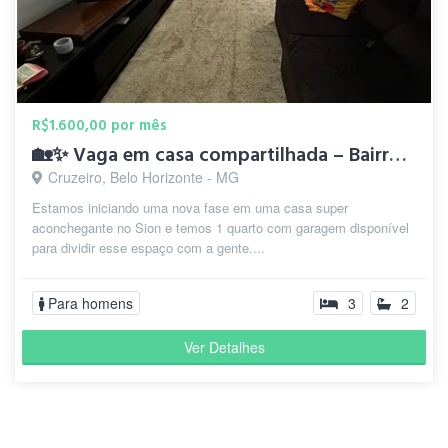
R$1.600,00 por mês
🏡✨ Vaga em casa compartilhada – Bairro Sion (BH) ✨
Cruzeiro, Belo Horizonte - MG
Estamos iniciando uma nova fase em uma casa super
aconchegante no Sion e temos 1 quarto com garagem disponível
para dividir esse espaço com a gente....
Para homens
3
2
Ver Detalhes