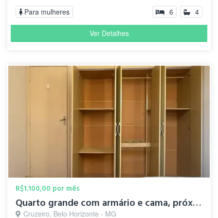
https://www.vivareal.com.br/venda/minas-
Para mulheres
6
4
gerais/belo-horizonte/bairros/cruzeiro/?
utm_source=chatgpt.com "Imóveis à venda em
Ver Detalhes
Cruzeiro, Belo Horizonte por ... - Viva Real" [4]:
https://www.quintoandar.com.br/regioes-
atendidas/cruzeiro-belo-horizonte-mg-brasil-
jpqwtm5qp7?utm_source=chatgpt.com
"Cruzeiro, Belo Horizonte/MG - Como é morar
no bairro? - QuintoAndar" "
" O bairro Cruzeiro, em Belo Horizonte,
é uma área bastante residencial e
tranquila, conhecida por sua
localização central e proximidade a
regiões movimentadas como Savassi e
R$1.100,00 por mês
Mangabeiras. É um bairro tradicional,
Doorms
Quarto grande com armário e cama, próximo à Av Afonso Pena
com ruas arborizadas, comércio local
L.
Cruzeiro, Belo Horizonte - MG