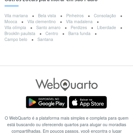
Vila mariana
Bela vista
Pinheiros
Consolação
Mooca
Vila clementino
Vila madalena
Vila olímpia
Santo amaro
Perdizes
Liberdade
Brooklin paulista
Centro
Barra funda
Campo belo
Santana
O WebQuarto é a plataforma mais simples e completa para quem
está buscando ou oferecendo quartos para alugar ou moradias
compartilhadas. Em poucos passos, você encontra o lugar