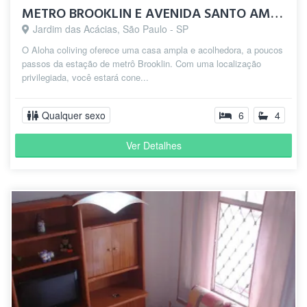
METRO BROOKLIN E AVENIDA SANTO AMARO - ALOHA COLIVING
Jardim das Acácias, São Paulo - SP
O Aloha coliving oferece uma casa ampla e acolhedora, a poucos
passos da estação de metrô Brooklin. Com uma localização
privilegiada, você estará cone...
Qualquer sexo
6
4
Ver Detalhes