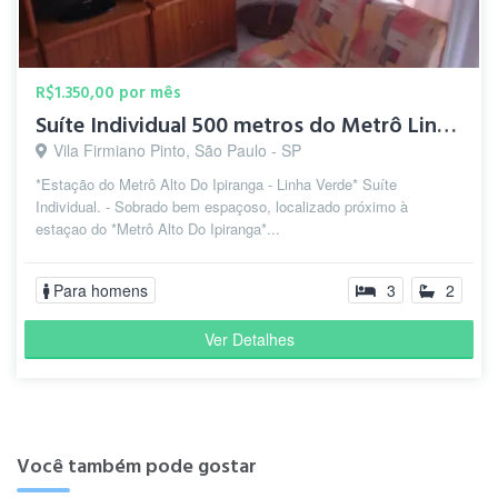
R$1.350,00 por mês
Suíte Individual 500 metros do Metrô Linha Verde
Vila Firmiano Pinto, São Paulo - SP
*Estação do Metrô Alto Do Ipiranga - Linha Verde* Suíte
Individual. - Sobrado bem espaçoso, localizado próximo à
estaçao do *Metrô Alto Do Ipiranga*...
Para homens
3
2
Ver Detalhes
Você também pode gostar