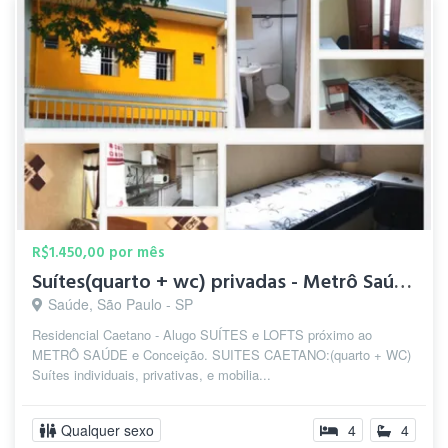
R$1.450,00 por mês
Suítes(quarto + wc) privadas - Metrô Saúde/S.Judas/Conceição
Saúde, São Paulo - SP
Residencial Caetano - Alugo SUÍTES e LOFTS próximo ao
METRÔ SAÚDE e Conceição. SUITES CAETANO:(quarto + WC)
Suítes individuais, privativas, e mobilia...
Qualquer sexo
4
4