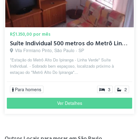
R$1.350,00 por mês
Suíte Individual 500 metros do Metrô Linha Verde
Vila Firmiano Pinto, São Paulo - SP
*Estação do Metrô Alto Do Ipiranga - Linha Verde* Suíte
Individual. - Sobrado bem espaçoso, localizado próximo à
estaçao do *Metrô Alto Do Ipiranga*...
Para homens
3
2
Ver Detalhes
Outros Locais para morar em São Paulo