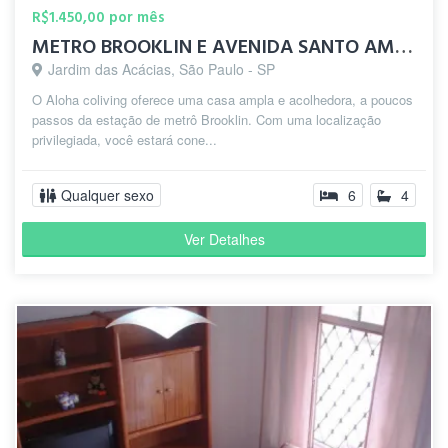
R$1.450,00 por mês
METRO BROOKLIN E AVENIDA SANTO AMARO - ALOHA COLIVING
Jardim das Acácias, São Paulo - SP
O Aloha coliving oferece uma casa ampla e acolhedora, a poucos
passos da estação de metrô Brooklin. Com uma localização
privilegiada, você estará cone...
Qualquer sexo
6
4
Ver Detalhes