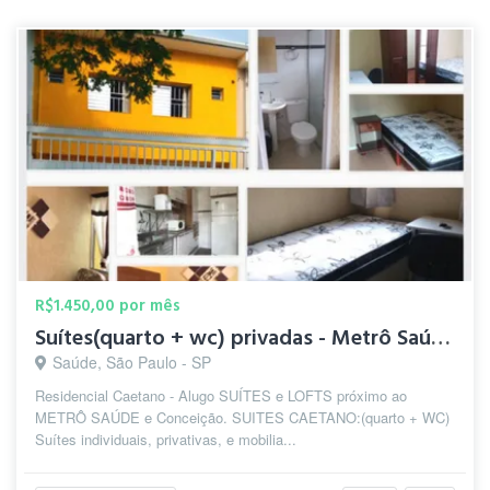
R$1.450,00 por mês
Suítes(quarto + wc) privadas - Metrô Saúde/S.Judas/Conceição
Saúde, São Paulo - SP
Residencial Caetano - Alugo SUÍTES e LOFTS próximo ao
METRÔ SAÚDE e Conceição. SUITES CAETANO:(quarto + WC)
Suítes individuais, privativas, e mobilia...