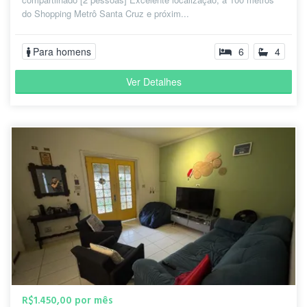
do Shopping Metrô Santa Cruz e próxim...
Para homens
6
4
Ver Detalhes
R$1.450,00 por mês