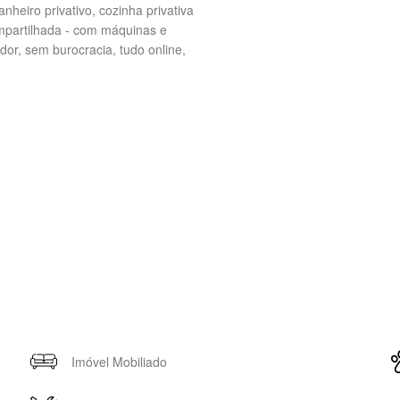
nheiro privativo, cozinha privativa
mpartilhada - com máquinas e
or, sem burocracia, tudo online,
Imóvel Mobiliado