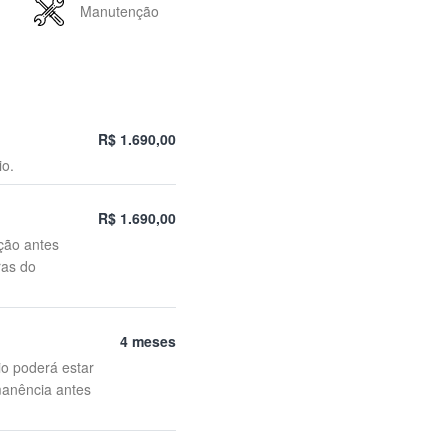
Manutenção
R$ 1.690,00
io.
R$ 1.690,00
ção antes
ras do
4 meses
io poderá estar
manência antes