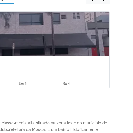
Imóvel Inte
R$ 1.690,
Mooca, 
6
4
e classe-média alta situado na zona leste do município de
Subprefeitura da Mooca. É um bairro historicamente