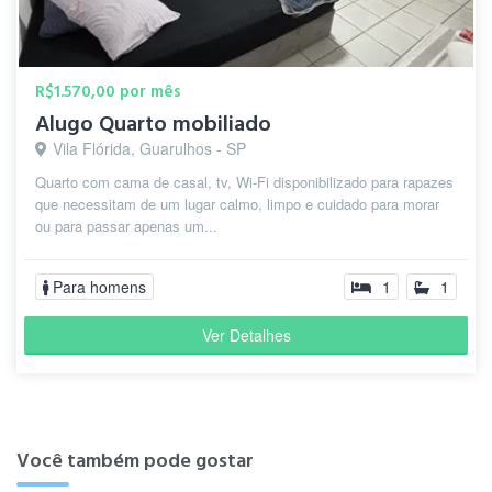
R$1.570,00 por mês
Alugo Quarto mobiliado
Vila Flórida, Guarulhos - SP
Quarto com cama de casal, tv, Wi-Fi disponibilizado para rapazes
que necessitam de um lugar calmo, limpo e cuidado para morar
ou para passar apenas um...
Para homens
1
1
Ver Detalhes
Você também pode gostar