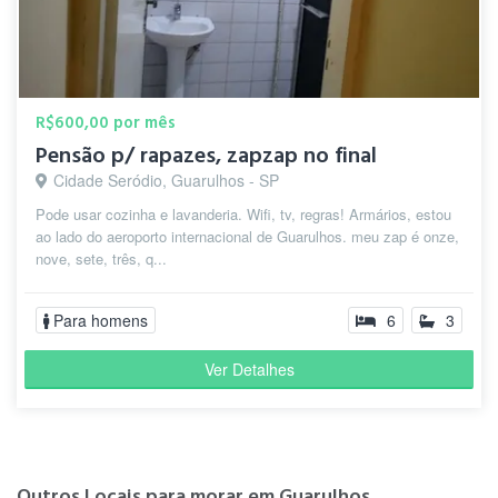
R$600,00 por mês
Pensão p/ rapazes, zapzap no final
Cidade Seródio, Guarulhos - SP
Pode usar cozinha e lavanderia. Wifi, tv, regras! Armários, estou
ao lado do aeroporto internacional de Guarulhos. meu zap é onze,
nove, sete, três, q...
Para homens
6
3
Ver Detalhes
Outros Locais para morar em Guarulhos