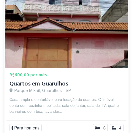
R$600,00 por mês
Quartos em Guarulhos
Parque Mikail, Guarulhos - SP
Casa ampla e confortável para locação de quartos. O imóvel
conta com cozinha mobiliada, sala de jantar, sala de TV, quatro
banheiros com box, lavander...
Para homens
6
4