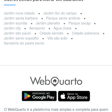
Jardim nova cidade
Jardim flor do campo
Jardim santa bárbara
Parque santo antônio
Jardim scyntila
Jardim planalto
Parque cecap
Jardim city
Aeroporto
Água chata
Jardim são paulo
Cidade seródio
Cidade soberana
Jardim santo expedito
Vila são joão
Sanatório do padre bento
O WebQuarto é a plataforma mais simples e completa para quem