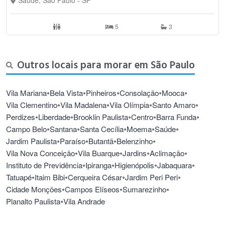
comparação: no ano 2000, data do último censo paulistano, este
valor de IDH era igual ao da Alemanha.
5
3
Outros locais para morar em São Paulo
•
•
•
•
•
Vila Mariana
Bela Vista
Pinheiros
Consolação
Mooca
•
•
•
•
Vila Clementino
Vila Madalena
Vila Olímpia
Santo Amaro
•
•
•
•
•
Perdizes
Liberdade
Brooklin Paulista
Centro
Barra Funda
•
•
•
•
•
Campo Belo
Santana
Santa Cecília
Moema
Saúde
•
•
•
•
Jardim Paulista
Paraíso
Butantã
Belenzinho
•
•
•
•
Vila Nova Conceição
Vila Buarque
Jardins
Aclimação
•
•
•
•
Instituto de Previdência
Ipiranga
Higienópolis
Jabaquara
•
•
•
•
Tatuapé
Itaim Bibi
Cerqueira César
Jardim Peri Peri
•
•
•
Cidade Monções
Campos Elíseos
Sumarezinho
•
Planalto Paulista
Vila Andrade